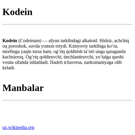
Kodein
Kodein
(Codeinum) — afyun tarkibidagi alkaloid. Hidsiz, achchiq
oq poroshok, suvda yomon eriydi. Kimyoviy tarkibiga koʻra,
morfinga yaqin tursa ham, ogʻriq qoldirish taʼsiri unga qaraganda
kuchsizroq. Ogʻriq qoldiruvchi, tinchlantiruvchi, yoʻtalga qarshi
vosita sifatida ishlatiladi. Hadeb ichaversa, narkomaniyaga olib
keladi.
Manbalar
uz.wikipedia.org