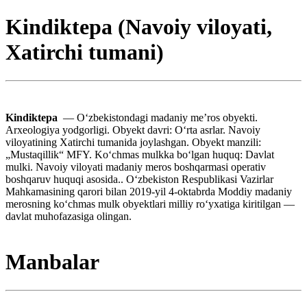
Kindiktepa (Navoiy viloyati,
Xatirchi tumani)
Kindiktepa
— Oʻzbekistondagi madaniy meʼros obyekti.
Arxeologiya yodgorligi. Obyekt davri: Oʻrta asrlar. Navoiy
viloyatining Xatirchi tumanida joylashgan. Obyekt manzili:
„Mustaqillik“ MFY. Koʻchmas mulkka boʻlgan huquq: Davlat
mulki. Navoiy viloyati madaniy meros boshqarmasi operativ
boshqaruv huquqi asosida.. Oʻzbekiston Respublikasi Vazirlar
Mahkamasining qarori bilan 2019-yil 4-oktabrda Moddiy madaniy
merosning koʻchmas mulk obyektlari milliy roʻyxatiga kiritilgan —
davlat muhofazasiga olingan.
Manbalar