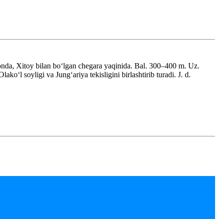
tonda, Xitoy bilan boʻlgan chegara yaqinida. Bal. 300–400 m. Uz.
oʻl soyligi va Jungʻariya tekisligini birlashtirib turadi. J. d.