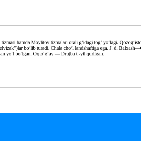
q tizmasi hamda Moylitov tizmalari orali gʻidagi togʻ yoʻlagi. Qozogʻis
vizak")lar boʻlib turadi. Chala choʻl landshaftiga ega. J. d. Balxash—Olak
an yoʻl boʻlgan. Oqtoʻgʻay — Drujba t.-yil qurilgan.