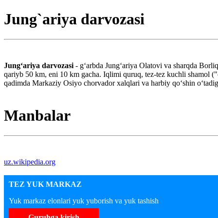
Jung`ariya darvozasi
Jungʻariya darvozasi
- gʻarbda Jungʻariya Olatovi va sharqda Borli
qariyb 50 km, eni 10 km gacha. Iqlimi quruq, tez-tez kuchli shamol ("el
qadimda Markaziy Osiyo chorvador xalqlari va harbiy qoʻshin oʻtadig
Manbalar
uz.wikipedia.org
TEZ YUK MARKAZ
Yuk markaz elonlari yuk yuborish va yuk tashish
Guruhga kirish