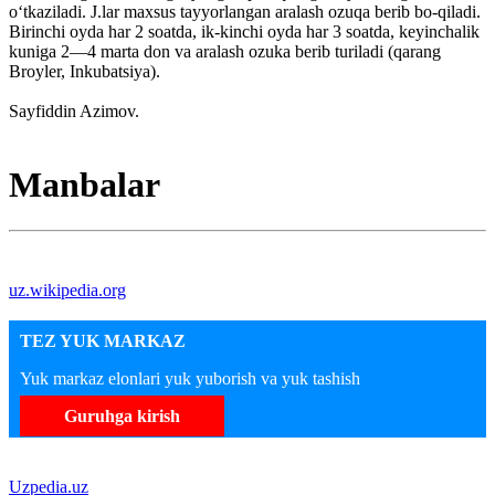
oʻtkaziladi. J.lar maxsus tayyorlangan aralash ozuqa berib bo-qiladi.
Birinchi oyda har 2 soatda, ik-kinchi oyda har 3 soatda, keyinchalik
kuniga 2—4 marta don va aralash ozuka berib turiladi (qarang
Broyler, Inkubatsiya).
Sayfiddin Azimov.
Manbalar
uz.wikipedia.org
TEZ YUK MARKAZ
Yuk markaz elonlari yuk yuborish va yuk tashish
Guruhga kirish
Uzpedia.uz