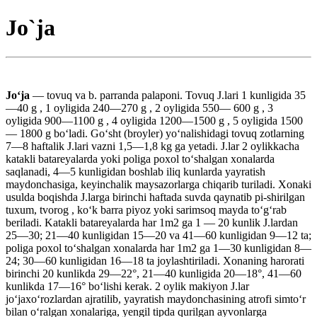
Jo`ja
Joʻja
— tovuq va b. parranda palaponi. Tovuq J.lari 1 kunligida 35
—40 g , 1 oyligida 240—270 g , 2 oyligida 550— 600 g , 3
oyligida 900—1100 g , 4 oyligida 1200—1500 g , 5 oyligida 1500
— 1800 g boʻladi. Goʻsht (broyler) yoʻnalishidagi tovuq zotlarning
7—8 haftalik J.lari vazni 1,5—1,8 kg ga yetadi. J.lar 2 oylikkacha
katakli batareyalarda yoki poliga poxol toʻshalgan xonalarda
saqlanadi, 4—5 kunligidan boshlab iliq kunlarda yayratish
maydonchasiga, keyinchalik maysazorlarga chiqarib turiladi. Xonaki
usulda boqishda J.larga birinchi haftada suvda qaynatib pi-shirilgan
tuxum, tvorog , koʻk barra piyoz yoki sarimsoq mayda toʻgʻrab
beriladi. Katakli batareyalarda har 1m2 ga 1 — 20 kunlik J.lardan
25—30; 21—40 kunligidan 15—20 va 41—60 kunligidan 9—12 ta;
poliga poxol toʻshalgan xonalarda har 1m2 ga 1—30 kunligidan 8—
24; 30—60 kunligidan 16—18 ta joylashtiriladi. Xonaning harorati
birinchi 20 kunlikda 29—22°, 21—40 kunligida 20—18°, 41—60
kunlikda 17—16° boʻlishi kerak. 2 oylik makiyon J.lar
joʻjaxoʻrozlardan ajratilib, yayratish maydonchasining atrofi simtoʻr
bilan oʻralgan xonalariga, yengil tipda qurilgan ayvonlarga