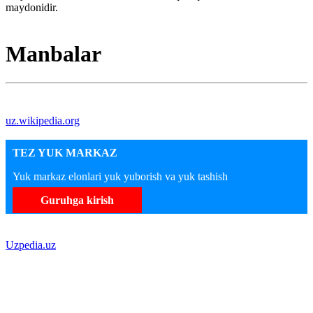
maydonidir.
Manbalar
uz.wikipedia.org
TEZ YUK MARKAZ
Yuk markaz elonlari yuk yuborish va yuk tashish
Guruhga kirish
Uzpedia.uz