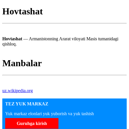
Hovtashat
Hovtashat
— Armanistonning Ararat viloyati Masis tumanidagi
qishloq.
Manbalar
uz.wikipedia.org
TEZ YUK MARKAZ
Yuk markaz elonlari yuk yuborish va yuk tashish
Guruhga kirish