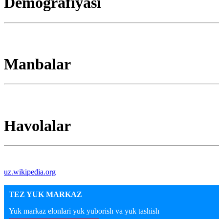
Demografiyasi
Manbalar
Havolalar
uz.wikipedia.org
TEZ YUK MARKAZ
Yuk markaz elonlari yuk yuborish va yuk tashish