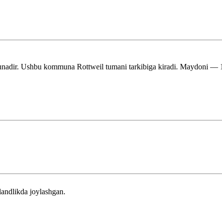
ir. Ushbu kommuna Rottweil tumani tarkibiga kiradi. Maydoni — 10,1
landlikda joylashgan.