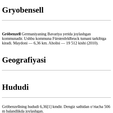
Gryobensell
Gröbenzell
Germaniyaning Bavariya yerida joylashgan
kommunadir. Ushbu kommuna Fürstenfeldbruck tumani tarkibiga
kiradi. Maydoni — 6,36 km. Aholisi — 19 512 kishi (2010).
Geografiyasi
Hududi
Gröbenzellning hududi 6,36[1] kmdir. Dengiz sathidan oʻrtacha 506
m balandlikda joylashgan.