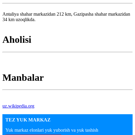
Antaliya shahar markazidan 212 km, Gazipasha shahar markazidan
34 km uzoqlikda.
Aholisi
Manbalar
uz.wikipedia.org
TEZ YUK MARKAZ
Yuk markaz elonlari yuk yuborish va yuk tashish