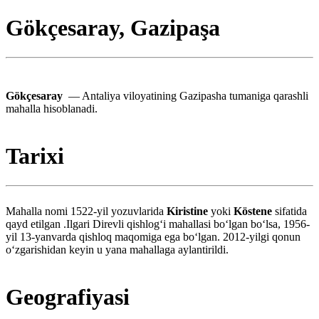
Gökçesaray, Gazipaşa
Gökçesaray
— Antaliya viloyatining Gazipasha tumaniga qarashli
mahalla hisoblanadi.
Tarixi
Mahalla nomi 1522-yil yozuvlarida
Kiristine
yoki
Köstene
sifatida
qayd etilgan .Ilgari Direvli qishlogʻi mahallasi boʻlgan boʻlsa, 1956-
yil 13-yanvarda qishloq maqomiga ega boʻlgan. 2012-yilgi qonun
oʻzgarishidan keyin u yana mahallaga aylantirildi.
Geografiyasi