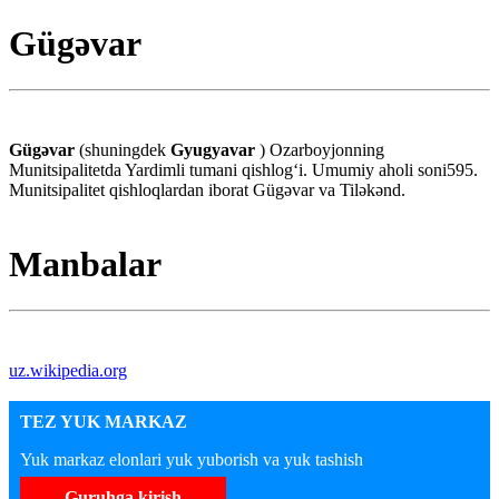
Gügəvar
Gügəvar
(shuningdek
Gyugyavar
) Ozarboyjonning
Munitsipalitetda Yardimli tumani qishlogʻi. Umumiy aholi soni595.
Munitsipalitet qishloqlardan iborat Gügəvar va Tiləkənd.
Manbalar
uz.wikipedia.org
TEZ YUK MARKAZ
Yuk markaz elonlari yuk yuborish va yuk tashish
Guruhga kirish