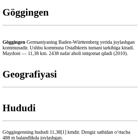
Göggingen
Göggingen
Germaniyaning Baden-Württemberg yerida joylashgan
kommunadir. Ushbu kommuna Ostalbkreis tumani tarkibiga kiradi.
Maydoni — 11,38 km. 2438 nafar aholi istiqomat qiladi (2010).
Geografiyasi
Hududi
Göggingenning hududi 11,38[1] kmdir. Dengiz sathidan oʻrtacha
488 m balandlikda joylashgan.