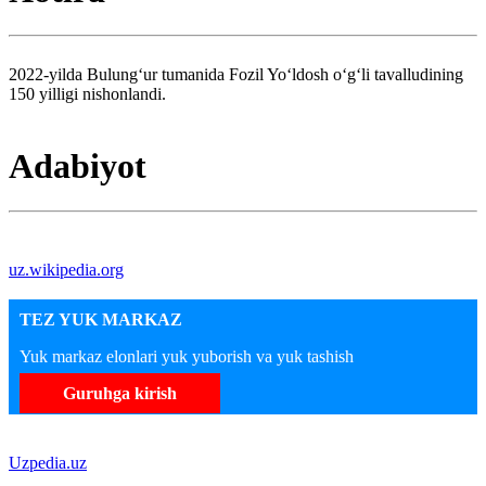
2022-yilda Bulungʻur tumanida Fozil Yoʻldosh oʻgʻli tavalludining
150 yilligi nishonlandi.
Adabiyot
uz.wikipedia.org
TEZ YUK MARKAZ
Yuk markaz elonlari yuk yuborish va yuk tashish
Guruhga kirish
Uzpedia.uz