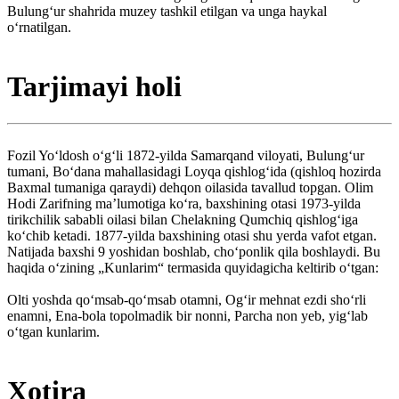
Bulungʻur shahrida muzey tashkil etilgan va unga haykal
oʻrnatilgan.
Tarjimayi holi
Fozil Yoʻldosh oʻgʻli 1872-yilda Samarqand viloyati, Bulungʻur
tumani, Boʻdana mahallasidagi Loyqa qishlogʻida (qishloq hozirda
Baxmal tumaniga qaraydi) dehqon oilasida tavallud topgan. Olim
Hodi Zarifning maʼlumotiga koʻra, baxshining otasi 1973-yilda
tirikchilik sababli oilasi bilan Chelakning Qumchiq qishlogʻiga
koʻchib ketadi. 1877-yilda baxshining otasi shu yerda vafot etgan.
Natijada baxshi 9 yoshidan boshlab, choʻponlik qila boshlaydi. Bu
haqida oʻzining „Kunlarim“ termasida quyidagicha keltirib oʻtgan:
Olti yoshda qoʻmsab-qo‘msab otamni, Ogʻir mehnat ezdi shoʻrli
enamni, Ena-bola topolmadik bir nonni, Parcha non yeb, yigʻlab
oʻtgan kunlarim.
Xotira