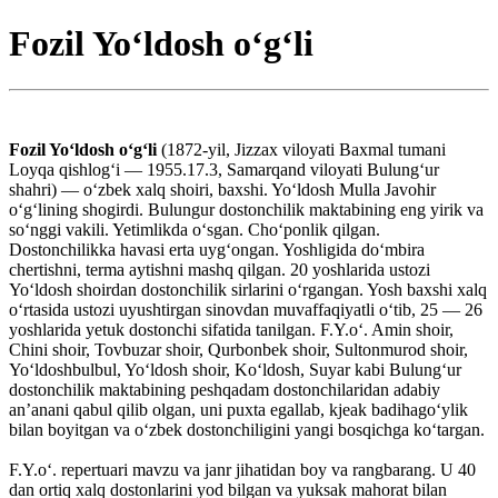
Fozil Yoʻldosh oʻgʻli
Fozil Yoʻldosh oʻgʻli
(1872-yil, Jizzax viloyati Baxmal tumani
Loyqa qishlogʻi — 1955.17.3, Samarqand viloyati Bulungʻur
shahri) — oʻzbek xalq shoiri, baxshi. Yoʻldosh Mulla Javohir
oʻgʻlining shogirdi. Bulungur dostonchilik maktabining eng yirik va
soʻnggi vakili. Yetimlikda oʻsgan. Choʻponlik qilgan.
Dostonchilikka havasi erta uygʻongan. Yoshligida doʻmbira
chertishni, terma aytishni mashq qilgan. 20 yoshlarida ustozi
Yoʻldosh shoirdan dostonchilik sirlarini oʻrgangan. Yosh baxshi xalq
oʻrtasida ustozi uyushtirgan sinovdan muvaffaqiyatli oʻtib, 25 — 26
yoshlarida yetuk dostonchi sifatida tanilgan. F.Y.oʻ. Amin shoir,
Chini shoir, Tovbuzar shoir, Qurbonbek shoir, Sultonmurod shoir,
Yoʻldoshbulbul, Yoʻldosh shoir, Koʻldosh, Suyar kabi Bulungʻur
dostonchilik maktabining peshqadam dostonchilaridan adabiy
anʼanani qabul qilib olgan, uni puxta egallab, kjeak badihagoʻylik
bilan boyitgan va oʻzbek dostonchiligini yangi bosqichga koʻtargan.
F.Y.oʻ. repertuari mavzu va janr jihatidan boy va rangbarang. U 40
dan ortiq xalq dostonlarini yod bilgan va yuksak mahorat bilan