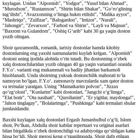
kuylagan. Undan "Alpomish", "Yodgor", "Yusuf bilan Ahmad",
"Murodxon", "Rustamxon", "Shirin bilan Shakar", "Goʻroʻglining
tugʻilishi", "Avazxonning oʻlimga hukm etilishi", "Malika ayyor",
"Mashriqo", "Zulfizar", "Balogardon", "Intizor", "Nurali",
"Jahongir", "Zevarxon", "Farhod va Shirin", "Layli va Majnun",
"Baxrom va Gulandom", "Oshiq Gʻarib" kabi 30 ga yaqin doston
yozib olingan.
Shoir qaxramonlik, romanik, tarixiy dostonlar hamda kitobiy
dostonlarning eng yaxshi namunalarini kuylab kelgan. "Alpomish"
dostoni uning ijodida alohida oʻrin tutadi. Bu dostonning oʻzbek
xalq dostonchilaridan yozib olingan 40 ga yaqin variantlari orasida
F.Y.oʻ. varianti eng mukammali va badiiy jihatdan barkamoli
hisoblanadi. Unda shoirning yuksak dostonchilik mahorati toʻla
namoyon boʻlgan. F.Y.oʻ. zamonaviy mavzularda xam qator doston
va termalar yaratgan. Uning "Mamatkarim polvon", "Jizzax
qoʻzgʻoloni", "Kunlarim" kabi dostonlari, "Jangchi oʻgʻlimga",
"Elat botir", "Ota nasihati", "Qurollanint", "Er yigitlar, maydonga!",
"Jahon tinglagay", "Bolalarimga", "Pushkinga" kabi termalari shular
jumlasidandir.
Baxshi kuylagan xalq dostonlari Ergash Jumanbulbul oʻgʻli, Islom
shoir, Poʻlkan, Abdulla shoir kabilar repertuari va original asarlari
bilan birgalikda oʻzbek dostonchiligi va adabiyotiga qoʻshilgan katta
hissa boʻldi. Shoir merosi keng oʻrganilmoqda. Shoir dafn etilgan