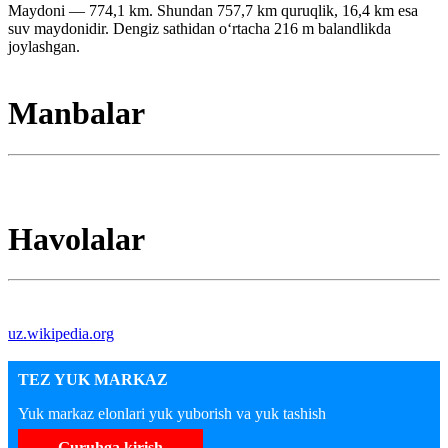
Maydoni — 774,1 km. Shundan 757,7 km quruqlik, 16,4 km esa
suv maydonidir. Dengiz sathidan oʻrtacha 216 m balandlikda
joylashgan.
Manbalar
Havolalar
uz.wikipedia.org
TEZ YUK MARKAZ
Yuk markaz elonlari yuk yuborish va yuk tashish
Guruhga kirish