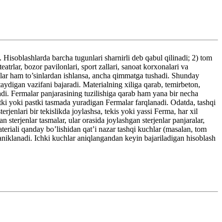
soblashlarda barcha tugunlari sharnirli deb qabul qilinadi; 2) tom
atrlar, bozor pavilonlari, sport zallari, sanoat korxonalari va
klar ham to’sinlardan ishlansa, ancha qimmatga tushadi. Shunday
taydigan vazifani bajaradi. Materialning xiliga qarab, temirbeton,
adi. Fermalar panjarasining tuzilishiga qarab ham yana bir necha
stki yoki pastki tasmada yuradigan Fermalar farqlanadi. Odatda, tashqi
rjenlari bir tekislikda joylashsa, tekis yoki yassi Ferma, har xil
sterjenlar tasmalar, ular orasida joylashgan sterjenlar panjaralar,
teriali qanday bo’lishidan qat’i nazar tashqi kuchlar (masalan, tom
a aniklanadi. Ichki kuchlar aniqlangandan keyin bajariladigan hisoblash