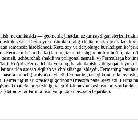
 mexanikasida — geometrik jihatdan uzgarmaydigan sterjenli tizim. Hi
onstruktsiyasi. Devor yoki ustunlar oralig’i katta binolar (masalan, kinote
atdan samarasiz hisoblanadi. Katta soy va daryolarga kuriladigan ko’pri
. Fermalar to’sin (balka) larning takomillashgan bir turi bo’lib, ular o’
l tasmali, uchburchak shaklli va poligonal tasmali. v) Fermalarga bo’lin
bo’ladi. Ko’prik Ferma ichida yukning harakatlanish sathiga qarab yuk u
r ta’sirida asosan siqilish va cho’zilishga ishlaydi. Fermaning barcha ste
 masofa quloch (prolyot) deyiladi; Fermaning tashqi konturida joylashgan 
di. Ferma tugunlari orasidagi gorizontal masofa panel deyiladi. Ferma ma
r qiymati materiallar qarshiligi va qurilish mexanikasi usullari yordamid
r) tatbiqiy fanlarning usul va qoidalari asosida bajariladi.