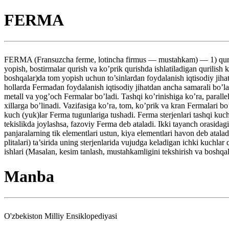
FERMA
FERMA (Fransuzcha ferme, lotincha firmus — mustahkam) — 1) qurilish
yopish, bostirmalar qurish va ko’prik qurishda ishlatiladigan qurilish k
boshqalar)da tom yopish uchun to’sinlardan foydalanish iqtisodiy jih
hollarda Fermadan foydalanish iqtisodiy jihatdan ancha samarali bo’ladi
metall va yog’och Fermalar bo’ladi. Tashqi ko’rinishiga ko’ra, paralle
xillarga bo’linadi. Vazifasiga ko’ra, tom, ko’prik va kran Fermalari 
kuch (yuk)lar Ferma tugunlariga tushadi. Ferma sterjenlari tashqi kuchla
tekislikda joylashsa, fazoviy Ferma deb ataladi. Ikki tayanch orasidagi
panjaralarning tik elementlari ustun, kiya elementlari havon deb atala
plitalari) ta’sirida uning sterjenlarida vujudga keladigan ichki kuchla
ishlari (Masalan, kesim tanlash, mustahkamligini tekshirish va boshqala
Manba
O'zbekiston Milliy Ensiklopediyasi