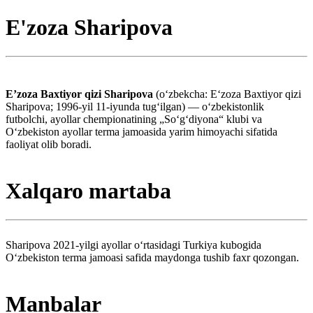
E'zoza Sharipova
Eʼzoza Baxtiyor qizi Sharipova
(oʻzbekcha: Eʻzoza Baxtiyor qizi
Sharipova; 1996-yil 11-iyunda tugʻilgan) — oʻzbekistonlik
futbolchi, ayollar chempionatining „Soʻgʻdiyona“ klubi va
Oʻzbekiston ayollar terma jamoasida yarim himoyachi sifatida
faoliyat olib boradi.
Xalqaro martaba
Sharipova 2021-yilgi ayollar oʻrtasidagi Turkiya kubogida
Oʻzbekiston terma jamoasi safida maydonga tushib faxr qozongan.
Manbalar