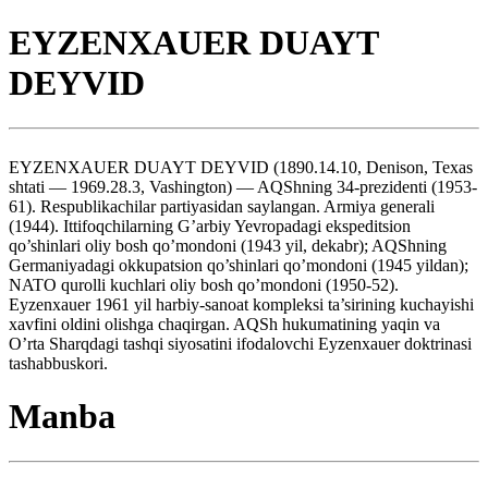
EYZENXAUER DUAYT
DEYVID
EYZENXAUER DUAYT DEYVID (1890.14.10, Denison, Texas
shtati — 1969.28.3, Vashington) — AQShning 34-prezidenti (1953-
61). Respublikachilar partiyasidan saylangan. Armiya generali
(1944). Ittifoqchilarning G’arbiy Yevropadagi ekspeditsion
qo’shinlari oliy bosh qo’mondoni (1943 yil, dekabr); AQShning
Germaniyadagi okkupatsion qo’shinlari qo’mondoni (1945 yildan);
NATO qurolli kuchlari oliy bosh qo’mondoni (1950-52).
Eyzenxauer 1961 yil harbiy-sanoat kompleksi ta’sirining kuchayishi
xavfini oldini olishga chaqirgan. AQSh hukumatining yaqin va
O’rta Sharqdagi tashqi siyosatini ifodalovchi Eyzenxauer doktrinasi
tashabbuskori.
Manba