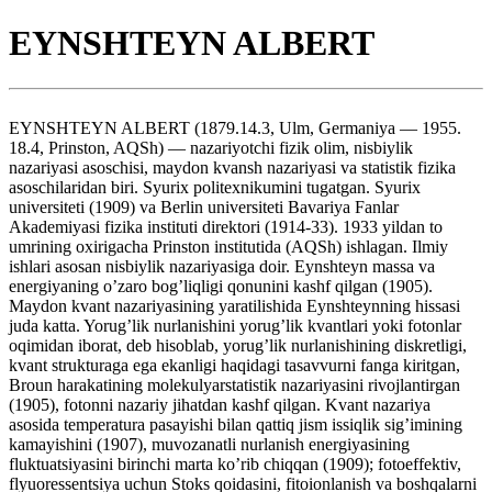
EYNSHTEYN ALBERT
EYNSHTEYN ALBERT (1879.14.3, Ulm, Germaniya — 1955.
18.4, Prinston, AQSh) — nazariyotchi fizik olim, nisbiylik
nazariyasi asoschisi, maydon kvansh nazariyasi va statistik fizika
asoschilaridan biri. Syurix politexnikumini tugatgan. Syurix
universiteti (1909) va Berlin universiteti Bavariya Fanlar
Akademiyasi fizika instituti direktori (1914-33). 1933 yildan to
umrining oxirigacha Prinston institutida (AQSh) ishlagan. Ilmiy
ishlari asosan nisbiylik nazariyasiga doir. Eynshteyn massa va
energiyaning o’zaro bog’liqligi qonunini kashf qilgan (1905).
Maydon kvant nazariyasining yaratilishida Eynshteynning hissasi
juda katta. Yorug’lik nurlanishini yorug’lik kvantlari yoki fotonlar
oqimidan iborat, deb hisoblab, yorug’lik nurlanishining diskretligi,
kvant strukturaga ega ekanligi haqidagi tasavvurni fanga kiritgan,
Broun harakatining molekulyarstatistik nazariyasini rivojlantirgan
(1905), fotonni nazariy jihatdan kashf qilgan. Kvant nazariya
asosida temperatura pasayishi bilan qattiq jism issiqlik sig’imining
kamayishini (1907), muvozanatli nurlanish energiyasining
fluktuatsiyasini birinchi marta ko’rib chiqqan (1909); fotoeffektiv,
flyuoressentsiya uchun Stoks qoidasini, fitoionlanish va boshqalarni