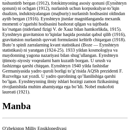
tushuntirib bergan (1912), fotokimyoning asosiy qonuni (Eynshteyn
qonuni) ni ochgan (1912), nurlanish uchun korpuskulyar-to’lqin
dualizm, induktsiyalangan (majburiy) nurlanish hodisasini oldindan
aytib bergan (1916). Eynshteyn jismlar magnitlanganda mexanik
momenti o’zgarishi hodisasini bashorat qilgan va tajribada
ko’rsatgan (niderland fizigi V. de Xaaz bilan hamkorlikda, 1915).
Eynshteyn gravitatsion to’lqinlar haqida postulat qabul qilib (1916),
gravitatsion nurlanish quvvati formulasini keltirib chiqargan (1918).
Buto’n spinli zarralarning kvant statistikasi (Boze — Eynshteyn
statistikasi) ni yaratgan (1924-25). 1933 yildan kosmologiya va
maydonning yagona nazariyasi bilan shug’ullangan. Eynshteyn
ijtimoiy-siyosiy voqealarni ham kuzatib borgan. U urush va
fashizmga qarshi chiqqan. Eynshteyn 1940 yilda fashistlar
Germaniyasida yadro quroli borligi to’g’risida AQSh prezidenti F.
Ruzveltga xat yozdi. U yadro qurolining qo’llanilishiga qarshi
bo’lgan. Eynshteynning ilmiy ishlari hozirgi zamon fizikasining
rivojlanishida muhim ahamiyatga ega bo’ldi. Nobel mukofoti
laureati (1921).
Manba
O'zbekiston Milliy Ensiklopediyasi