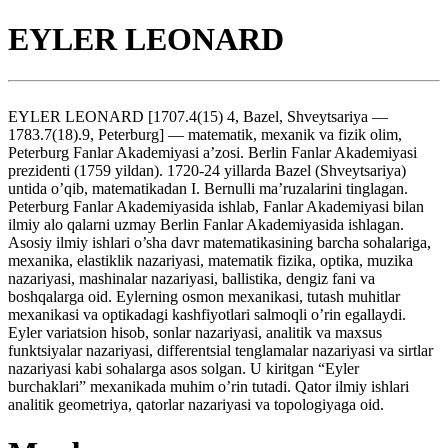
EYLER LEONARD
EYLER LEONARD [1707.4(15) 4, Bazel, Shveytsariya —
1783.7(18).9, Peterburg] — matematik, mexanik va fizik olim,
Peterburg Fanlar Akademiyasi a’zosi. Berlin Fanlar Akademiyasi
prezidenti (1759 yildan). 1720-24 yillarda Bazel (Shveytsariya)
untida o’qib, matematikadan I. Bernulli ma’ruzalarini tinglagan.
Peterburg Fanlar Akademiyasida ishlab, Fanlar Akademiyasi bilan
ilmiy alo qalarni uzmay Berlin Fanlar Akademiyasida ishlagan.
Asosiy ilmiy ishlari o’sha davr matematikasining barcha sohalariga,
mexanika, elastiklik nazariyasi, matematik fizika, optika, muzika
nazariyasi, mashinalar nazariyasi, ballistika, dengiz fani va
boshqalarga oid. Eylerning osmon mexanikasi, tutash muhitlar
mexanikasi va optikadagi kashfiyotlari salmoqli o’rin egallaydi.
Eyler variatsion hisob, sonlar nazariyasi, analitik va maxsus
funktsiyalar nazariyasi, differentsial tenglamalar nazariyasi va sirtlar
nazariyasi kabi sohalarga asos solgan. U kiritgan “Eyler
burchaklari” mexanikada muhim o’rin tutadi. Qator ilmiy ishlari
analitik geometriya, qatorlar nazariyasi va topologiyaga oid.