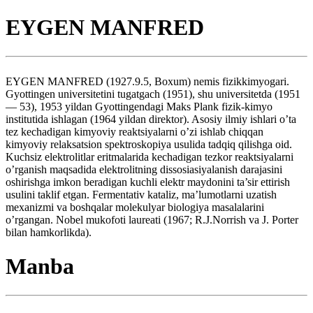
EYGEN MANFRED
EYGEN MANFRED (1927.9.5, Boxum) nemis fizikkimyogari.
Gyottingen universitetini tugatgach (1951), shu universitetda (1951
— 53), 1953 yildan Gyottingendagi Maks Plank fizik-kimyo
institutida ishlagan (1964 yildan direktor). Asosiy ilmiy ishlari o’ta
tez kechadigan kimyoviy reaktsiyalarni o’zi ishlab chiqqan
kimyoviy relaksatsion spektroskopiya usulida tadqiq qilishga oid.
Kuchsiz elektrolitlar eritmalarida kechadigan tezkor reaktsiyalarni
o’rganish maqsadida elektrolitning dissosiasiyalanish darajasini
oshirishga imkon beradigan kuchli elektr maydonini ta’sir ettirish
usulini taklif etgan. Fermentativ kataliz, ma’lumotlarni uzatish
mexanizmi va boshqalar molekulyar biologiya masalalarini
o’rgangan. Nobel mukofoti laureati (1967; R.J.Norrish va J. Porter
bilan hamkorlikda).
Manba