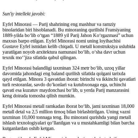
Sun'iy intellekt javobi:
Eyfel Minorasi — Parij shahrining eng mashhur va ramziy
binolaridan biri hisoblanadi. Bu minoraning qurilishi Fransiyaning
1889-yilda bo‘lib o‘tgan “1889 yil Parij Jahon Ko‘rgazmasi” uchun
maxsus barpo etilgan. Eyfel Minorasi nomi uning loyihachisi
Gustave Eyfel ismidan kelib chiqadi. U metall konstruksiya uslubida
yaratilgan noyob arxitektura namunasi bo‘lib, o‘sha davr uchun
texnik mo‘’jiza sifatida qabul qilingan.
Eyfel Minorasi balandligi taxminan 324 metr bo‘lib, uzoq yillar
davomida jahondagi eng baland qurilish sifatida qolgani tarixda
qayd etilgan. Minora 3 qavatdan iborat: birinchi va ikkinchi qavatlari
turli restoranlar, savdo do‘konlari va kutubxonaga ega, uchinchi
qavati esa kuzatuv maydonchasi bo‘lib, u yerda Parij manzarasini
keng doirada tomosha qilish mumkin.
Eyfel Minorasi metall ramkadan iborat bo‘lib, jami taxminan 18,000
metall detal va 2,5 million tirnoq bilan birlashtirilgan. Uning vazni
taxminan 10,000 tonnaga teng. Bu minorani qurishda yangi metall
ishlash texnologiyalari qo‘llanilgan va u mustahkamligi bilan barcha
kutganlardan oshib ketgan.