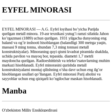
EYFEL MINORASI
EYFEL MINORASI — A.G. Eyfel loyihasi bo’yicha Parijda
qurilgan metall minora. 19-asr texnikasi yutug’i ramzi sifatida Jahon
ko’rgazmasi (1889) uchun qurilgan. 1931 yilgacha dunyoning eng
baland va og’ir inshooti hisoblangan (balandligi 300 metrga yaqin,
massasi 9 ming tonna, shundan 7,3 ming tonnasi metall
konstruktsiyalar). Minoraning quyi qismi kvadrat piramida shaklida,
uchida pavilon va mayoq bor, tepasida. diametri 1,7 metrli
maydoncha qurilgan. Radioeshittirish va teleko’rsatuvlarning muhim
markazi hisoblanadi. Eyfel minorasini qurishda metall
konstruktsiyalarni montaj qilishning o’sha davr uchun eng ilg’or
hisoblangan usullari qo’llangan. Eyfel minorasi Parij aholisi va
sayyohlar uchun eng qiziqarli ko’ngilochar maskan hisoblanadi.
Manba
O'zbekiston Milliy Ensiklopediyasi