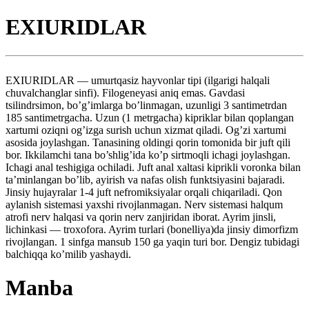
EXIURIDLAR
EXIURIDLAR — umurtqasiz hayvonlar tipi (ilgarigi halqali
chuvalchanglar sinfi). Filogeneyasi aniq emas. Gavdasi
tsilindrsimon, bo’g’imlarga bo’linmagan, uzunligi 3 santimetrdan
185 santimetrgacha. Uzun (1 metrgacha) kipriklar bilan qoplangan
xartumi oziqni og’izga surish uchun xizmat qiladi. Og’zi xartumi
asosida joylashgan. Tanasining oldingi qorin tomonida bir juft qili
bor. Ikkilamchi tana bo’shlig’ida ko’p sirtmoqli ichagi joylashgan.
Ichagi anal teshigiga ochiladi. Juft anal xaltasi kiprikli voronka bilan
ta’minlangan bo’lib, ayirish va nafas olish funktsiyasini bajaradi.
Jinsiy hujayralar 1-4 juft nefromiksiyalar orqali chiqariladi. Qon
aylanish sistemasi yaxshi rivojlanmagan. Nerv sistemasi halqum
atrofi nerv halqasi va qorin nerv zanjiridan iborat. Ayrim jinsli,
lichinkasi — troxofora. Ayrim turlari (bonelliya)da jinsiy dimorfizm
rivojlangan. 1 sinfga mansub 150 ga yaqin turi bor. Dengiz tubidagi
balchiqqa ko’milib yashaydi.
Manba