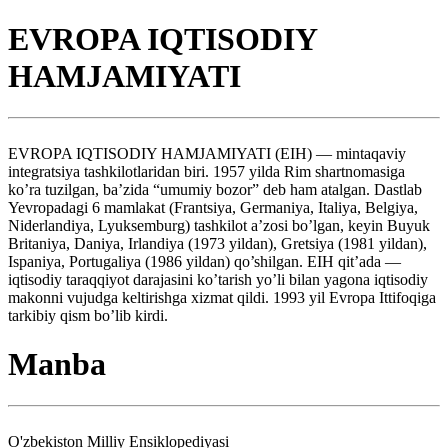
EVROPA IQTISODIY
HAMJAMIYATI
EVROPA IQTISODIY HAMJAMIYATI (EIH) — mintaqaviy
integratsiya tashkilotlaridan biri. 1957 yilda Rim shartnomasiga
ko’ra tuzilgan, ba’zida “umumiy bozor” deb ham atalgan. Dastlab
Yevropadagi 6 mamlakat (Frantsiya, Germaniya, Italiya, Belgiya,
Niderlandiya, Lyuksemburg) tashkilot a’zosi bo’lgan, keyin Buyuk
Britaniya, Daniya, Irlandiya (1973 yildan), Gretsiya (1981 yildan),
Ispaniya, Portugaliya (1986 yildan) qo’shilgan. EIH qit’ada —
iqtisodiy taraqqiyot darajasini ko’tarish yo’li bilan yagona iqtisodiy
makonni vujudga keltirishga xizmat qildi. 1993 yil Evropa Ittifoqiga
tarkibiy qism bo’lib kirdi.
Manba
O'zbekiston Milliy Ensiklopediyasi