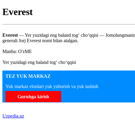
Everest
Everest
— Yer yuzidagi eng baland tog‘ cho‘qqisi — Jomolungmaning b
generali Jorj Everest nomi bilan atalgan.
Manba: O'zME
Yer yuzidagi eng baland tog‘ cho‘qqisi
TEZ YUK MARKAZ
Yuk markaz elonlari yuk yuborish va yuk tashish
Guruhga kirish
Uzpedia.uz