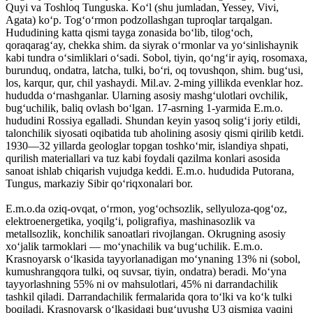
Quyi va Toshloq Tunguska. Ko‘l (shu jumladan, Yessey, Vivi,
Agata) ko‘p. Tog‘o‘rmon podzollashgan tuproqlar tarqalgan.
Hududining katta qismi tayga zonasida bo‘lib, tilog‘och,
qoraqarag‘ay, chekka shim. da siyrak o‘rmonlar va yo‘sinlishaynik
kabi tundra o‘simliklari o‘sadi. Sobol, tiyin, qo‘ng‘ir ayiq, rosomaxa,
burunduq, ondatra, latcha, tulki, bo‘ri, oq tovushqon, shim. bug‘usi,
los, karqur, qur, chil yashaydi. Mil.av. 2-ming yillikda evenklar hoz.
hududda o‘rnashganlar. Ularning asosiy mashg‘ulotlari ovchilik,
bug‘uchilik, baliq ovlash bo‘lgan. 17-asrning 1-yarmida E.m.o.
hududini Rossiya egalladi. Shundan keyin yasoq solig‘i joriy etildi,
talonchilik siyosati oqibatida tub aholining asosiy qismi qirilib ketdi.
1930—32 yillarda geologlar topgan toshko‘mir, islandiya shpati,
qurilish materiallari va tuz kabi foydali qazilma konlari asosida
sanoat ishlab chiqarish vujudga keddi. E.m.o. hududida Putorana,
Tungus, markaziy Sibir qo‘riqxonalari bor.
E.m.o.da oziq-ovqat, o‘rmon, yog‘ochsozlik, sellyuloza-qog‘oz,
elektroenergetika, yoqilg‘i, poligrafiya, mashinasozlik va
metallsozlik, konchilik sanoatlari rivojlangan. Okrugning asosiy
xo‘jalik tarmoklari — mo‘ynachilik va bug‘uchilik. E.m.o.
Krasnoyarsk o‘lkasida tayyorlanadigan mo‘ynaning 13% ni (sobol,
kumushrangqora tulki, oq suvsar, tiyin, ondatra) beradi. Mo‘yna
tayyorlashning 55% ni ov mahsulotlari, 45% ni darrandachilik
tashkil qiladi. Darrandachilik fermalarida qora to‘lki va ko‘k tulki
boqiladi. Krasnoyarsk o‘lkasidagi bug‘uyushg U3 qismiga yaqini