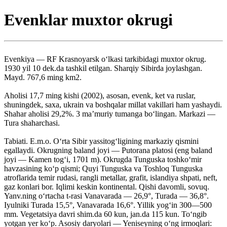
Evenklar muxtor okrugi
Evenkiya — RF Krasnoyarsk o‘lkasi tarkibidagi muxtor okrug.
1930 yil 10 dek.da tashkil etilgan. Sharqiy Sibirda joylashgan.
Mayd. 767,6 ming km2.
Aholisi 17,7 ming kishi (2002), asosan, evenk, ket va ruslar,
shuningdek, saxa, ukrain va boshqalar millat vakillari ham yashaydi.
Shahar aholisi 29,2%. 3 ma’muriy tumanga bo‘lingan. Markazi —
Tura shaharchasi.
Tabiati. E.m.o. O‘rta Sibir yassitog‘ligining markaziy qismini
egallaydi. Okrugning baland joyi — Putorana platosi (eng baland
joyi — Kamen tog‘i, 1701 m). Okrugda Tunguska toshko‘mir
havzasining ko‘p qismi; Quyi Tunguska va Toshloq Tunguska
atroflarida temir rudasi, rangli metallar, grafit, islandiya shpati, neft,
gaz konlari bor. Iqlimi keskin kontinental. Qishi davomli, sovuq.
Yanv.ning o‘rtacha t-rasi Vanavarada — 26,9°, Turada — 36,8°.
Iyulniki Turada 15,5°, Vanavarada 16,6°. Yillik yog‘in 300—500
mm. Vegetatsiya davri shim.da 60 kun, jan.da 115 kun. To‘ngib
yotgan yer ko‘p. Asosiy daryolari — Yeniseyning o‘ng irmoqlari: