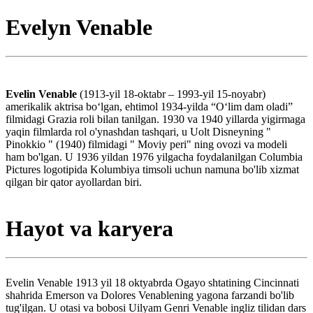
Evelyn Venable
Evelin Venable
(1913-yil 18-oktabr – 1993-yil 15-noyabr)
amerikalik aktrisa boʻlgan, ehtimol 1934-yilda “Oʻlim dam oladi”
filmidagi Grazia roli bilan tanilgan. 1930 va 1940 yillarda yigirmaga
yaqin filmlarda rol o'ynashdan tashqari, u Uolt Disneyning "
Pinokkio " (1940) filmidagi " Moviy peri" ning ovozi va modeli
ham bo'lgan. U 1936 yildan 1976 yilgacha foydalanilgan Columbia
Pictures logotipida Kolumbiya timsoli uchun namuna bo'lib xizmat
qilgan bir qator ayollardan biri.
Hayot va karyera
Evelin Venable 1913 yil 18 oktyabrda Ogayo shtatining Cincinnati
shahrida Emerson va Dolores Venablening yagona farzandi bo'lib
tug'ilgan. U otasi va bobosi Uilyam Genri Venable ingliz tilidan dars