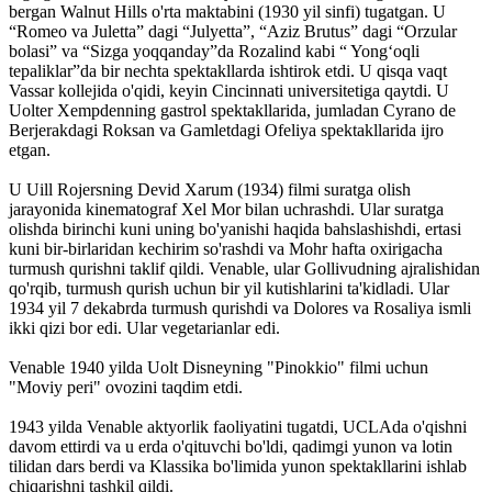
bergan Walnut Hills o'rta maktabini (1930 yil sinfi) tugatgan. U
“Romeo va Juletta” dagi “Julyetta”, “Aziz Brutus” dagi “Orzular
bolasi” va “Sizga yoqqanday”da Rozalind kabi “ Yong‘oqli
tepaliklar”da bir nechta spektakllarda ishtirok etdi. U qisqa vaqt
Vassar kollejida o'qidi, keyin Cincinnati universitetiga qaytdi. U
Uolter Xempdenning gastrol spektakllarida, jumladan Cyrano de
Berjerakdagi Roksan va Gamletdagi Ofeliya spektakllarida ijro
etgan.
U Uill Rojersning Devid Xarum (1934) filmi suratga olish
jarayonida kinematograf Xel Mor bilan uchrashdi. Ular suratga
olishda birinchi kuni uning bo'yanishi haqida bahslashishdi, ertasi
kuni bir-birlaridan kechirim so'rashdi va Mohr hafta oxirigacha
turmush qurishni taklif qildi. Venable, ular Gollivudning ajralishidan
qo'rqib, turmush qurish uchun bir yil kutishlarini ta'kidladi. Ular
1934 yil 7 dekabrda turmush qurishdi va Dolores va Rosaliya ismli
ikki qizi bor edi. Ular vegetarianlar edi.
Venable 1940 yilda Uolt Disneyning "Pinokkio" filmi uchun
"Moviy peri" ovozini taqdim etdi.
1943 yilda Venable aktyorlik faoliyatini tugatdi, UCLAda o'qishni
davom ettirdi va u erda o'qituvchi bo'ldi, qadimgi yunon va lotin
tilidan dars berdi va Klassika bo'limida yunon spektakllarini ishlab
chiqarishni tashkil qildi.