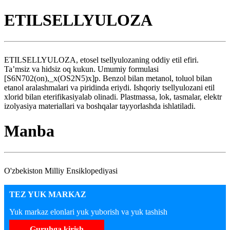
ETILSELLYULOZA
ETILSELLYULOZA, etosel tsellyulozaning oddiy etil efiri.
Ta’msiz va hidsiz oq kukun. Umumiy formulasi
[S6N702(on),_x(OS2N5)x]p. Benzol bilan metanol, toluol bilan
etanol aralashmalari va piridinda eriydi. Ishqoriy tsellyulozani etil
xlorid bilan eterifikasiyalab olinadi. Plastmassa, lok, tasmalar, elektr
izolyasiya materiallari va boshqalar tayyorlashda ishlatiladi.
Manba
O'zbekiston Milliy Ensiklopediyasi
TEZ YUK MARKAZ
Yuk markaz elonlari yuk yuborish va yuk tashish
Guruhga kirish