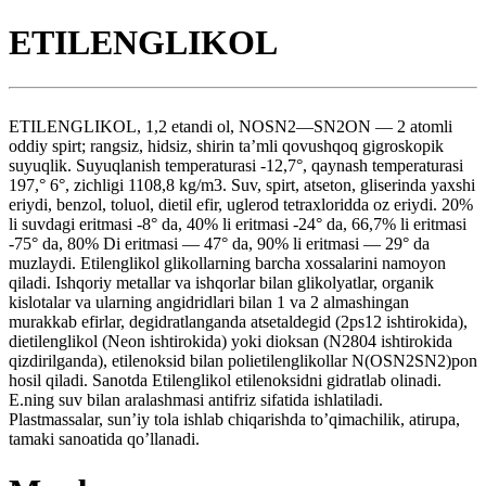
ETILENGLIKOL
ETILENGLIKOL, 1,2 etandi ol, NOSN2—SN2ON — 2 atomli
oddiy spirt; rangsiz, hidsiz, shirin ta’mli qovushqoq gigroskopik
suyuqlik. Suyuqlanish temperaturasi -12,7°, qaynash temperaturasi
197,° 6°, zichligi 1108,8 kg/m3. Suv, spirt, atseton, gliserinda yaxshi
eriydi, benzol, toluol, dietil efir, uglerod tetraxloridda oz eriydi. 20%
li suvdagi eritmasi -8° da, 40% li eritmasi -24° da, 66,7% li eritmasi
-75° da, 80% Di eritmasi — 47° da, 90% li eritmasi — 29° da
muzlaydi. Etilenglikol glikollarning barcha xossalarini namoyon
qiladi. Ishqoriy metallar va ishqorlar bilan glikolyatlar, organik
kislotalar va ularning angidridlari bilan 1 va 2 almashingan
murakkab efirlar, degidratlanganda atsetaldegid (2ps12 ishtirokida),
dietilenglikol (Neon ishtirokida) yoki dioksan (N2804 ishtirokida
qizdirilganda), etilenoksid bilan polietilenglikollar N(OSN2SN2)pon
hosil qiladi. Sanotda Etilenglikol etilenoksidni gidratlab olinadi.
E.ning suv bilan aralashmasi antifriz sifatida ishlatiladi.
Plastmassalar, sun’iy tola ishlab chiqarishda to’qimachilik, atirupa,
tamaki sanoatida qo’llanadi.