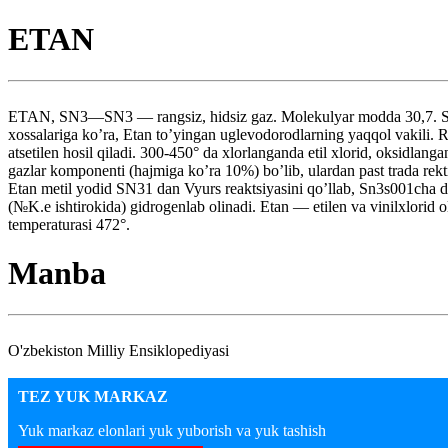
ETAN
ETAN, SN3—SN3 — rangsiz, hidsiz gaz. Molekulyar modda 30,7. Suyu
xossalariga ko’ra, Etan to’yingan uglevodorodlarning yaqqol vakili. 
atsetilen hosil qiladi. 300-450° da xlorlanganda etil xlorid, oksid
gazlar komponenti (hajmiga ko’ra 10%) bo’lib, ulardan past trada rekt
Etan metil yodid SN31 dan Vyurs reaktsiyasini qo’llab, Sn3s001cha dan
(№K.e ishtirokida) gidrogenlab olinadi. Etan — etilen va vinilxlorid
temperaturasi 472°.
Manba
O'zbekiston Milliy Ensiklopediyasi
TEZ YUK MARKAZ
Yuk markaz elonlari yuk yuborish va yuk tashish