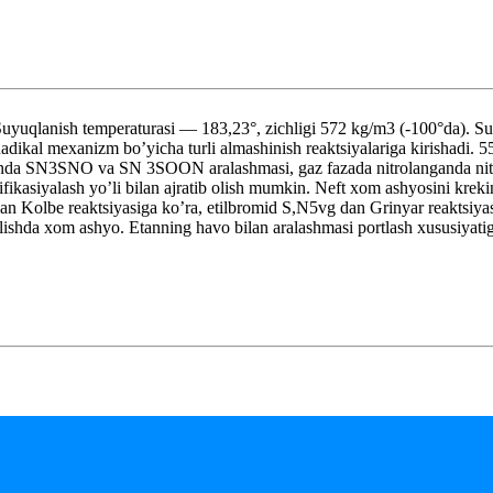
qlanish temperaturasi — 183,23°, zichligi 572 kg/m3 (-100°da). Suvd
Radikal mexanizm bo’yicha turli almashinish reaktsiyalariga kirishadi.
langanda SN3SNO va SN 3SOON aralashmasi, gaz fazada nitrolanganda nit
ifikasiyalash yo’li bilan ajratib olish mumkin. Neft xom ashyosini krek
 Kolbe reaktsiyasiga ko’ra, etilbromid S,N5vg dan Grinyar reaktsiyasida
 olishda xom ashyo. Etanning havo bilan aralashmasi portlash xususiyat