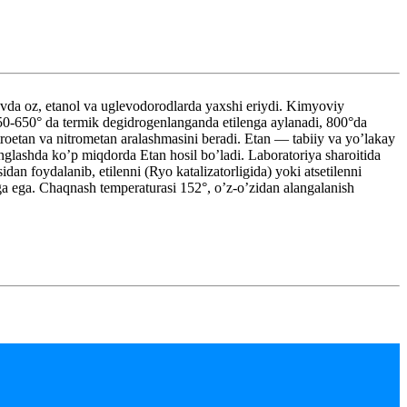
a oz, etanol va uglevodorodlarda yaxshi eriydi. Kimyoviy
 550-650° da termik degidrogenlanganda etilenga aylanadi, 800°da
roetan va nitrometan aralashmasini beradi. Etan — tabiiy va yo’lakay
inglashda ko’p miqdorda Etan hosil bo’ladi. Laboratoriya sharoitida
n foydalanib, etilenni (Ryo katalizatorligida) yoki atsetilenni
iga ega. Chaqnash temperaturasi 152°, o’z-o’zidan alangalanish