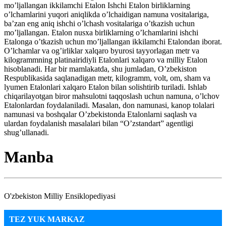
mo’ljallangan ikkilamchi Etalon Ishchi Etalon birliklarning
o’lchamlarini yuqori aniqlikda o’lchaidigan namuna vositalariga,
ba’zan eng aniq ishchi o’lchash vositalariga o’tkazish uchun
mo’ljallangan. Etalon nusxa birliklarning o’lchamlarini ishchi
Etalonga o’tkazish uchun mo’ljallangan ikkilamchi Etalondan iborat.
O’lchamlar va og’irliklar xalqaro byurosi tayyorlagan metr va
kilogrammning platinairidiyli Etalonlari xalqaro va milliy Etalon
hisoblanadi. Har bir mamlakatda, shu jumladan, O’zbekiston
Respublikasida saqlanadigan metr, kilogramm, volt, om, sham va
lyumen Etalonlari xalqaro Etalon bilan solishtirib turiladi. Ishlab
chiqarilayotgan biror mahsulotni taqqoslash uchun namuna, o’lchov
Etalonlardan foydalaniladi. Masalan, don namunasi, kanop tolalari
namunasi va boshqalar O’zbekistonda Etalonlarni saqlash va
ulardan foydalanish masalalari bilan “O’zstandart” agentligi
shug’ullanadi.
Manba
O'zbekiston Milliy Ensiklopediyasi
TEZ YUK MARKAZ