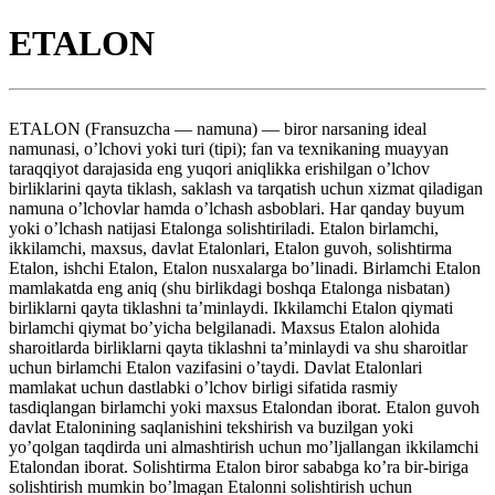
ETALON
ETALON (Fransuzcha — namuna) — biror narsaning ideal
namunasi, o’lchovi yoki turi (tipi); fan va texnikaning muayyan
taraqqiyot darajasida eng yuqori aniqlikka erishilgan o’lchov
birliklarini qayta tiklash, saklash va tarqatish uchun xizmat qiladigan
namuna o’lchovlar hamda o’lchash asboblari. Har qanday buyum
yoki o’lchash natijasi Etalonga solishtiriladi. Etalon birlamchi,
ikkilamchi, maxsus, davlat Etalonlari, Etalon guvoh, solishtirma
Etalon, ishchi Etalon, Etalon nusxalarga bo’linadi. Birlamchi Etalon
mamlakatda eng aniq (shu birlikdagi boshqa Etalonga nisbatan)
birliklarni qayta tiklashni ta’minlaydi. Ikkilamchi Etalon qiymati
birlamchi qiymat bo’yicha belgilanadi. Maxsus Etalon alohida
sharoitlarda birliklarni qayta tiklashni ta’minlaydi va shu sharoitlar
uchun birlamchi Etalon vazifasini o’taydi. Davlat Etalonlari
mamlakat uchun dastlabki o’lchov birligi sifatida rasmiy
tasdiqlangan birlamchi yoki maxsus Etalondan iborat. Etalon guvoh
davlat Etalonining saqlanishini tekshirish va buzilgan yoki
yo’qolgan taqdirda uni almashtirish uchun mo’ljallangan ikkilamchi
Etalondan iborat. Solishtirma Etalon biror sababga ko’ra bir-biriga
solishtirish mumkin bo’lmagan Etalonni solishtirish uchun