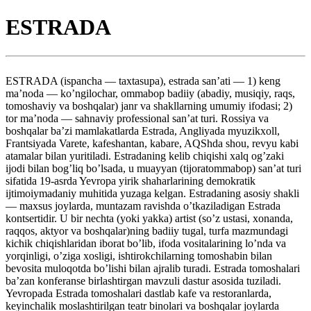
ESTRADA
ESTRADA (ispancha — taxtasupa), estrada san’ati — 1) keng
ma’noda — ko’ngilochar, ommabop badiiy (abadiy, musiqiy, raqs,
tomoshaviy va boshqalar) janr va shakllarning umumiy ifodasi; 2)
tor ma’noda — sahnaviy professional san’at turi. Rossiya va
boshqalar ba’zi mamlakatlarda Estrada, Angliyada myuzikxoll,
Frantsiyada Varete, kafeshantan, kabare, AQShda shou, revyu kabi
atamalar bilan yuritiladi. Estradaning kelib chiqishi xalq og’zaki
ijodi bilan bog’liq bo’lsada, u muayyan (tijoratommabop) san’at turi
sifatida 19-asrda Yevropa yirik shaharlarining demokratik
ijtimoiymadaniy muhitida yuzaga kelgan. Estradaning asosiy shakli
— maxsus joylarda, muntazam ravishda o’tkaziladigan Estrada
kontsertidir. U bir nechta (yoki yakka) artist (so’z ustasi, xonanda,
raqqos, aktyor va boshqalar)ning badiiy tugal, turfa mazmundagi
kichik chiqishlaridan iborat bo’lib, ifoda vositalarining lo’nda va
yorqinligi, o’ziga xosligi, ishtirokchilarning tomoshabin bilan
bevosita muloqotda bo’lishi bilan ajralib turadi. Estrada tomoshalari
ba’zan konferanse birlashtirgan mavzuli dastur asosida tuziladi.
Yevropada Estrada tomoshalari dastlab kafe va restoranlarda,
keyinchalik moslashtirilgan teatr binolari va boshqalar joylarda