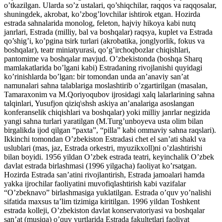
o’tkazilgan. Ularda so’z ustalari, qo’shiqchilar, raqqos va raqqosalar,
shuningdek, akrobat, ko’zbog’lovchilar ishtirok etgan. Hozirda
estrada sahnalarida monolog, feleton, hajviy hikoya kabi nutq
janrlari, Estrada (milliy, bal va boshqalar) raqsya, kuplet va Estrada
qo’shig’i, ko’pgina tsirk turlari (akrobatika, jonglyorlik, fokus va
boshqalar), teatr miniatyurasi, qo’g’irchoqbozlar chiqishlari,
pantomime va boshqalar mavjud. O’zbekistonda (boshqa Sharq
mamlakatlarida bo’lgani kabi) Estradaning rivojlanishi quyidagi
ko’rinishlarda bo’lgan: bir tomondan unda an’anaviy san’at
namunalari sahna talablariga moslashtirib o’zgartirilgan (masalan,
Tamaraxonim va M.Qoriyoqubov ijrosidagi xalq lalarlarining sahna
talqinlari, Yusufjon qiziq\shsh askiya an’analariga asoslangan
konferanselik chiqishlari va boshqalar) yoki milliy janrlar negizida
yangi sahna turlari yaratilgan (M.Turg’unboyeva usta olim bilan
birgalikda ijod qilgan “paxta”, “pilla” kabi ommaviy sahna raqslari).
Ikkinchi tomondan O’zbekiston Estradasi chet el san’ati shakl va
uslublari (mas, jaz, Estrada orkestri, myuzikxoll)ni o’zlashtirishi
bilan boyidi. 1956 yildan O’zbek estrada teatri, keyinchalik O’zbek
davlat estrada birlashmasi (1996 yilgacha) faoliyat ko’rsatgan.
Hozirda Estrada san’atini rivojlantirish, Estrada jamoalari hamda
yakka ijrochilar faoliyatini muvofiqlashtirish kabi vazifalar
“O’zbeknavo” birlashmasiga yuklatilgan. Estrada o’quv yo’nalishi
sifatida maxsus ta’lim tizimiga kiritilgan. 1996 yildan Toshkent
estrada kolleji, O’zbekiston davlat konservatoriyasi va boshqalar
san’at (musiqa) o’quv yurtlarida Estrada fakultetlari faoliyat