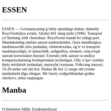
ESSEN
ESSEN — Germaniyaning g’arbiy qismidagi shahar, shimoliy
ReynVestfaliya yerida. Aholisi 601 ming kishi (1999). Transport
yo’llarining yirik chorrahasi. ReynXerne kanali bo’yidagi port.
Mamlakatning muhim sanoat markazlaridan. Qora metallurgiya,
mashinasozlik (shu jumladan, elektrotexnika, og’ir va transport
mashinasozligi), to’qimachilik, poligrafiya, tsement, oziq-ovqat
sanoati korxonalari mavjud. Essenda yirik sanoat va moliya
kompaniyalarining boshqarmalari joylashgan. Oliy o’quv yurtlari,
ilmiy tekshirish institutlari, muzeylar (xususan, Folkvang muzeyi,
19-20-asrlar san’ati) bor. Shahar ilk bor 11-asrga oid yozma
manbalarda tilga olingan. Me’moriy yodgorliklardan gotika
cherkovi, sobor saqlangan.
Manba
O'zbekiston Milliy Ensiklopediyasi