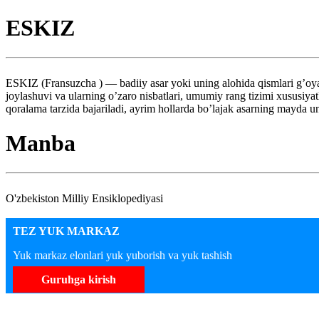
ESKIZ
ESKIZ (Fransuzcha ) — badiiy asar yoki uning alohida qismlari g’oyas
joylashuvi va ularning o’zaro nisbatlari, umumiy rang tizimi xususiyatla
qoralama tarzida bajariladi, ayrim hollarda bo’lajak asarning mayda un
Manba
O'zbekiston Milliy Ensiklopediyasi
TEZ YUK MARKAZ
Yuk markaz elonlari yuk yuborish va yuk tashish
Guruhga kirish