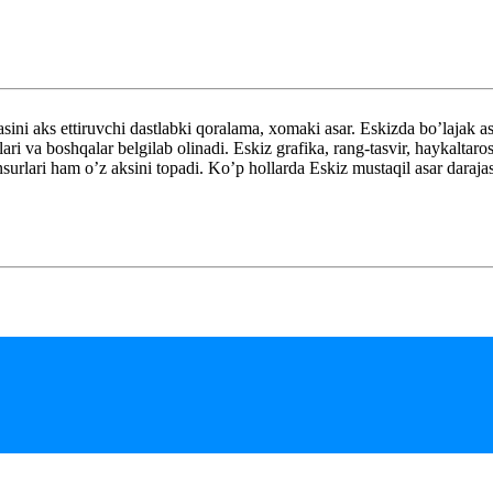
ini aks ettiruvchi dastlabki qoralama, xomaki asar. Eskizda bo’lajak a
ri va boshqalar belgilab olinadi. Eskiz grafika, rang-tasvir, haykaltaros
surlari ham o’z aksini topadi. Ko’p hollarda Eskiz mustaqil asar daraja