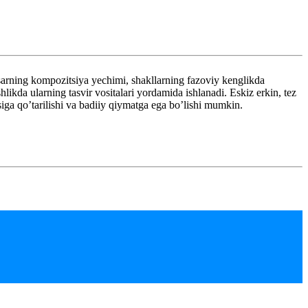
sarning kompozitsiya yechimi, shakllarning fazoviy kenglikda
hlikda ularning tasvir vositalari yordamida ishlanadi. Eskiz erkin, tez
siga qo’tarilishi va badiiy qiymatga ega bo’lishi mumkin.