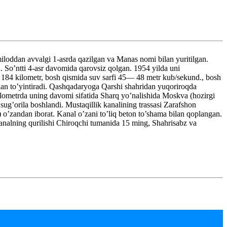
loddan avvalgi 1-asrda qazilgan va Manas nomi bilan yuritilgan.
n. So’ntti 4-asr davomida qarovsiz qolgan. 1954 yilda uni
gi 184 kilometr, bosh qismida suv sarfi 45— 48 metr kub/sekund., bosh
lan to’yintiradi. Qashqadaryoga Qarshi shahridan yuqoriroqda
ilometrda uning davomi sifatida Sharq yo’nalishida Moskva (hozirgi
sug’orila boshlandi. Mustaqillik kanalining trassasi Zarafshon
 o’zandan iborat. Kanal o’zani to’liq beton to’shama bilan qoplangan.
nalning qurilishi Chiroqchi tumanida 15 ming, Shahrisabz va