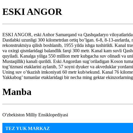
ESKI ANGOR
ESKI ANGOR, eski Anhor Samarqand va Qashqadaryo viloyatlarida quri
Dastlabki uzunligi 300 kilometrdan ortiq bo’lgan. 6-8, 8-13-asrlarda, 
rekonstruktsiya qilish boshlanib, 1955 yilda ishga tushirildi. Kanal 
va oxirgi qismlaridagi balandlik farqi 300 metr. Kanal kam suvli Qa
quyiladi. Kanalga yiliga 550 million metr kubgacha suv olinadi va u
Mustaqillik) kanali qurildi. Eski Angordan sug’oriladigan Koson tuman
tog’tizmasi etaklarini aylanib, 57 soyni dyuker va akveduklar yordam
Uning suv o’tkazish imkoniyati 60 metr kub/sekund. Kanal 76 kilome
Yakkabog’ tumanlar etaklaridagi bir necha ming gektar ekinzorlarning
Manba
O'zbekiston Milliy Ensiklopediyasi
TEZ YUK MARKAZ