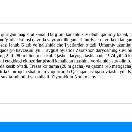
lgan magistral kanal. Darg’om kanalitn suv oladi. qadimiy kanal, mi
mo’g’ullar istilosi davrida vayron qilingan. Temuriylar davrida tiklanga
trassasi Janub G’arb yo’nalishida cho’l yerlardan o’tadi. Umumiy uzunli
shqadaryo havzasini iyul—avgust oylarida Zarafshon daryosining suvi bi
ning 220-280 million metr kub Qashqadaryoga tashlanadi. 1974 yil 56 k
i etagidagi ekinzorlar pistoli kanalidan mashina yordamida suv olinib, 
ida kesib o’tadi. Trassa ko’tarma (20 m gacha) va qazma (46 metrgacha)
trda Chiroqchi shahridan yuqoriroqda Qashqadaryoga suv tashlaydi. Ka
 suv ta’minotini yaxshiladi. Ziyomiddin Artukmetov.