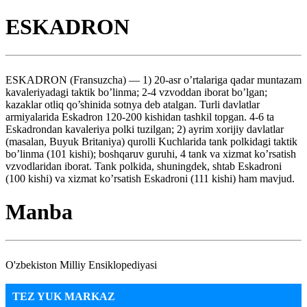
ESKADRON
ESKADRON (Fransuzcha) — 1) 20-asr o’rtalariga qadar muntazam
kavaleriyadagi taktik bo’linma; 2-4 vzvoddan iborat bo’lgan;
kazaklar otliq qo’shinida sotnya deb atalgan. Turli davlatlar
armiyalarida Eskadron 120-200 kishidan tashkil topgan. 4-6 ta
Eskadrondan kavaleriya polki tuzilgan; 2) ayrim xorijiy davlatlar
(masalan, Buyuk Britaniya) qurolli Kuchlarida tank polkidagi taktik
bo’linma (101 kishi); boshqaruv guruhi, 4 tank va xizmat ko’rsatish
vzvodlaridan iborat. Tank polkida, shuningdek, shtab Eskadroni
(100 kishi) va xizmat ko’rsatish Eskadroni (111 kishi) ham mavjud.
Manba
O'zbekiston Milliy Ensiklopediyasi
TEZ YUK MARKAZ