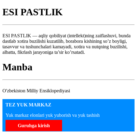
ESI PASTLIK
ESI PASTLIK — aqliy qobiliyat (intellekt)ning zaiflashuvi, bunda
dastlab xotira buzilishi kuzatilib, borabora kishining so’z boyligi,
tasavvur va tushunchalari kamayadi, xotira va nutqning buzilishi,
albatta, fikrlash jarayoniga ta’sir ko’rsatadi.
Manba
O'zbekiston Milliy Ensiklopediyasi
TEZ YUK MARKAZ
Yuk markaz elonlari yuk yuborish va yuk tashish
Guruhga kirish