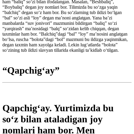
ham “baliq” so‘zi bilan ifodalangan. Masalan, “Beshbaliq”,
“Boybaliq” degan joy nomlari bor. Tilimizda bu so‘zga yaqin
“balchiq” degan so‘z ham bor. Bu so‘zlarning tub ildizi bo‘lgan
“bal” so‘zi asli “loy” degan ma’noni anglatgan. Yana ba’zi
manbalarda “suv jonivori” mazmunini bildirgan “baliq” so‘zi
“yarqirash” ma’nosidagi “balq” so‘zidan kelib chiqqan, degan
taxminlar ham bor. “Balchiq”dagi “bal” “loy” ma’nosini anglatgan
bo‘lsa, ruscha “bolota”dagi “bol” mazmuni bu ildizga yaqinmikan,
degan taxmin ham xayolga keladi. Lekin lug‘atlarda “bolota”
so‘zining tub ildizi slavyan tillarida ekanligi ta’kidlab o‘tilgan.
“Qapchig‘ay”
Qapchig‘ay. Yurtimizda bu
so‘z bilan ataladigan joy
nomlari ham bor. Men