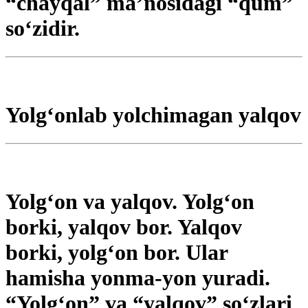
“chayqal” ma’nosidagi “qum”
so‘zidir.
Yolg‘onlab yolchimagan yalqov
Yolg‘on va yalqov. Yolg‘on
borki, yalqov bor. Yalqov
borki, yolg‘on bor. Ular
hamisha yonma-yon yuradi.
“Yolg‘on” va “yalqov” so‘zlari