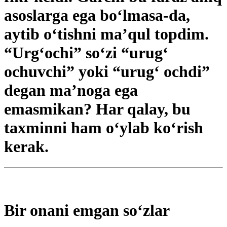
asoslarga ega bo‘lmasa-da,
aytib o‘tishni ma’qul topdim.
“Urg‘ochi” so‘zi “urug‘
ochuvchi” yoki “urug‘ ochdi”
degan ma’noga ega
emasmikan? Har qalay, bu
taxminni ham o‘ylab ko‘rish
kerak.
Bir onani emgan so‘zlar