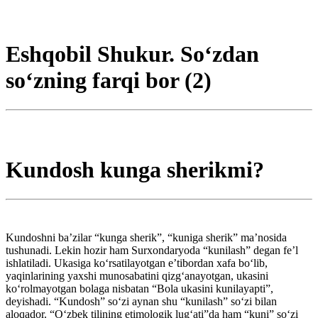
Eshqobil Shukur. So‘zdan
so‘zning farqi bor (2)
Kundosh kunga sherikmi?
Kundoshni ba’zilar “kunga sherik”, “kuniga sherik” ma’nosida
tushunadi. Lekin hozir ham Surxondaryoda “kunilash” degan fe’l
ishlatiladi. Ukasiga ko‘rsatilayotgan e’tibordan xafa bo‘lib,
yaqinlarining yaxshi munosabatini qizg‘anayotgan, ukasini
ko‘rolmayotgan bolaga nisbatan “Bola ukasini kunilayapti”,
deyishadi. “Kundosh” so‘zi aynan shu “kunilash” so‘zi bilan
aloqador. “O‘zbek tilining etimologik ­lug‘ati”da ham “kuni” so‘zi