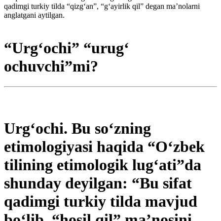
qadimgi turkiy tilda “qizg‘an”, “g‘ayirlik qil” degan ma’nolarni
anglatgani aytilgan.
“Urg‘ochi” “urug‘
ochuvchi”mi?
Urg‘ochi. Bu so‘zning
etimologiyasi haqida “O‘zbek
tilining etimologik lug‘ati”da
shunday deyilgan: “Bu sifat
qadimgi turkiy tilda mavjud
bo‘lib, “hosil qil” ma’nosini