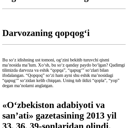
Darvozaning qopqog‘i
Bu so‘z idishning ust tomoni, og‘zini bekitib turuvchi qismi
ma’nosida ma’lum. Xo‘sh, bu so‘z qanday paydo bo‘lgan? Qadimgi
tilimizda darvoza va eshik “qopqa”, “qapug‘” so‘zlari bilan
ifodalangan. “Qopqoq” so‘zi ham ayni shu eshik ma’nosidagi
“qapug‘” so‘zidan kelib chiqqan. Uning tub ildizi “qopla”, “yop”
degan ­ma’nolarni anglatgan.
«O‘zbekiston adabiyoti va
san’ati» gazetasining 2013 yil
33, 36, 39-sonlaridan olindi.