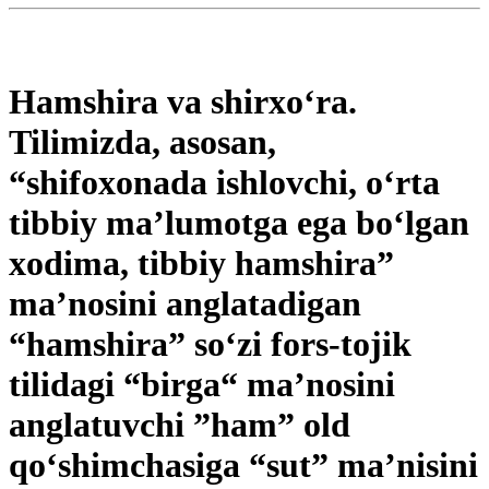
Hamshira va shirxo‘ra.
Tilimizda, asosan,
“shifoxonada ishlovchi, o‘rta
tibbiy ma’lumotga ega bo‘lgan
xodima, tibbiy hamshira”
ma’nosini anglatadigan
“hamshira” so‘zi fors-tojik
tilidagi “birga“ ma’nosini
anglatuvchi ”ham” old
qo‘shimchasiga “sut” ma’nisini