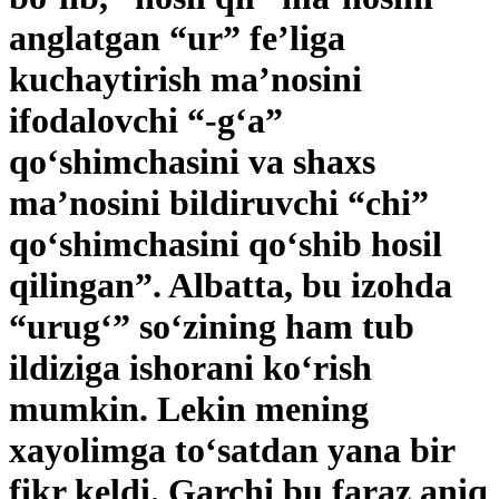
anglatgan “ur” fe’liga
kuchaytirish ma’nosini
ifodalovchi “-g‘a”
qo‘shimchasini va shaxs
ma’nosini bildiruvchi “chi”
qo‘shimchasini qo‘shib hosil
qilingan”. Albatta, bu izohda
“urug‘” so‘zining ham tub
ildiziga ishorani ko‘rish
mumkin. Lekin mening
xayolimga to‘satdan yana bir
fikr keldi. Garchi bu faraz aniq