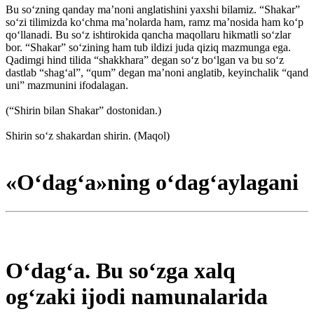
Bu so‘zning qanday ma’noni anglatishini yaxshi bilamiz. “Shakar”
so‘zi tilimizda ko‘chma ma’nolarda ham, ramz ma’nosida ham ko‘p
qo‘llanadi. Bu so‘z ishtirokida qancha maqollaru hikmatli so‘zlar
bor. “Shakar” so‘zining ham tub ildizi juda qiziq mazmunga ega.
Qadimgi hind tilida “shakkhara” degan so‘z bo‘lgan va bu so‘z
dastlab “shag‘al”, “qum” degan ma’noni anglatib, keyinchalik “qand
uni” mazmunini ifodalagan.
(“Shirin bilan Shakar” dostonidan.)
Shirin so‘z shakardan shirin. (Maqol)
«O‘dag‘a»ning o‘dag‘aylagani
O‘dag‘a. Bu so‘zga xalq
og‘zaki ijodi namunalarida