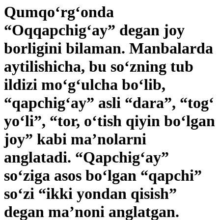
Qumqo‘rg‘onda
“Oqqapchig‘ay” ­degan joy
borligini bilaman. Manbalarda
aytilishicha, bu so‘zning tub
ildizi mo‘g‘ulcha bo‘lib,
“qapchig‘ay” asli “dara”, “tog‘
yo‘li”, “tor, o‘tish qiyin bo‘lgan
joy” kabi ma’nolarni
anglatadi. “Qapchig‘ay”
so‘ziga asos bo‘lgan “qapchi”
so‘zi “ikki yondan qisish”
degan ­ma’noni anglatgan.