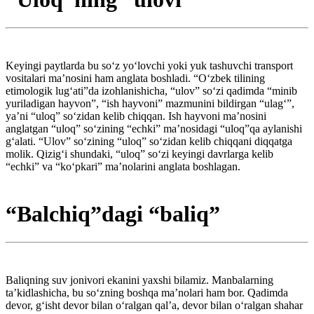
Keyingi paytlarda bu so‘z yo‘lovchi yoki yuk tashuvchi transport
vositalari ma’nosini ham anglata boshladi. “O‘zbek tilining
etimologik lug‘ati”da izohlanishicha, “ulov” so‘zi qadimda “minib
yuriladigan hayvon”, “ish hayvoni” mazmunini bildirgan “ulag‘”,
ya’ni “uloq” so‘zidan kelib chiqqan. Ish hayvoni ma’nosini
anglatgan “uloq” so‘zining “echki” ma’nosidagi “uloq”qa aylanishi
g‘alati. “Ulov” so‘zining “uloq” so‘zidan kelib chiqqani diqqatga
molik. Qizig‘i shundaki, “uloq” so‘zi keyingi davrlarga kelib
“echki” va “ko‘pkari” ma’nolarini anglata boshlagan.
“Balchiq”dagi “baliq”
Baliqning suv jonivori ekanini yaxshi bilamiz. Manbalarning
ta’kidlashicha, bu so‘zning boshqa ma’nolari ham bor. Qadimda
devor, g‘isht devor bilan o‘ralgan qal’a, devor bilan o‘ralgan shahar