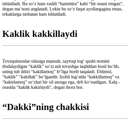
ishlatiladi. Bu so‘z ham xuddi “hamshira” kabi “bir onani emgan”,
degan ma’noni anglatadi. Lekin bu so‘z faqat ayollargagina emas,
erkaklarga nisbatan ham ishlatiladi.
Kaklik kakkillaydi
Tovuqsimonlar oilasiga mansub, sayroqi tog‘ qushi nomini
ifodalaydigan “kaklik” so‘zi asli tovushga taqliddan hosil bo‘lib,
uning tub ildizi “kakillamoq” fe’liga borib taqaladi. Ehtimol,
“kaklik” “kakillak” bo‘lgandir. Izohli lug‘atda “kakkillamoq” va
“kakirlamoq” so‘zlari bir xil asosga ega, deb ko‘rsatilgan. Xalq ­
orasida “kaklik kakirlaydi”, degan ibora bor.
“Dakki”ning chakkisi