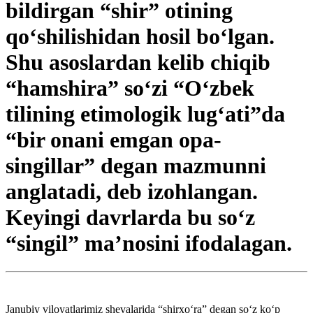
bildirgan “shir” otining
qo‘shilishidan hosil bo‘lgan.
Shu asoslardan kelib chiqib
“hamshira” so‘zi “O‘zbek
tilining etimologik lug‘ati”da
“bir onani emgan opa-
singillar” degan mazmunni
anglatadi, deb izohlangan.
Keyingi davrlarda bu so‘z
“singil” ma’nosini ifodalagan.
Janubiy viloyatlarimiz shevalarida “shirxo‘ra” degan so‘z ko‘p