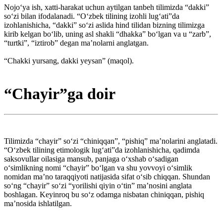
Nojo‘ya ish, xatti-harakat uchun aytilgan tanbeh tilimizda “dakki”
so‘zi bilan ifodalanadi. “O‘zbek tilining izohli lug‘ati”da
izohlanishicha, “dakki” so‘zi aslida hind tilidan bizning tilimizga
kirib kelgan bo‘lib, uning asl shakli “dhakka” bo‘lgan va u “zarb”,
“turtki”, “iztirob” degan ma’nolarni anglatgan.
“Chakki yursang, dakki yeysan” (maqol).
“Chayir”ga doir
Tilimizda “chayir” so‘zi “chiniqqan”, “pishiq” ma’nolarini anglatadi.
“O‘zbek tilining etimologik lug‘ati”da izohlanishicha, qadimda
saksovullar oilasiga mansub, panjaga o‘xshab o‘sadigan
o‘simlikning nomi “chayir” bo‘lgan va shu yovvoyi o‘simlik
nomidan ma’no taraqqiyoti natijasida sifat o‘sib chiqqan. Shundan
so‘ng “chayir” so‘zi “yorilishi qiyin o‘tin” ma’nosini anglata
boshlagan. Keyinroq bu so‘z odamga nisbatan chiniqqan, pishiq
ma’nosida ishlatilgan.