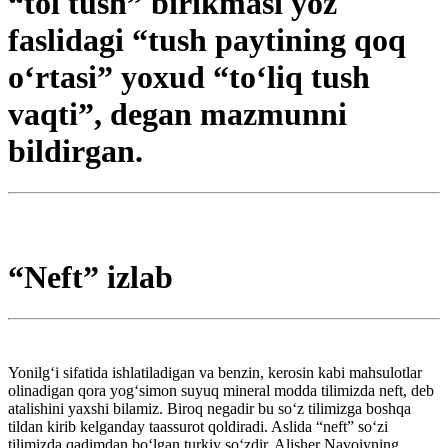
“tol tush” birikmasi yoz
faslidagi “tush paytining qoq
o‘rtasi” yoxud “to‘liq tush
vaqti”, degan mazmunni
bildirgan.
“Neft” izlab
Yonilg‘i sifatida ishlatiladigan va benzin, kerosin kabi mahsulotlar
olinadigan qora yog‘simon suyuq mineral modda tilimizda neft, deb
atalishini yaxshi bilamiz. Biroq negadir bu so‘z tilimizga boshqa
tildan kirib kelganday taassurot qoldiradi. Aslida “neft” so‘zi
tilimizda qadimdan bo‘lgan turkiy so‘zdir. Alisher Navoiyning