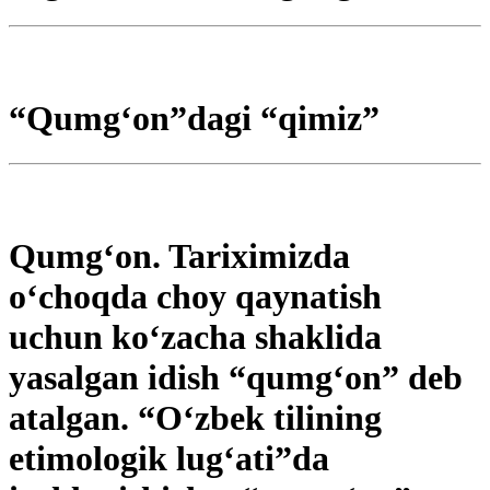
“Qumg‘on”dagi “qimiz”
Qumg‘on. Tariximizda
o‘choqda choy qaynatish
uchun ko‘zacha shaklida
yasalgan idish “qumg‘on” deb
atalgan. “O‘zbek tilining
etimologik lug‘ati”da