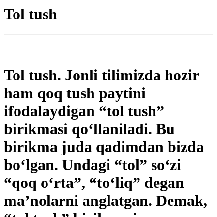
Tol tush
Tol tush. Jonli tilimizda hozir
ham qoq tush paytini
ifodalaydigan “tol tush”
birikmasi qo‘llaniladi. Bu
birikma juda qadimdan bizda
bo‘lgan. Undagi “tol” so‘zi
“qoq o‘rta”, “to‘liq” degan
ma’nolarni anglatgan. Demak,