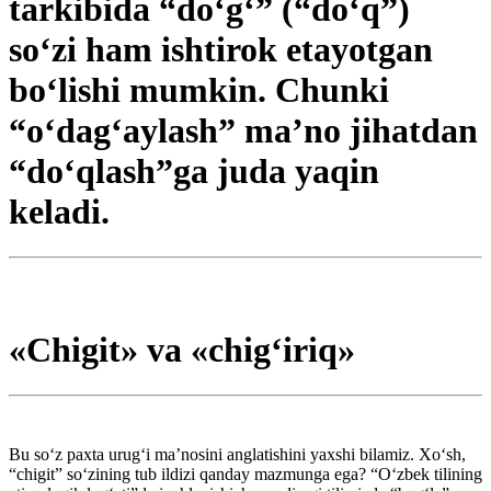
tarkibida “do‘g‘” (“do‘q”)
so‘zi ham ishtirok etayotgan
bo‘lishi mumkin. Chunki
“o‘dag‘aylash” ma’no jihatdan
“do‘qlash”ga juda yaqin
keladi.
«Chigit» va «chig‘iriq»
Bu so‘z paxta urug‘i ma’nosini anglatishini yaxshi bilamiz. Xo‘sh,
“chigit” so‘zining tub ildizi qanday mazmunga ega? “O‘zbek tilining