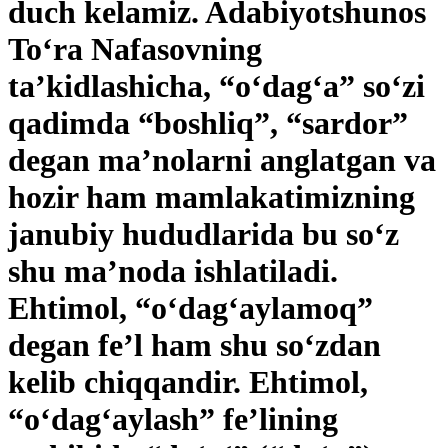
duch kelamiz. Adabiyotshunos
To‘ra Nafasovning
ta’kidlashicha, “o‘dag‘a” so‘zi
qadimda “boshliq”, “sardor”
degan ma’nolarni anglatgan va
hozir ham mamlakatimizning
janubiy hududlarida bu so‘z
shu ma’noda ishlatiladi.
Ehtimol, “o‘dag‘aylamoq”
degan fe’l ham shu so‘zdan
kelib chiqqandir. Ehtimol,
“o‘dag‘aylash” fe’lining