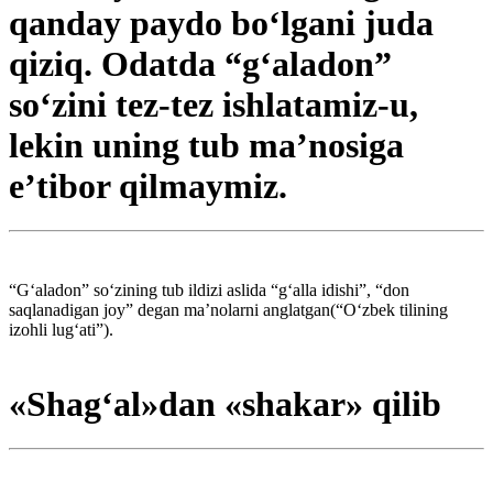
qanday paydo bo‘lgani juda
qiziq. Odatda “g‘aladon”
so‘zini tez-tez ishlatamiz-u,
lekin uning tub ma’nosiga
e’tibor qilmaymiz.
“G‘aladon” so‘zining tub ildizi aslida “g‘alla idishi”, “don
saqlanadigan joy” degan ma’nolarni anglatgan(“O‘zbek tilining
izohli lug‘ati”).
«Shag‘al»dan «shakar» qilib