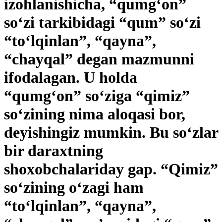
izohlanishicha, “qumg‘on”
so‘zi tarkibidagi “qum” so‘zi
“to‘lqinlan”, “qayna”,
“chayqal” degan mazmunni
ifodalagan. U holda
“qumg‘on” so‘ziga “qimiz”
so‘zining nima aloqasi bor,
deyishingiz mumkin. Bu so‘zlar
bir ­daraxtning
shoxobchalariday gap. “Qimiz”
so‘zining o‘zagi ham
“to‘lqinlan”, “qayna”,