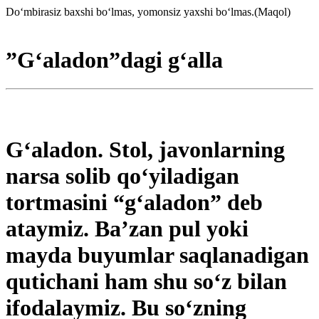
Do‘mbirasiz baxshi bo‘lmas, yomonsiz yaxshi bo‘lmas.(Maqol)
”G‘aladon”dagi g‘alla
G‘aladon. Stol, javonlarning
narsa solib qo‘yiladigan
tortmasini “g‘aladon” deb
ataymiz. Ba’zan pul yoki
mayda buyumlar saqlanadigan
qutichani ham shu so‘z bilan
ifodalaymiz. Bu so‘zning