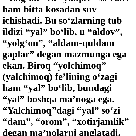
ham bitta kosadan suv
ichishadi. Bu so‘zlarning tub
ildizi “yal” bo‘lib, u “aldov”,
“yolg‘on”, “aldam-quldam
gaplar” degan mazmunga ega
ekan. Biroq “yolchimoq”
(yalchimoq) fe’lining o‘zagi
ham “yal” bo‘lib, bundagi
“yal” boshqa ma’noga ega.
“Yalchimoq”dagi “yal” so‘zi
“dam”, “orom”, “xotirjamlik”
degan ma’nolarni anglatadi.