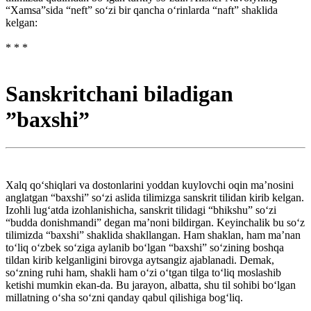
“Xamsa”sida “neft” so‘zi bir qancha o‘rinlarda “naft” shaklida
kelgan:
* * *
Sanskritchani biladigan
”baxshi”
Xalq qo‘shiqlari va dostonlarini yoddan kuylovchi oqin ma’nosini
anglatgan “baxshi” so‘zi aslida tilimizga sanskrit tilidan kirib kelgan.
Izohli lug‘atda izohlanishicha, sanskrit tilidagi “bhikshu” so‘zi
“budda donishmandi” degan ma’noni bildirgan. Keyinchalik bu so‘z
tilimizda “baxshi” shaklida shakllangan. Ham shaklan, ham ma’nan
to‘liq o‘zbek so‘ziga aylanib bo‘lgan “baxshi” so‘zining boshqa
tildan kirib kelganligini birovga aytsangiz ajablanadi. Demak,
so‘zning ruhi ham, shakli ham o‘zi o‘tgan tilga to‘liq moslashib
ketishi mumkin ekan-da. Bu jarayon, albatta, shu til sohibi bo‘lgan
millatning o‘sha so‘zni qanday qabul qilishiga bog‘liq.