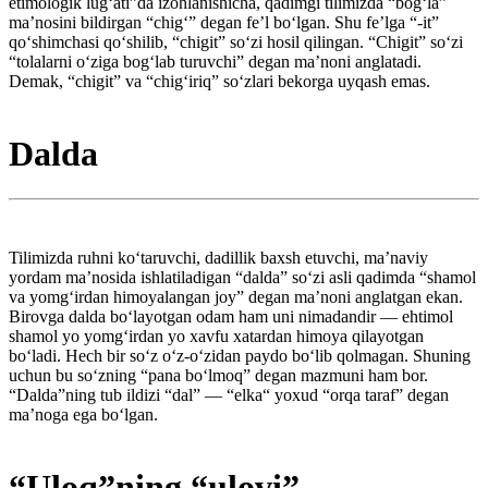
etimologik lug‘ati”da izohlanishicha, qadimgi tilimizda “bog‘la”
ma’nosini bildirgan “chig‘” degan fe’l bo‘lgan. Shu fe’lga “-it”
qo‘shimchasi qo‘shilib, “chigit” so‘zi hosil qilingan. “Chigit” so‘zi
“tolalarni o‘ziga bog‘lab turuvchi” degan ma’noni anglatadi.
Demak, “chigit” va “chig‘iriq” so‘zlari bekorga uyqash emas.
Dalda
Tilimizda ruhni ko‘taruvchi, dadillik baxsh etuvchi, ma’naviy
yordam ma’nosida ishlatiladigan “dalda” so‘zi asli qadimda “shamol
va yomg‘irdan himoyalangan joy” degan ma’noni anglatgan ekan.
Birovga dalda bo‘layotgan odam ham uni nimadandir — ehtimol
shamol yo yomg‘irdan yo xavfu xatardan himoya qilayotgan
bo‘ladi. Hech bir so‘z o‘z-o‘zidan paydo bo‘lib qolmagan. Shuning
uchun bu so‘zning “pana bo‘lmoq” degan mazmuni ham bor.
“Dalda”ning tub ildizi “dal” — “elka“ yoxud “orqa taraf” degan
ma’noga ega bo‘lgan.
“Uloq”ning “ulovi”