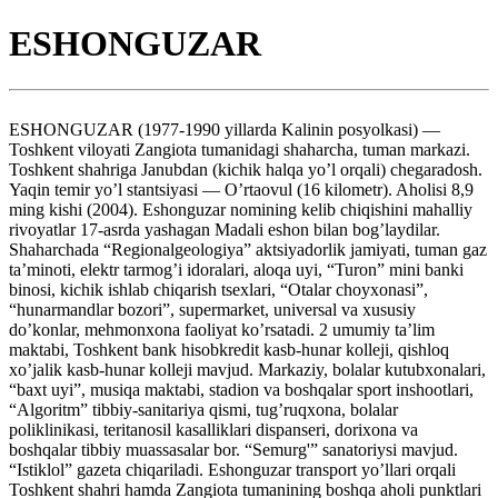
ESHONGUZAR
ESHONGUZAR (1977-1990 yillarda Kalinin posyolkasi) —
Toshkent viloyati Zangiota tumanidagi shaharcha, tuman markazi.
Toshkent shahriga Janubdan (kichik halqa yo’l orqali) chegaradosh.
Yaqin temir yo’l stantsiyasi — O’rtaovul (16 kilometr). Aholisi 8,9
ming kishi (2004). Eshonguzar nomining kelib chiqishini mahalliy
rivoyatlar 17-asrda yashagan Madali eshon bilan bog’laydilar.
Shaharchada “Regionalgeologiya” aktsiyadorlik jamiyati, tuman gaz
ta’minoti, elektr tarmog’i idoralari, aloqa uyi, “Turon” mini banki
binosi, kichik ishlab chiqarish tsexlari, “Otalar choyxonasi”,
“hunarmandlar bozori”, supermarket, universal va xususiy
do’konlar, mehmonxona faoliyat ko’rsatadi. 2 umumiy ta’lim
maktabi, Toshkent bank hisobkredit kasb-hunar kolleji, qishloq
xo’jalik kasb-hunar kolleji mavjud. Markaziy, bolalar kutubxonalari,
“baxt uyi”, musiqa maktabi, stadion va boshqalar sport inshootlari,
“Algoritm” tibbiy-sanitariya qismi, tug’ruqxona, bolalar
poliklinikasi, teritanosil kasalliklari dispanseri, dorixona va
boshqalar tibbiy muassasalar bor. “Semurg'” sanatoriysi mavjud.
“Istiklol” gazeta chiqariladi. Eshonguzar transport yo’llari orqali
Toshkent shahri hamda Zangiota tumanining boshqa aholi punktlari