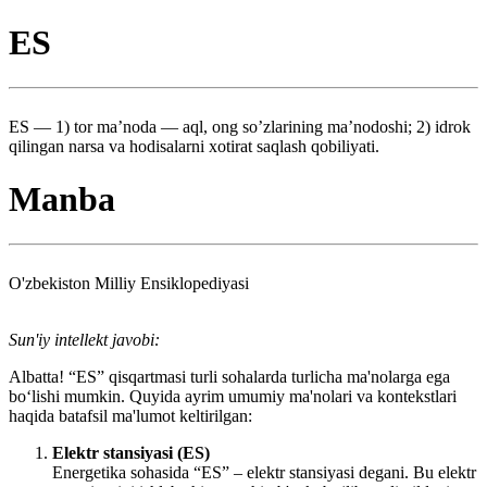
ES
ES — 1) tor ma’noda — aql, ong so’zlarining ma’nodoshi; 2) idrok
qilingan narsa va hodisalarni xotirat saqlash qobiliyati.
Manba
O'zbekiston Milliy Ensiklopediyasi
Sun'iy intellekt javobi:
Albatta! “ES” qisqartmasi turli sohalarda turlicha ma'nolarga ega
bo‘lishi mumkin. Quyida ayrim umumiy ma'nolari va kontekstlari
haqida batafsil ma'lumot keltirilgan:
Elektr stansiyasi (ES)
Energetika sohasida “ES” – elektr stansiyasi degani. Bu elektr