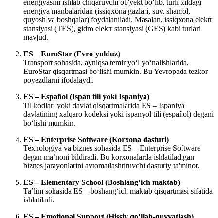
energiyasini ishlab chiqaruvchi ob'yekt bo‘lib, turli xildagi
energiya manbalaridan (issiqxona gazlari, suv, shamol,
quyosh va boshqalar) foydalaniladi. Masalan, issiqxona elektr
stansiyasi (TES), gidro elektr stansiyasi (GES) kabi turlari
mavjud.
ES – EuroStar (Evro-yulduz)
Transport sohasida, ayniqsa temir yo‘l yo‘nalishlarida,
EuroStar qisqartmasi bo‘lishi mumkin. Bu Yevropada tezkor
poyezdlarni ifodalaydi.
ES – Español (Ispan tili yoki Ispaniya)
Til kodlari yoki davlat qisqartmalarida ES – Ispaniya
davlatining xalqaro kodeksi yoki ispanyol tili (español) degani
bo‘lishi mumkin.
ES – Enterprise Software (Korxona dasturi)
Texnologiya va biznes sohasida ES – Enterprise Software
degan ma’noni bildiradi. Bu korxonalarda ishlatiladigan
biznes jarayonlarini avtomatlashtiruvchi dasturiy ta'minot.
ES – Elementary School (Boshlang‘ich maktab)
Ta’lim sohasida ES – boshang‘ich maktab qisqartmasi sifatida
ishlatiladi.
ES – Emotional Support (Hissiy qo‘llab-quvvatlash)