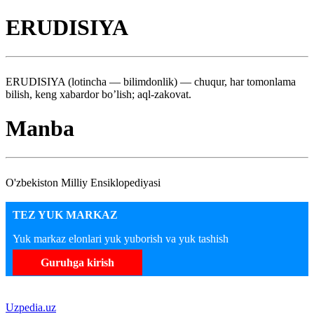
ERUDISIYA
ERUDISIYA (lotincha — bilimdonlik) — chuqur, har tomonlama
bilish, keng xabardor bo’lish; aql-zakovat.
Manba
O'zbekiston Milliy Ensiklopediyasi
TEZ YUK MARKAZ
Yuk markaz elonlari yuk yuborish va yuk tashish
Guruhga kirish
Uzpedia.uz