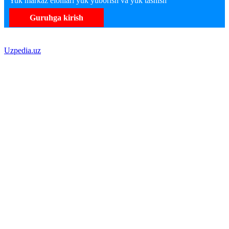
Yuk markaz elonlari yuk yuborish va yuk tashish
Guruhga kirish
Uzpedia.uz