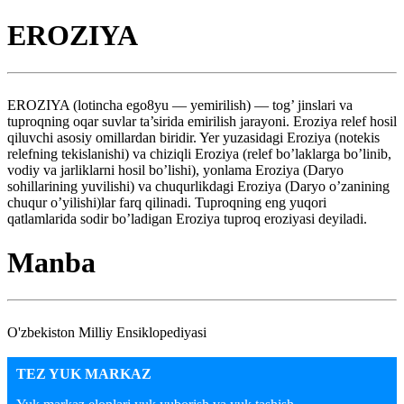
EROZIYA
EROZIYA (lotincha ego8yu — yemirilish) — tog’ jinslari va
tuproqning oqar suvlar ta’sirida emirilish jarayoni. Eroziya relef hosil
qiluvchi asosiy omillardan biridir. Yer yuzasidagi Eroziya (notekis
relefning tekislanishi) va chiziqli Eroziya (relef bo’laklarga bo’linib,
vodiy va jarliklarni hosil bo’lishi), yonlama Eroziya (Daryo
sohillarining yuvilishi) va chuqurlikdagi Eroziya (Daryo o’zanining
chuqur o’yilishi)lar farq qilinadi. Tuproqning eng yuqori
qatlamlarida sodir bo’ladigan Eroziya tuproq eroziyasi deyiladi.
Manba
O'zbekiston Milliy Ensiklopediyasi
TEZ YUK MARKAZ