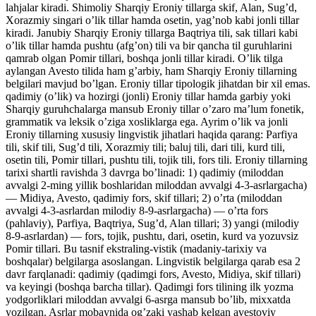
lahjalar kiradi. Shimoliy Sharqiy Eroniy tillarga skif, Alan, Sug’d,
Xorazmiy singari o’lik tillar hamda osetin, yag’nob kabi jonli tillar
kiradi. Janubiy Sharqiy Eroniy tillarga Baqtriya tili, sak tillari kabi
o’lik tillar hamda pushtu (afg’on) tili va bir qancha til guruhlarini
qamrab olgan Pomir tillari, boshqa jonli tillar kiradi. O’lik tilga
aylangan Avesto tilida ham g’arbiy, ham Sharqiy Eroniy tillarning
belgilari mavjud bo’lgan. Eroniy tillar tipologik jihatdan bir xil emas.
qadimiy (o’lik) va hozirgi (jonli) Eroniy tillar hamda garbiy yoki
Sharqiy guruhchalarga mansub Eroniy tillar o’zaro ma’lum fonetik,
grammatik va leksik o’ziga xosliklarga ega. Ayrim o’lik va jonli
Eroniy tillarning xususiy lingvistik jihatlari haqida qarang: Parfiya
tili, skif tili, Sug’d tili, Xorazmiy tili; baluj tili, dari tili, kurd tili,
osetin tili, Pomir tillari, pushtu tili, tojik tili, fors tili. Eroniy tillarning
tarixi shartli ravishda 3 davrga bo’linadi: 1) qadimiy (miloddan
avvalgi 2-ming yillik boshlaridan miloddan avvalgi 4-3-asrlargacha)
— Midiya, Avesto, qadimiy fors, skif tillari; 2) o’rta (miloddan
avvalgi 4-3-asrlardan milodiy 8-9-asrlargacha) — o’rta fors
(pahlaviy), Parfiya, Baqtriya, Sug’d, Alan tillari; 3) yangi (milodiy
8-9-asrlardan) — fors, tojik, pushtu, dari, osetin, kurd va yozuvsiz
Pomir tillari. Bu tasnif ekstraling-vistik (madaniy-tarixiy va
boshqalar) belgilarga asoslangan. Lingvistik belgilarga qarab esa 2
davr farqlanadi: qadimiy (qadimgi fors, Avesto, Midiya, skif tillari)
va keyingi (boshqa barcha tillar). Qadimgi fors tilining ilk yozma
yodgorliklari miloddan avvalgi 6-asrga mansub bo’lib, mixxatda
yozilgan. Asrlar mobaynida og’zaki yashab kelgan avestoviy