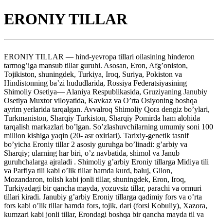
ERONIY TILLAR
ERONIY TILLAR — hind-yevropa tillari oilasining hinderon
tarmog’iga mansub tillar guruhi. Asosan, Eron, Afg’oniston,
Tojikiston, shuningdek, Turkiya, Iroq, Suriya, Pokiston va
Hindistonning ba’zi hududlarida, Rossiya Federatsiyasining
Shimoliy Osetiya— Alaniya Respublikasida, Gruziyaning Janubiy
Osetiya Muxtor viloyatida, Kavkaz va O’rta Osiyoning boshqa
ayrim yerlarida tarqalgan. Avvalroq Shimoliy Qora dengiz bo’ylari,
Turkmaniston, Sharqiy Turkiston, Sharqiy Pomirda ham alohida
tarqalish markazlari bo’lgan. So’zlashuvchilarning umumiy soni 100
million kishiga yaqin (20- asr oxirlari). Tarixiy-genetik tasnif
bo’yicha Eroniy tillar 2 asosiy guruhga bo’linadi: g’arbiy va
Sharqiy; ularning har biri, o’z navbatida, shimol va Janub
guruhchalarga ajraladi . Shimoliy g’arbiy Eroniy tillarga Midiya tili
va Parfiya tili kabi o’lik tillar hamda kurd, baluj, Gilon,
Mozandaron, tolish kabi jonli tillar, shuningdek, Eron, Iroq,
Turkiyadagi bir qancha mayda, yozuvsiz tillar, parachi va ormuri
tillari kiradi. Janubiy g’arbiy Eroniy tillarga qadimiy fors va o’rta
fors kabi o’lik tillar hamda fors, tojik, dari (forsi Kobuliy), Xazora,
kumzari kabi jonli tillar, Erondagi boshqa bir qancha mayda til va