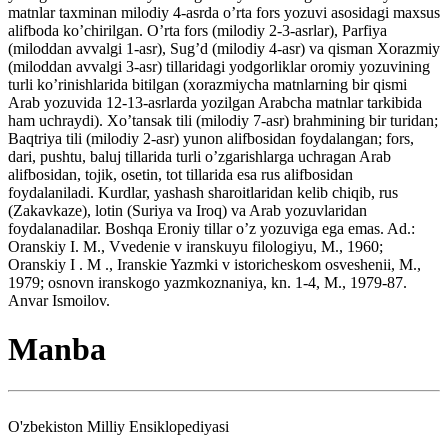
matnlar taxminan milodiy 4-asrda o’rta fors yozuvi asosidagi maxsus
alifboda ko’chirilgan. O’rta fors (milodiy 2-3-asrlar), Parfiya
(miloddan avvalgi 1-asr), Sug’d (milodiy 4-asr) va qisman Xorazmiy
(miloddan avvalgi 3-asr) tillaridagi yodgorliklar oromiy yozuvining
turli ko’rinishlarida bitilgan (xorazmiycha matnlarning bir qismi
Arab yozuvida 12-13-asrlarda yozilgan Arabcha matnlar tarkibida
ham uchraydi). Xo’tansak tili (milodiy 7-asr) brahmining bir turidan;
Baqtriya tili (milodiy 2-asr) yunon alifbosidan foydalangan; fors,
dari, pushtu, baluj tillarida turli o’zgarishlarga uchragan Arab
alifbosidan, tojik, osetin, tot tillarida esa rus alifbosidan
foydalaniladi. Kurdlar, yashash sharoitlaridan kelib chiqib, rus
(Zakavkaze), lotin (Suriya va Iroq) va Arab yozuvlaridan
foydalanadilar. Boshqa Eroniy tillar o’z yozuviga ega emas. Ad.:
Oranskiy I. M., Vvedenie v iranskuyu filologiyu, M., 1960;
Oranskiy I . M ., Iranskie Yazmki v istoricheskom osveshenii, M.,
1979; osnovn iranskogo yazmkoznaniya, kn. 1-4, M., 1979-87.
Anvar Ismoilov.
Manba
O'zbekiston Milliy Ensiklopediyasi