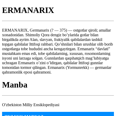
ERMANARIX
ERMANARIX, Germanarix (? — 375) — ostgotlar qiroli; amallar
xonadonidan. Shimoliy Qora dengiz bo’ylarida gotlar bilan
birgalikda ayrim Alan, slavyan, frakiyalik qabilalardan tashkil
topgan qabilalar Ittifoqi rahbari. Qo’shnilari bilan urushlar olib borib
ostgotlarga tobe hududni ancha kengaytirgan. Ermanarix “davlati”
mustahkam emas edi, tobe qabilalarning, xususan, rosomonlarning
isyoni uni larzaga solgan. Gunnlardan qaqshatqich mag’lubiyatga
uchragan Ermanarix o’zini o’ldirgan, qabilalar Ittifoqi gunnlar
tomonidan tormor qilingan. Ermanarix (Yormunrekk) — germanlar
qahramonlik eposi qahramoni.
Manba
O'zbekiston Milliy Ensiklopediyasi