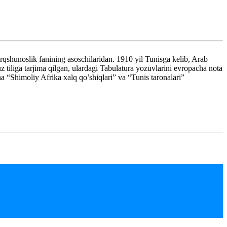
unoslik fanining asoschilaridan. 1910 yil Tunisga kelib, Arab
z tiliga tarjima qilgan, ulardagi Tabulatura yozuvlarini evropacha nota
a “Shimoliy Afrika xalq qo’shiqlari” va “Tunis taronalari”