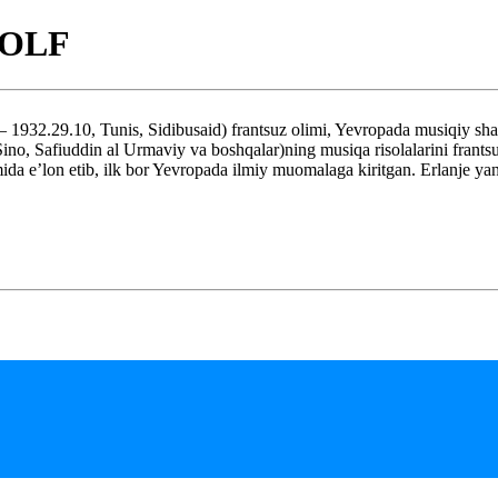
DOLF
9.10, Tunis, Sidibusaid) frantsuz olimi, Yevropada musiqiy sharqsh
Sino, Safiuddin al Urmaviy va boshqalar)ning musiqa risolalarini frantsu
mida e’lon etib, ilk bor Yevropada ilmiy muomalaga kiritgan. Erlanje yan