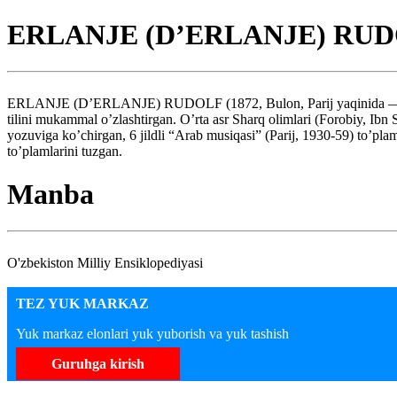
ERLANJE (D’ERLANJE) RU
ERLANJE (D’ERLANJE) RUDOLF (1872, Bulon, Parij yaqinida — 1932.2
tilini mukammal o’zlashtirgan. O’rta asr Sharq olimlari (Forobiy, Ibn 
yozuviga ko’chirgan, 6 jildli “Arab musiqasi” (Parij, 1930-59) to’pla
to’plamlarini tuzgan.
Manba
O'zbekiston Milliy Ensiklopediyasi
TEZ YUK MARKAZ
Yuk markaz elonlari yuk yuborish va yuk tashish
Guruhga kirish