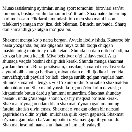
Mutaxassislarning ayrimlari uning sport tomonini, birovlari san’at
tomonini, boshqalari ilm tomonini bo‘rttiradi. Shaxmatda bularning
bari mujassam. Fikrlarni umumlashtirib men shaxmatni inson
tafakkuri yaratgan mo‘‘jiza, deb bilaman. Birinchi navbatda, Sharq
donishmandligi yaratgan mo‘‘jiza bu.
Shaxmat menga ko‘p narsa bergan. Avvalo ijodiy ishda. Kattaroq bir
narsa yozganda, tarjima qilganda miya xuddi toqqa chiqqan
mashinaning motoriday qizib ketadi. Shunda na dam olib bo‘ladi, na
ko‘zga bir uyqu keladi. Miya beixtiyor o‘zi ishlayveradi. Ana
shunaqa vaqtda boshni chalg‘itish kerak. Shunda menga shaxmat
yordam berardi. Biror pozitsiyani, masalan, shaxmat masalasi yoki
etyudni olib shunga berilsam, miyam dam oladi. Ijodkor hayotida
muvaffaqiyatli paytlari bo‘ladi, chetga surilib qolgan vaqtlari ham.
Shunda shaxmat – tengsiz «daf’i xumor»dir. Shu sabab shaxmatdan
minnatdorman. Shaxmatni yaxshi ko‘rgan o‘rtoqlarim davrasiga
kirganimda butun dardu g‘amimni unutardim. Shaxmat shunday
narsaki, unda g‘alabaga ishonch, qat’iy maqsad bo‘lishi kerak.
Shaxmat o‘ynagan odam bilan shaxmat o‘ynamagan odamning
farqini ajratish qiyin emas. Shaxmat o‘ynagan odam bir narsani
gapirishdan oldin o‘ylab, mulohaza qilib keyin gapiradi. Shaxmat
o‘ynamagan odam ba’zan oqibatini o‘ylamay gapirib yuboradi.
Shaxmat insonni mana shu jihatdan ham tarbiyalaydi.