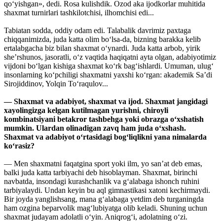
qo‘yishgan», dedi. Rosa kulishdik. Ozod aka ijodkorlar muhitida
shaxmat turnirlari tashkilotchisi, ilhomchisi edi...
Tabiatan sodda, oddiy odam edi. Talabalik davrimiz paxtaga
chiqqanimizda, juda katta olim bo‘lsa-da, bizning barakka kelib
ertalabgacha biz bilan shaxmat o‘ynardi. Juda katta arbob, yirik
she’rshunos, jasoratli, o‘z vaqtida haqiqatni ayta olgan, adabiyotimiz
vijdoni bo‘lgan kishiga shaxmat ko‘rk bag‘ishlardi. Umuman, ulug‘
insonlarning ko‘pchiligi shaxmatni yaxshi ko‘rgan: akademik Sa’di
Sirojiddinov, Yolqin To‘raqulov...
— Shaxmat va adabiyot, shaxmat va ijod. Shaxmat jangidagi
xayolingizga kelgan kutilmagan yurishni, chiroyli
kombinatsiyani betakror tashbehga yoki obrazga o‘xshatish
mumkin. Ulardan olinadigan zavq ham juda o‘xshash.
Shaxmat va adabiyot o‘rtasidagi bog‘liqlikni yana nimalarda
ko‘rasiz?
— Men shaxmatni faqatgina sport yoki ilm, yo san’at deb emas,
balki juda katta tarbiyachi deb hisoblayman. Shaxmat, birinchi
navbatda, insondagi kurashchanlik va g‘alabaga ishonch ruhini
tarbiyalaydi. Undan keyin bu aql gimnastikasi xatoni kechirmaydi.
Bir joyda yanglishsang, mana g‘alabaga yetdim deb turganingda
ham ozgina beparvolik mag‘lubiyatga olib keladi. Shuning uchun
shaxmat judayam adolatli o‘yin. Aniqrog‘i, adolatning o‘zi.