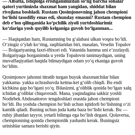
— Albatta, Istiqlolga erishganimizdan so‘ng barcha sohalar
qatori yurtimizda shaxmat ham yangidan, shiddat bilan
rivojlana boshladi. Rustam Qosimjonovning jahon chempioni
bo‘lishi tasodifiy emas edi, shunday emasmi? Rustam chempion
deb e’lon qilinganida ko‘pchilik ziyoli yurtdoshlarimiz
ko‘zlariga yosh quyilib kelganiga guvoh bo‘lganman...
— Haqiqatdan ham, Rustamning bu g‘alabasi ulkan voqea bo‘ldi.
O‘zingiz o‘ylab ko‘ring, raqiblaridan biri, masalan, Veselin Topalov
— Bolgariyaning faxri-iftixori edi. Vatanida hamma uni e’zozlaydi.
Bolgariyaga borganimda u yerda Topalovni tanimaydigan, uning
muvaffaqiyatlari haqida bilmaydigan odam yo‘q ekaniga guvoh
bo‘ldim.
Qosimjonov jahonni titratib turgan buyuk shaxmatchilar bilan
yakkama- yakka uchrashuvda ketma-ket g‘olib chiqdi. Bu endi
kichkina gap bo‘lgani yo‘q. Bilasizmi, g‘oliblik qonida bo‘lgan xalq
ichidan g‘oliblar chiqaveradi. Mana, yaqindagina sakkiz yoshli
Nodirbek Abdusattorov tengdoshlari orasida jahon chempioni
bo‘ldi. Bu yoshda chempion bo‘lish uchun iqtidorli bo‘lishning o‘zi
kamlik qiladi. Buning uchun juda katta baza bo‘lishi kerak. Bu —
ruhiy jihatdan tayyor, yetarli bilimga ega bo‘lish degani. Qolaversa,
chempionning qonida chempionlik yashashi kerak. Buningsiz
urinishlar samara berishi qiyin.