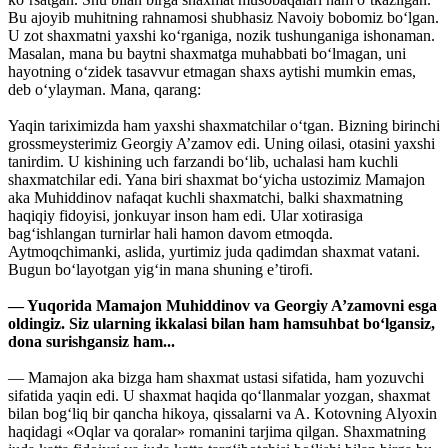
Bu ajoyib muhitning rahnamosi shubhasiz Navoiy bobomiz bo‘lgan.
U zot shaxmatni yaxshi ko‘rganiga, nozik tushunganiga ishonaman.
Masalan, mana bu baytni shaxmatga muhabbati bo‘lmagan, uni
hayotning o‘zidek tasavvur etmagan shaxs aytishi mumkin emas,
deb o‘ylayman. Mana, qarang:
Yaqin tariximizda ham yaxshi shaxmatchilar o‘tgan. Bizning birinchi
grossmeysterimiz Georgiy A’zamov edi. Uning oilasi, otasini yaxshi
tanirdim. U kishining uch farzandi bo‘lib, uchalasi ham kuchli
shaxmatchilar edi. Yana biri shaxmat bo‘yicha ustozimiz Mamajon
aka Muhiddinov nafaqat kuchli shaxmatchi, balki shaxmatning
haqiqiy fidoyisi, jonkuyar inson ham edi. Ular xotirasiga
bag‘ishlangan turnirlar hali hamon davom etmoqda.
Aytmoqchimanki, aslida, yurtimiz juda qadimdan shaxmat vatani.
Bugun bo‘layotgan yig‘in mana shuning e’tirofi.
— Yuqorida Mamajon Muhiddinov va Georgiy A’zamovni esga
oldingiz. Siz ularning ikkalasi bilan ham hamsuhbat bo‘lgansiz,
dona surishgansiz ham...
— Mamajon aka bizga ham shaxmat ustasi sifatida, ham yozuvchi
sifatida yaqin edi. U shaxmat haqida qo‘llanmalar yozgan, shaxmat
bilan bog‘liq bir qancha hikoya, qissalarni va A. Kotovning Alyoxin
haqidagi «Oqlar va qoralar» romanini tarjima qilgan. Shaxmatning