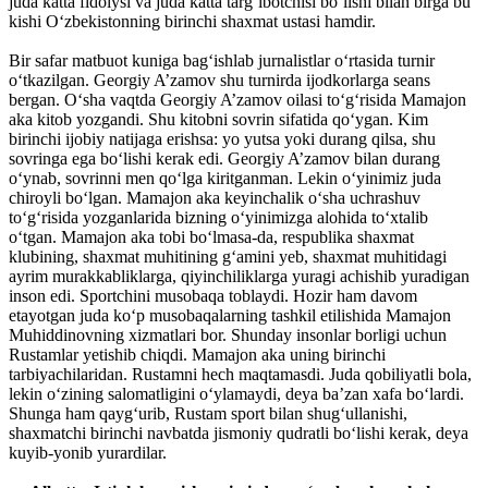
juda katta fidoiysi va juda katta targ‘ibotchisi bo‘lishi bilan birga bu
kishi O‘zbekistonning birinchi shaxmat ustasi hamdir.
Bir safar matbuot kuniga bag‘ishlab jurnalistlar o‘rtasida turnir
o‘tkazilgan. Georgiy A’zamov shu turnirda ijodkorlarga seans
bergan. O‘sha vaqtda Georgiy A’zamov oilasi to‘g‘risida Mamajon
aka kitob yozgandi. Shu kitobni sovrin sifatida qo‘ygan. Kim
birinchi ijobiy natijaga erishsa: yo yutsa yoki durang qilsa, shu
sovringa ega bo‘lishi kerak edi. Georgiy A’zamov bilan durang
o‘ynab, sovrinni men qo‘lga kiritganman. Lekin o‘yinimiz juda
chiroyli bo‘lgan. Mamajon aka keyinchalik o‘sha uchrashuv
to‘g‘risida yozganlarida bizning o‘yinimizga alohida to‘xtalib
o‘tgan. Mamajon aka tobi bo‘lmasa-da, respublika shaxmat
klubining, shaxmat muhitining g‘amini yeb, shaxmat muhitidagi
ayrim murakkabliklarga, qiyinchiliklarga yuragi achishib yuradigan
inson edi. Sportchini musobaqa toblaydi. Hozir ham davom
etayotgan juda ko‘p musobaqalarning tashkil etilishida Mamajon
Muhiddinovning xizmatlari bor. Shunday insonlar borligi uchun
Rustamlar yetishib chiqdi. Mamajon aka uning birinchi
tarbiyachilaridan. Rustamni hech maqtamasdi. Juda qobiliyatli bola,
lekin o‘zining salomatligini o‘ylamaydi, deya ba’zan xafa bo‘lardi.
Shunga ham qayg‘urib, Rustam sport bilan shug‘ullanishi,
shaxmatchi birinchi navbatda jismoniy qudratli bo‘lishi kerak, deya
kuyib-yonib yurardilar.