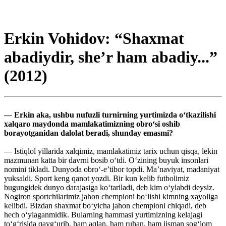
Erkin Vohidov: “Shaxmat
abadiydir, she’r ham abadiy...”
(2012)
— Erkin aka, ushbu nufuzli turnirning yurtimizda o‘tkazilishi
xalqaro maydonda mamlakatimizning obro‘si oshib
borayotganidan dalolat beradi, shunday emasmi?
— Istiqlol yillarida xalqimiz, mamlakatimiz tarix uchun qisqa, lekin
mazmunan katta bir davrni bosib o‘tdi. O‘zining buyuk insonlari
nomini tikladi. Dunyoda obro‘-e’tibor topdi. Ma’naviyat, madaniyat
yuksaldi. Sport keng qanot yozdi. Bir kun kelib futbolimiz
bugungidek dunyo darajasiga ko‘tariladi, deb kim o‘ylabdi deysiz.
Nogiron sportchilarimiz jahon chempioni bo‘lishi kimning xayoliga
kelibdi. Bizdan shaxmat bo‘yicha jahon chempioni chiqadi, deb
hech o‘ylaganmidik. Bularning hammasi yurtimizning kelajagi
to‘g‘risida qayg‘urib, ham aqlan, ham ruhan, ham jisman sog‘lom