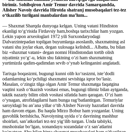
birimiz. Sohibqiron Amir Temur davrida Samarqandda,
Alisher Navoiy davrida Hirotda shatranj musobaqalari tez-tez
o‘tkazilib turilgani manbalardan ma’lum...
— Shaxmat Sharqda dunyoga kelgan. Uning vatani Hindiston
ekanligi to‘g‘risida Firdavsiy ham,boshqa tarixchilar ham yozgan.
Lekin yapon arxeologlari 1972 yili Surxondaryodagi
Dalvarzintepadan topilgan buyumlarga asoslanib, shaxmatning asl
vatani shu joylar ekan, degan xulosaga kelishdi... Albatta, bu bilan
biz «shaxmat vatani» degan nomni Hindistondan tortib olish
niyatimiz yo‘g‘-u, lekin shu faktning o‘zi ham shaxmatning
yurtimizda qadim-qadimdan sevib o‘ynab kelinganini anglatadi.
Tarixga boqasizmi, bugungi kunni olib ko‘rasizmi, iste’dodli
odamlarning ko‘pchiligi shaxmatni sevishiga iqror bo‘lasiz.
Masalan, o‘zingiz tilga olgan Amir Temur shaxmatga faqatgina
vaqtini xush o‘tkazish vositasi emas, bugungi tilimiz bilan aytganda,
taktik nazariy bilim olish vositasi sifatida ham qaragan. O‘zi ham
o‘ynagan, atrofidagilarni ham bunga rag‘batlantirgan. Temuriylar
saroyidagi bu an’ana yillar o‘tib Alisher Navoiy hazratlari davrida
ham davom etgan. Bu haqda Mirzo Bobur ham yozganlar. Uning
guvohlik berishicha, Navoiyning uyida o‘z davrining mashhur
shoirlari, san’atkorlari tez-tez yig‘ilib turgan. Unda tabiiyki,
mushoiralar bo‘lgan, xonandayu sozandalar o‘z san’atlarini
ko‘rsatgan. Shu bilan birga shaxmat musobaqalari ham o‘tkazilgan.