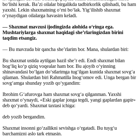
bo‘lishi kerak. Ba’zi oilalar birgalikda tadbirkorlik qilishadi, bu ham
yaxshi. Lekin shaxmatning o‘rni bo‘lak. Yig‘ilishib shaxmat
o‘ynaydigan oilalarga havasim keladi.
— Shaxmat mavzusi ijodingizda alohida o‘ringa ega.
Mushtariylarga shaxmat haqidagi she’rlaringizdan birini
taqdim etsangiz.
— Bu mavzuda bir qancha she’rlarim bor. Mana, shulardan biri:
Bu shaxmat ustida aytilgan hazil she’r edi. Endi shaxmat bilan
bog‘liq ko‘p qiziq voqealar ham bor. Bu ajoyib o‘yinning
shinavandasi bo‘lgan do‘stlarimga tug‘ilgan kunida shaxmat sovg‘a
qilaman. Shulardan biri Rahmatilla Inog‘omov edi. Unga bergan bir
sovg‘amga shunday yozib qo‘ygandim:
Ibrohim G‘afurovga ham shaxmat sovg‘a qilganman. Yaxshi
shaxmat o‘ynaydi, «Eski gaplar jonga tegdi, yangi gaplardan gapir»
deb qo‘yardi. Shaxmat taxtasi ichiga:
deb yozib bergandim.
Shaxmat insonni go‘zallikni sevishga o‘rgatadi. Bu tuyg‘u
barchamizni aslo tark etmasin.