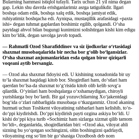
Bularning hammasi istiqlol tufayli. Tarix uchun 21 yil nima degan
gap. Lekin shu davrda erishganlarimiz asrga tatigulikdir. Ilgari
boshqa odam edik, boshqa xalq edik, boshqa jamiyat edik,
ruhiyatimiz boshqacha edi. Ayniqsa, mustaqillik arafasidagi «paxta
ishi» degan tuhmat gaplardan boshimiz egilib, qolgandi. O‘sha
paytdagi ahvol bilan bugungi kunimizni solishtirgan kishi kim edigu
kim bo‘ldik, degan savolga javob topadi.
— Rahmatli Ozod Sharafiddinov va siz ijodkorlar o‘rtasidagi
shaxmat musobaqalarida bir necha bor g‘olib bo‘lgansizlar.
O‘sha shaxmat anjumanlaridan esda qolgan biror qiziqarli
voqeani aytib bersangiz.
— Ozod aka shaxmat fidoyisi edi. U kishining xonadonida bir uy
to‘la shaxmat haqidagi kitob bor. Shogirdlari ham, do‘stlari ham
qaerdan bo‘lsa-da shaxmat to‘g‘risida kitob olib kelib sovg‘a
qilardik. O‘yinlari ham boshqalarga o‘xshamaydigan, chiroyli
yurishlarga boy bo‘lardi. Bir gal yozuvchilarning Xo‘jakentdagi
bog‘ida o‘zlari rahbarligida musobaqa o‘tkazganmiz. Ozod akaning
hurmati uchun Toshkent viloyatining rahbarlari ham kelishib, to‘n-
do‘ppi kiydirishdi. Do‘ppi kiydirish payti ozgina askiya bo‘ldi. U
kishi do‘ppi kiya turib «Sochimiz ham sizlarga xizmat qilib tamom
bo‘ldi», deganlarida, shogirdlaridan biri: «Ozod aka, viloyat ahli
sizning bu yo‘qotgan sochingizni, oltin boshingizni qadrlaydi,
viloyatning eng so‘lim bir go‘shasiga Ozodbosh deb nom