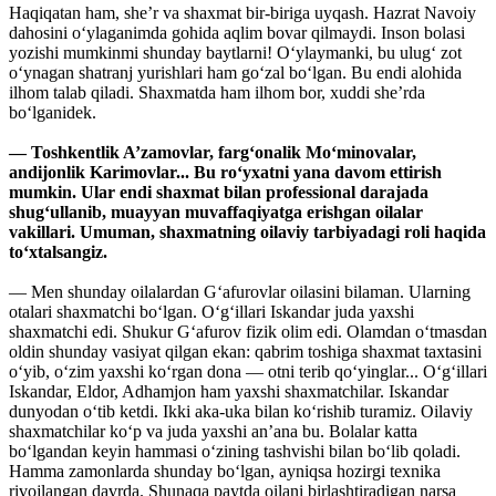
Haqiqatan ham, she’r va shaxmat bir-biriga uyqash. Hazrat Navoiy
dahosini o‘ylaganimda gohida aqlim bovar qilmaydi. Inson bolasi
yozishi mumkinmi shunday baytlarni! O‘ylaymanki, bu ulug‘ zot
o‘ynagan shatranj yurishlari ham go‘zal bo‘lgan. Bu endi alohida
ilhom talab qiladi. Shaxmatda ham ilhom bor, xuddi she’rda
bo‘lganidek.
— Toshkentlik A’zamovlar, farg‘onalik Mo‘minovalar,
andijonlik Karimovlar... Bu ro‘yxatni yana davom ettirish
mumkin. Ular endi shaxmat bilan professional darajada
shug‘ullanib, muayyan muvaffaqiyatga erishgan oilalar
vakillari. Umuman, shaxmatning oilaviy tarbiyadagi roli haqida
to‘xtalsangiz.
— Men shunday oilalardan G‘afurovlar oilasini bilaman. Ularning
otalari shaxmatchi bo‘lgan. O‘g‘illari Iskandar juda yaxshi
shaxmatchi edi. Shukur G‘afurov fizik olim edi. Olamdan o‘tmasdan
oldin shunday vasiyat qilgan ekan: qabrim toshiga shaxmat taxtasini
o‘yib, o‘zim yaxshi ko‘rgan dona — otni terib qo‘yinglar... O‘g‘illari
Iskandar, Eldor, Adhamjon ham yaxshi shaxmatchilar. Iskandar
dunyodan o‘tib ketdi. Ikki aka-uka bilan ko‘rishib turamiz. Oilaviy
shaxmatchilar ko‘p va juda yaxshi an’ana bu. Bolalar katta
bo‘lgandan keyin hammasi o‘zining tashvishi bilan bo‘lib qoladi.
Hamma zamonlarda shunday bo‘lgan, ayniqsa hozirgi texnika
rivojlangan davrda. Shunaqa paytda oilani birlashtiradigan narsa