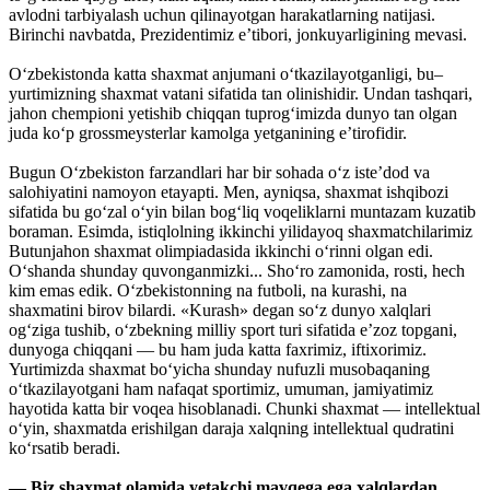
avlodni tarbiyalash uchun qilinayotgan harakatlarning natijasi.
Birinchi navbatda, Prezidentimiz e’tibori, jonkuyarligining mevasi.
O‘zbekistonda katta shaxmat anjumani o‘tkazilayotganligi, bu–
yurtimizning shaxmat vatani sifatida tan olinishidir. Undan tashqari,
jahon chempioni yetishib chiqqan tuprog‘imizda dunyo tan olgan
juda ko‘p grossmeysterlar kamolga yetganining e’tirofidir.
Bugun O‘zbekiston farzandlari har bir sohada o‘z iste’dod va
salohiyatini namoyon etayapti. Men, ayniqsa, shaxmat ishqibozi
sifatida bu go‘zal o‘yin bilan bog‘liq voqeliklarni muntazam kuzatib
boraman. Esimda, istiqlolning ikkinchi yilidayoq shaxmatchilarimiz
Butunjahon shaxmat olimpiadasida ikkinchi o‘rinni olgan edi.
O‘shanda shunday quvonganmizki... Sho‘ro zamonida, rosti, hech
kim emas edik. O‘zbekistonning na futboli, na kurashi, na
shaxmatini birov bilardi. «Kurash» degan so‘z dunyo xalqlari
og‘ziga tushib, o‘zbekning milliy sport turi sifatida e’zoz topgani,
dunyoga chiqqani — bu ham juda katta faxrimiz, iftixorimiz.
Yurtimizda shaxmat bo‘yicha shunday nufuzli musobaqaning
o‘tkazilayotgani ham nafaqat sportimiz, umuman, jamiyatimiz
hayotida katta bir voqea hisoblanadi. Chunki shaxmat — intellektual
o‘yin, shaxmatda erishilgan daraja xalqning intellektual qudratini
ko‘rsatib beradi.
— Biz shaxmat olamida yetakchi mavqega ega xalqlardan