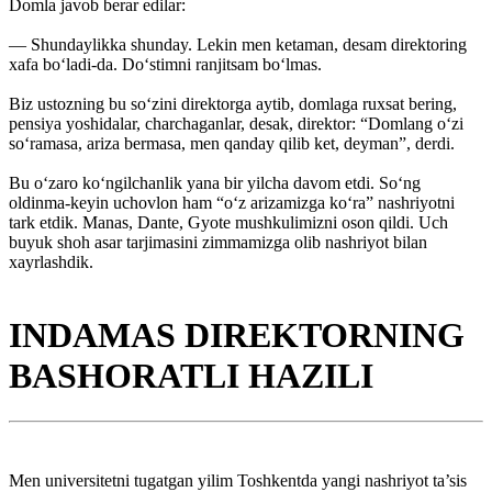
Domla javob berar edilar:
— Shundaylikka shunday. Lekin men ketaman, desam direktoring
xafa bo‘ladi-da. Do‘stimni ranjitsam bo‘lmas.
Biz ustozning bu so‘zini direktorga aytib, domlaga ruxsat bering,
pensiya yoshidalar, charchaganlar, desak, direktor: “Domlang o‘zi
so‘ramasa, ariza bermasa, men qanday qilib ket, deyman”, derdi.
Bu o‘zaro ko‘ngilchanlik yana bir yilcha davom etdi. So‘ng
oldinma-keyin uchovlon ham “o‘z arizamizga ko‘ra” nashriyotni
tark etdik. Manas, Dante, Gyote mushkulimizni oson qildi. Uch
buyuk shoh asar tarjimasini zimmamizga olib nashriyot bilan
xayrlashdik.
INDAMAS DIREKTORNING
BASHORATLI HAZILI
Men universitetni tugatgan yilim Toshkentda yangi nashriyot ta’sis