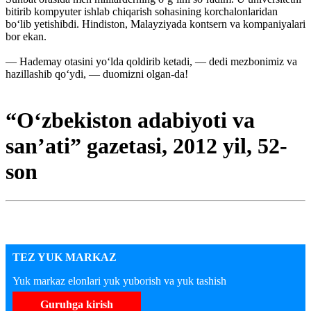
bitirib kompyuter ishlab chiqarish sohasining korchalonlaridan
bo‘lib yetishibdi. Hindiston, Malayziyada kontsern va kompaniyalari
bor ekan.
— Hademay otasini yo‘lda qoldirib ketadi, — dedi mezbonimiz va
hazillashib qo‘ydi, — duomizni olgan-da!
“O‘zbekiston adabiyoti va
san’ati” gazetasi, 2012 yil, 52-
son
TEZ YUK MARKAZ
Yuk markaz elonlari yuk yuborish va yuk tashish
Guruhga kirish