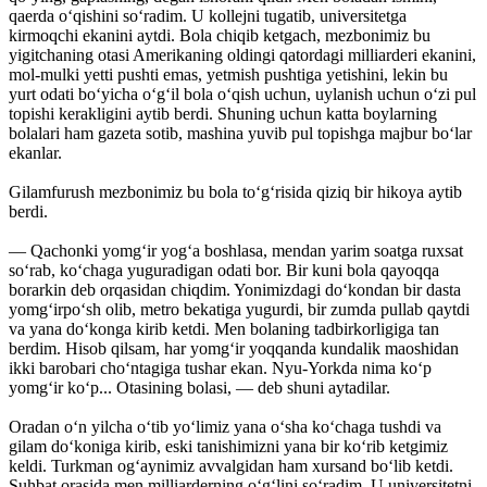
qaerda o‘qishini so‘radim. U kollejni tugatib, universitetga
kirmoqchi ekanini aytdi. Bola chiqib ketgach, mezbonimiz bu
yigitchaning otasi Amerikaning oldingi qatordagi milliarderi ekanini,
mol-mulki yetti pushti emas, yetmish pushtiga yetishini, lekin bu
yurt odati bo‘yicha o‘g‘il bola o‘qish uchun, uylanish uchun o‘zi pul
topishi kerakligini aytib berdi. Shuning uchun katta boylarning
bolalari ham gazeta sotib, mashina yuvib pul topishga majbur bo‘lar
ekanlar.
Gilamfurush mezbonimiz bu bola to‘g‘risida qiziq bir hikoya aytib
berdi.
— Qachonki yomg‘ir yog‘a boshlasa, mendan yarim soatga ruxsat
so‘rab, ko‘chaga yuguradigan odati bor. Bir kuni bola qayoqqa
borarkin deb orqasidan chiqdim. Yonimizdagi do‘kondan bir dasta
yomg‘irpo‘sh olib, metro bekatiga yugurdi, bir zumda pullab qaytdi
va yana do‘konga kirib ketdi. Men bolaning tadbirkorligiga tan
berdim. Hisob qilsam, har yomg‘ir yoqqanda kundalik maoshidan
ikki barobari cho‘ntagiga tushar ekan. Nyu-Yorkda nima ko‘p
yomg‘ir ko‘p... Otasining bolasi, — deb shuni aytadilar.
Oradan o‘n yilcha o‘tib yo‘limiz yana o‘sha ko‘chaga tushdi va
gilam do‘koniga kirib, eski tanishimizni yana bir ko‘rib ketgimiz
keldi. Turkman og‘aynimiz avvalgidan ham xursand bo‘lib ketdi.
Suhbat orasida men milliarderning o‘g‘lini so‘radim. U universitetni