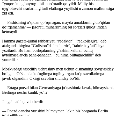
“yuqori”ning buyrug‘i bilan to‘xtatib qo‘yildi. Milliy his
uyg‘otuvchi asarlarning turli elatlarga yoyilishi u zamon mafkurasiga
zid edi.
— Fashistning o‘qidan qo‘rqmagan, mayda amaldorning do‘qidan
qo‘rqamanmi? — jasoratli muharrirning bu so‘zlari qulog‘imdan
ketmaydi
Hamma gazeta-jurnal rahbariyati “redaktor”, “redkollegiya” deb
atalganda birgina “Guliston”da“muharrir”, “tahrir hay’ati”deya
yozilardi. Bu ham boshqalarning g‘ashini keltirar, ochiq
aytolmasalar-da pana-panadan, “bu nima oliftagarchilik” deb
yurardilar.
Moskvadagi tasodifiy uchrashuv men uchun qismatning sovg‘asiday
bo‘lgan. O‘shanda ko‘nglimga tugib yurgan ko‘p savollarimga
javob olgandim. Oxirgi savolim shunday bo‘ldi:
— Ertaga poezd bilan Germaniyaga jo‘nashimiz kerak, bilmaysizmi,
Berlinga necha kunlik yo‘l?
Jangchi adib javob berdi:
— Poezd qancha yurishini bilmayman, lekin biz borganda Berlin
to‘rt yillik yo‘l edi...