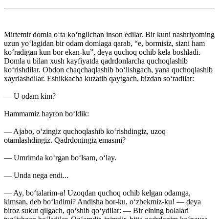
Mirtemir domla o‘ta ko‘ngilchan inson edilar. Bir kuni nashriyotning
uzun yo‘lagidan bir odam domlaga qarab, “e, bormisiz, sizni ham
ko‘radigan kun bor ekan-ku”, deya quchoq ochib kela boshladi.
Domla u bilan xush kayfiyatda qadrdonlarcha quchoqlashib
ko‘rishdilar. Obdon chaqchaqlashib bo‘lishgach, yana quchoqlashib
xayrlashdilar. Eshikkacha kuzatib qaytgach, bizdan so‘radilar:
— U odam kim?
Hammamiz hayron bo‘ldik:
— Ajabo, o‘zingiz quchoqlashib ko‘rishdingiz, uzoq
otamlashdingiz. Qadrdoningiz emasmi?
— Umrimda ko‘rgan bo‘lsam, o‘lay.
— Unda nega endi...
— Ay, bo‘talarim-a! Uzoqdan quchoq ochib kelgan odamga,
kimsan, deb bo‘ladimi? Andisha bor-ku, o‘zbekmiz-ku! — deya
biroz sukut qilgach, qo‘shib qo‘ydilar: — Bir elning bolalari