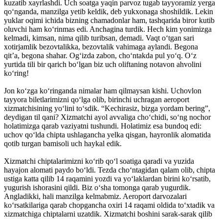
kuzatib xayrlashdi. Uch soatga yaqin parvoz tugab tayyoramiz yerga
qo‘nganda, manzilga yetib keldik, deb yukxonaga shoshildik. Lekin
yuklar oqimi ichida bizning chamadonlar ham, tashqarida biror kutib
oluvchi ham ko‘rinmas edi. Anchagina turdik. Hech kim yonimizga
kelmadi, kimsan, nima qilib turibsan, demadi. Vaqt o‘tgan sari
xotirjamlik bezovtalikka, bezovtalik vahimaga aylandi. Begona
qit’a, begona shahar. Og‘izda zabon, cho‘ntakda pul yo‘q. O‘z
yurtida tili bir qarich bo‘lgan biz uch oliftaning notavon ahvolini
ko‘ring!
Jon ko‘zga ko‘ringanda nimalar ham qilmaysan kishi. Uchovlon
tayyora biletlarimizni qo‘lga olib, birinchi uchragan aeroport
xizmatchisining yo‘lini to‘sdik. “Kechirasiz, bizga yordam bering”,
deydigan til qani? Xizmatchi ayol avvaliga cho‘chidi, so‘ng nochor
holatimizga qarab vaziyatni tushundi. Holatimiz esa bundoq edi:
uchov qo‘lda chipta ushlagancha yelka qisgan, hayronlik alomatida
qotib turgan bamisoli uch haykal edik.
Xizmatchi chiptalarimizni ko‘rib qo‘l soatiga qaradi va yuzida
hayajon alomati paydo bo‘ldi. Tezda cho‘ntagidan qalam olib, chipta
ustiga katta qilib 14 raqamini yozdi va yo‘laklardan birini ko‘rsatib,
yugurish ishorasini qildi. Biz o‘sha tomonga qarab yugurdik.
Angladikki, hali manzilga kelmabmiz. Aeroport darvozalari
ko‘rsatkilariga qarab chopgancha oxiri 14 raqami oldida to‘xtadik va
xizmatchiga chiptalarni uzatdik. Xizmatchi boshini sarak-sarak qilib