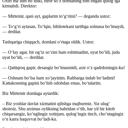
Oxiri ma’lum bo‘ldiki, biror so‘z domlaning tom bitgan qulog‘iga
kirmabdi. Direktor:
— Mirtemir, qani ayt, gaplarim to‘g‘rimi? — deganda ustoz:
— To‘g‘ri aytasan, To‘lqin, bibliotekani tartibga solmasa bo‘lmaydi,
— dedilar.
Tashqariga chiqqach, domlani o‘rtaga oldik. Ustoz:
— O‘lay agar, bir og‘iz so‘zini ham eshitmadim, uyat bo‘ldi, juda
uyat bo‘ldi, — derdilar.
— Qattiqroq gapir, desangiz bo‘lmasmidi, axir o‘z qadrdoningiz-ku!
— Oshnam bo‘lsa ham xo‘jayinim. Rahbarga indab bo‘ladimi!
Kattakonning gapini bo‘lish odobdan emas, bo‘talarim.
Biz Mirtemir domlaga aytardik:
– Biz yoshlar davlat xizmatini qilishga majburmiz. Siz ulug‘
shoirsiz. Shu arzimas oylikning bahridan o‘tib, har yil bir kitob
chiqarsangiz, ko‘nglingiz xotirjam, qulog‘ingiz tinch, cho‘ntagingiz
o‘n karra baquvvat ­bo‘ladi-ku.