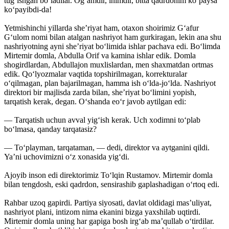
tug‘ishgan bo‘ladilar. Og‘amdir, inimdir, bitta qadrdonim ko‘paysa
ko‘payibdi-da!
Yetmishinchi yillarda she’riyat ham, otaxon shoirimiz G‘afur
G‘ulom nomi bilan atalgan nashriyot ham gurkiragan, lekin ana shu
nashriyotning ayni she’riyat bo‘limida ishlar pachava edi. Bo‘limda
Mirtemir domla, Abdulla Orif va kamina ishlar edik. Domla
shogirdlardan, Abdullajon muxlislardan, men shaxmatdan ortmas
edik. Qo‘lyozmalar vaqtida topshirilmagan, korrekturalar
o‘qilmagan, plan bajarilmagan, hamma ish o‘lda-jo‘lda. Nashriyot
direktori bir majlisda ­zarda bilan, she’riyat bo‘limini yopish,
tarqatish kerak, degan. O‘shanda eo‘r javob aytilgan edi:
— Tarqatish uchun avval yig‘ish kerak. Uch xodimni to‘plab
bo‘lmasa, qanday tarqatasiz?
— To‘playman, tarqataman, — dedi, direktor va aytganini qildi.
Ya’ni uchovimizni o‘z xonasida yig‘di.
Ajoyib inson edi direktorimiz To‘lqin Rustamov. Mirtemir domla
bilan tengdosh, eski qadrdon, sensirashib gaplashadigan o‘rtoq edi.
Rahbar uzoq gapirdi. Partiya siyosati, davlat oldidagi mas’uliyat,
nashriyot plani, intizom nima ekanini bizga yaxshilab uqtirdi.
Mirtemir domla uning har gapiga bosh irg‘ab ma’qullab o‘tirdilar.