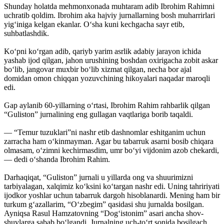
Shunday holatda mehmonxonada muhtaram adib Ibrohim Rahimni
uchratib qoldim. Ibrohim aka hajviy jurnallarning bosh muharrirlari
yig‘iniga kelgan ekanlar. O‘sha kuni kechgacha sayr etib,
suhbatlashdik.
Ko‘pni ko‘rgan adib, qariyb yarim asrlik adabiy jarayon ichida
yashab ijod qilgan, jahon urushining boshdan oxirigacha zobit askar
bo‘lib, jangovar muxbir bo‘lib xizmat qilgan, necha bor ajal
domidan omon chiqqan yozuvchining hikoyalari naqadar maroqli
edi.
Gap aylanib 60-yillarning o‘rtasi, Ibrohim Rahim rahbarlik qilgan
“Guliston” jurnalining eng gullagan vaqtlariga borib taqaldi.
— “Temur tuzuklari”ni nashr etib dashnomlar eshitganim uchun
zarracha ham o‘kinmayman. Agar bu tabarruk asarni bosib chiqara
olmasam, o‘zimni kechirmasdim, umr bo‘yi vijdonim azob chekardi,
— dedi o‘shanda Ibrohim Rahim.
Darhaqiqat, “Guliston” jurnali u yillarda ong va shuurimizni
tarbiyalagan, xalqimiz ko‘ksini ko‘targan nashr edi. Uning tahririyati
ijodkor yoshlar uchun tabarruk dargoh hisoblanardi. Mening ham bir
turkum g‘azallarim, “O‘zbegim” qasidasi shu jurnalda bosilgan.
Ayniqsa Rasul Hamzatovning “Dog‘istonim” asari ancha shov-
shuvlarga sabab bo‘lgandi. Jurnalning uch-to‘rt sonida bosilgach,