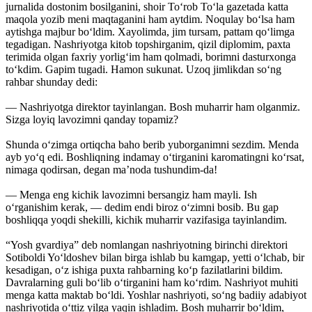
jurnalida dostonim bosilganini, shoir To‘rob To‘la gazetada katta
maqola yozib meni maqtaganini ham aytdim. Noqulay bo‘lsa ham
aytishga majbur bo‘ldim. Xayolimda, jim tursam, pattam qo‘limga
tegadigan. ­Nashriyotga kitob topshirganim, qizil diplomim, paxta
terimida olgan faxriy yorlig‘im ham qolmadi, borimni dasturxonga
to‘kdim. Gapim tugadi. Hamon sukunat. Uzoq jimlikdan so‘ng
rahbar shunday dedi:
— Nashriyotga direktor tayinlangan. Bosh muharrir ham olganmiz.
Sizga loyiq lavozimni qanday topamiz?
Shunda o‘zimga ortiqcha baho berib yuborganimni sezdim. Menda
ayb yo‘q edi. Boshliqning indamay o‘tirganini karomatingni ko‘rsat,
nimaga qodirsan, degan ma’noda tushundim-da!
— Menga eng kichik lavozimni bersangiz ham mayli. Ish
o‘rganishim kerak, — dedim endi biroz o‘zimni bosib. Bu gap
boshliqqa yoqdi shekilli, kichik muharrir vazifasiga tayinlandim.
“Yosh gvardiya” deb nomlangan nashriyotning birinchi direktori
Sotiboldi Yo‘ldoshev bilan birga ishlab bu kamgap, yetti o‘lchab, bir
kesadigan, o‘z ishiga puxta rahbarning ko‘p fazilatlarini bildim.
Davralarning guli bo‘lib o‘tirganini ham ko‘rdim. Nashriyot muhiti
menga katta maktab bo‘ldi. Yoshlar nashriyoti, so‘ng badiiy adabiyot
nashriyotida o‘ttiz yilga yaqin ishladim. Bosh muharrir bo‘ldim,