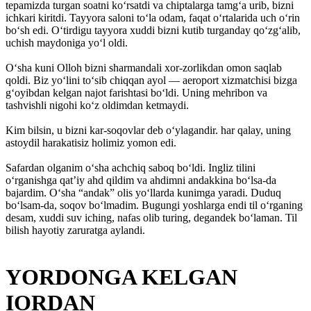
tepamizda turgan soatni ko‘rsatdi va chiptalarga tamg‘a urib, bizni
ichkari kiritdi. Tayyora saloni to‘la odam, faqat o‘rtalarida uch o‘rin
bo‘sh edi. O‘tirdigu tayyora xuddi bizni kutib turganday qo‘zg‘alib,
uchish maydoniga yo‘l oldi.
O‘sha kuni Olloh bizni sharmandali xor-zorlikdan omon saqlab
qoldi. Biz yo‘lini to‘sib chiqqan ayol — aeroport xizmatchisi bizga
g‘oyibdan kelgan najot farishtasi bo‘ldi. Uning mehribon va
tashvishli nigohi ko‘z oldimdan ketmaydi.
Kim bilsin, u bizni kar-soqovlar deb o‘ylagandir. har qalay, uning
astoydil harakatisiz holimiz yomon edi.
Safardan olganim o‘sha achchiq saboq bo‘ldi. Ingliz tilini
o‘rganishga qat’iy ahd qildim va ahdimni andakkina bo‘lsa-da
bajardim. O‘sha “andak” olis yo‘llarda kunimga yaradi. Duduq
bo‘lsam-da, soqov bo‘lmadim. Bugungi yoshlarga endi til o‘rganing
desam, xuddi suv iching, nafas olib turing, degandek bo‘laman. Til
bilish hayotiy zaruratga aylandi.
YORDONGA KELGAN
IORDAN