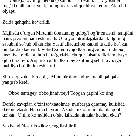
— Mamajonovning menda qasdi bor, — dedi u. — Uyushma
bog‘ida billiard o‘ynab, uning mazasini qochirgan edim. Alamini
olyapti.
Zalda qahqaha ko‘tarildi.
Majlisda o‘tirgan Mirtemir domlaning qulog‘i og‘ir emasmi, tanqidni
ham, javobni ham eshitmadi. U to yon atrofdagilardan kulgining
sababini so‘rab bilguncha Yusuf allaqachon gapini tugatib bo‘lgan,
minbarda akademik Vohid Zohidov ijodkorning zamon oldidagi,
insoniyat oldidagi burchi to‘g‘risida chuqur falsafiy fikrlarni bayon
qilib turar edi. Anjuman ahli ulkan faylasufning sehrli ovoziga
mahliyo bo‘lib jim eshitardi.
Shu vaqt zalda birdaniga Mirtemir domlaning kuchli qahqahasi
yangrab ketdi:
— Obbo tentagey, obbo jinnivoey! Topgan gapini ko‘ring!
Domla zavqdan o‘zini to‘xtatolmas, minbarga qaramay kulishda
davom etardi. Hamma hayron. Akademik olim minbarda qotib
qolgan. Uning ko‘nglidan o‘sha lahzada nimalar kechdi ekan?
Vaziyatni Nosir Fozilov yengillashtirdi.