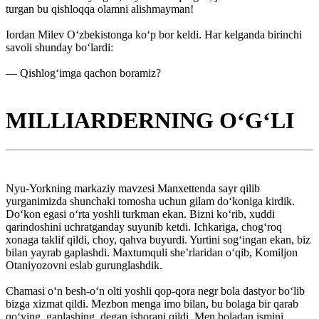
turgan bu qishloqqa olamni alishmayman!
Iordan Milev O‘zbekistonga ko‘p bor keldi. Har ­kelganda birinchi
savoli shunday bo‘lardi:
— Qishlog‘imga qachon boramiz?
MILLIARDERNING O‘G‘LI
Nyu-Yorkning markaziy mavzesi Manxettenda sayr qilib
yurganimizda shunchaki tomosha uchun gilam do‘koniga kirdik.
Do‘kon egasi o‘rta yoshli turkman ekan. Bizni ko‘rib, xuddi
qarindoshini uchratganday suyunib ketdi. Ichkariga, chog‘roq
xonaga taklif qildi, choy, qahva buyurdi. Yurtini sog‘ingan ekan, biz
bilan yayrab gaplashdi. Maxtumquli she’rlaridan o‘qib, Komiljon
Otaniyozovni eslab gurunglashdik.
Chamasi o‘n besh-o‘n olti yoshli qop-qora negr bola dastyor bo‘lib
bizga xizmat qildi. Mezbon menga imo bilan, bu bolaga bir qarab
qo‘ying, gaplashing, degan ishorani qildi. Men boladan ismini,