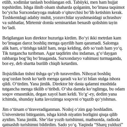
etilib, xodimlar tanlash boshlangan edi. Tabiiyki, men ham hujjat
topshirdim. Ishga ilinib olsam shaharda qolganim, bo‘lmasa taqsimot
bo‘yicha Surxondaryoga maktab o‘qituvchisi bo‘lib ketishim kerak.
Toshkentdagi adabiy muhit, yozuvchilar uyushmasidagi uchrashuv
va suhbatlar, Mirtemir domla seminaridan benasib qolishim tayin
bo‘ladi.
Belgilangan kun direktor huzuriga kirdim. Bo‘yi ikki metrdan kam
bo‘lmagan daroz boshliq menga qayrilib ham qaramadi. Salomga
alik ham, o‘tirishga taklif ham, nega kelding, deb so‘rash ham yo‘q.
Tik turgancha turibman. Agar taqdirim shu indamas, g‘o‘daygan
rahbarga bog‘liq bo‘lmaganda, Surxondaryo vahimasi turmaganda,
bor-ey, deb shartta burilib chiqib ketardim.
Ilojsizlikdan tishni tishga qo‘yib turaverdim. Nihoyat boshliq
qog‘ozdan bosh ko‘tarib menga qaradi va ko‘zi bilan stulga ishora
qildi. O‘tirdim. Yana jimlik. Direktor bir dasta qalamni mushtida
tutgancha menga tikilib o‘tiribdi. O‘sha damda ko‘nglimga, bu odam
soqov emasmikin, degan xayol ham keldi. Yo‘g‘-ey, dedim yana
ichimda, shunday katta lavozimga soqovni o‘tqazib qo‘yishmas.
Jim o‘tirsam o‘tiraveradiganman. Noiloj o‘zim gap boshladim.
Universitetni bitirganim, ishga kirish ­niyatim borligini qisqa qilib
aytdim. Yana jimlik. She’rlar yozib turishimni, matbuotda, radioda
qatnashib turishimni bildirdim. Sado yo‘q. Yaqinda “Sharq yulduzi”