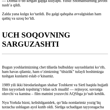
— Domla o‘tib ketgan gapga kulyapti. Yusuf Shomansurning javobi
nash’a qildi.
Zalda yana kulgu ko‘tarildi. Bu galgi qahqaha avvalgisidan ham
qattiq va uzoq bo‘ldi.
UCH SOQOVNING
SARGUZASHTI
Bugun yoshlarimizning chet tillarda bulbulday sayrashlarini ko‘rib,
ham havas qilamiz, ham o‘zimizning “tilsizlik” tufayli boshimizga
tushgan ­kunlarni eslab o‘kinamiz.
1989 yili ikki birodarlashgan shahar Toshkent va Sietl haqida hujjatli
film tayyorlash topshirig‘i bilan uch muallif — rejissyor, suvratga
oluvchi va kamina – film matnini yozuvchi AQShga jo‘nab ketdik.
Nyu Yorkda bizni, kelishilganidek, qo‘lida nomlarimiz yozig‘liq
taxtacha ushlagan ayol kutib oldi. Sietlga uchadigan tayyoragacha