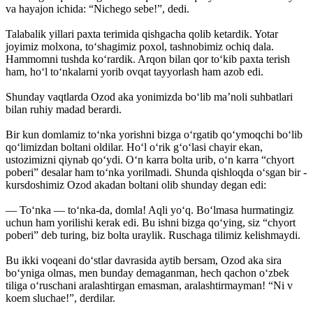
va hayajon ichida: “Nichego sebe!”, dedi.
Talabalik yillari paxta terimida qishgacha qolib ketardik. Yotar
joyimiz molxona, to‘shagimiz poxol, tashnobimiz ochiq dala.
Hammomni tushda ko‘rardik. Arqon bilan qor to‘kib paxta terish
ham, ho‘l to‘nkalarni yorib ovqat tayyorlash ham azob edi.
Shunday vaqtlarda Ozod aka yonimizda bo‘lib ma’noli suhbatlari
bilan ruhiy madad berardi.
Bir kun domlamiz to‘nka yorishni bizga o‘rgatib qo‘ymoqchi bo‘lib
qo‘limizdan boltani oldilar. Ho‘l o‘rik g‘o‘lasi chayir ekan,
ustozimizni qiynab qo‘ydi. O‘n karra bolta urib, o‘n karra “chyort
poberi” desalar ham to‘nka yorilmadi. Shunda qishloqda o‘sgan bir ­
kursdoshimiz Ozod akadan boltani olib shunday degan edi:
— To‘nka — to‘nka-da, domla! Aqli yo‘q. Bo‘lmasa hurmatingiz
uchun ham yorilishi kerak edi. Bu ishni bizga qo‘ying, siz “chyort
poberi” deb turing, biz bolta uraylik. Ruschaga tilimiz kelishmaydi.
Bu ikki voqeani do‘stlar davrasida aytib bersam, Ozod aka sira
bo‘yniga olmas, men bunday demaganman, hech qachon o‘zbek
tiliga o‘ruschani aralashtirgan emasman, aralashtirmayman! “Ni v
koem sluchae!”, derdilar.