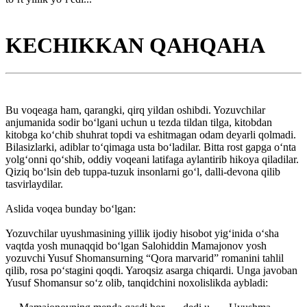
KECHIKKAN QAHQAHA
Bu voqeaga ham, qarangki, qirq yildan oshibdi. Yozuvchilar
anjumanida sodir bo‘lgani uchun u tezda tildan tilga, kitobdan
kitobga ko‘chib shuhrat topdi va eshitmagan odam deyarli qolmadi.
Bilasizlarki, adiblar to‘qimaga usta bo‘ladilar. Bitta rost gapga o‘nta
yolg‘onni qo‘shib, oddiy voqeani latifaga aylantirib hikoya qiladilar.
Qiziq bo‘lsin deb tuppa-tuzuk insonlarni go‘l, dalli-devona qilib
tasvirlaydilar.
Aslida voqea bunday bo‘lgan:
Yozuvchilar uyushmasining yillik ijodiy hisobot yig‘inida o‘sha
vaqtda yosh munaqqid bo‘lgan Salohiddin Mamajonov yosh
yozuvchi Yusuf Shomansurning “Qora marvarid” romanini tahlil
qilib, rosa po‘stagini qoqdi. Yaroqsiz asarga chiqardi. Unga javoban
Yusuf Shomansur so‘z olib, tanqidchini noxolislikda aybladi: