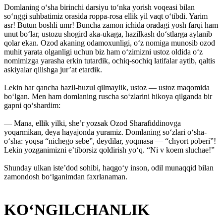
Domlaning o‘sha birinchi darsiyu to‘nka yorish voqeasi bilan
so‘nggi suhbatimiz orasida roppa-rosa ellik yil vaqt o‘tibdi. Yarim
asr! Butun boshli umr! Buncha zamon ichida oradagi yosh farqi ham
unut bo‘lar, ustozu shogird aka-ukaga, hazilkash do‘stlarga aylanib
qolar ekan. Ozod akaning odamoxunligi, o‘z nomiga munosib ozod
muhit yarata olganligi uchun biz ham o‘zimizni ustoz oldida o‘z
nomimizga yarasha erkin tutardik, ochiq-sochiq latifalar aytib, qaltis
askiyalar qilishga jur’at etardik.
Lekin har qancha hazil-huzul qilmaylik, ustoz — ustoz maqomida
bo‘lgan. Men ham domlaning ruscha so‘zlarini hikoya qilganda bir
gapni qo‘shardim:
— Mana, ellik yilki, she’r yozsak Ozod Sharafiddinovga
yoqarmikan, deya hayajonda yuramiz. Domlaning so‘zlari o‘sha-
o‘sha: yoqsa “nichego sebe”, deydilar, yoqmasa — “chyort poberi”!
Lekin yozganimizni e’tiborsiz ­qoldirish yo‘q. “Ni v koem sluchae!”
Shunday ulkan iste’dod sohibi, haqgo‘y inson, odil munaqqid bilan
zamondosh bo‘lganimdan faxrlanaman.
KO‘NGILCHANLIK