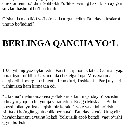
direktor ham bo‘ldim. Sotiboldi Yo‘ldoshevning hazil bilan aytgan
so‘zlari bashorat bo‘lib chiqdi.
O‘shanda men ikki yo‘l o‘rtasida turgan edim. Bunday lahzalarni
unutib bo‘ladimi?
BERLINGA QANCHA YO‘L
1975 yilning yoz oylari edi. “Faust” tarjimoni sifatida Germaniyaga
boradigan bo‘ldim. U zamonda chet elga faqat Moskva orqali
chiqilardi. Hozirgi Toshkent – Frankfurt, Toshkent – Parij reyslari
tushimizga ham kirmagan edi.
“Ukraina” mehmonxonasi yo‘laklarida kunni qanday o‘tkazishni
bilmay u yoqdan bu yoqqa yurar edim. Ertaga Moskva – Berlin
poezdi bilan yo‘lga chiqishimiz kerak. Gyote vatanini ko‘rish
ishtiyoqi ko‘nglimga tinchlik bermaydi. Bunday paytda kimgadir
hayajonlaringni aytging keladi. Yolg‘izlik azob beradi, vaqt o‘tishi
qiyin bo‘ladi.