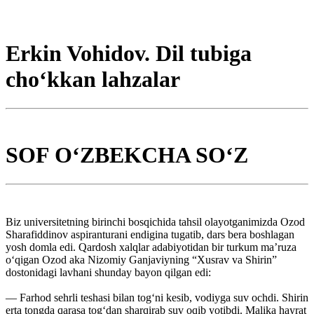
Erkin Vohidov. Dil tubiga
cho‘kkan lahzalar
SOF O‘ZBEKCHA SO‘Z
Biz universitetning birinchi bosqichida tahsil olayotganimizda Ozod
Sharafiddinov aspiranturani endigina tugatib, dars bera boshlagan
yosh domla edi. Qardosh xalqlar adabiyotidan bir turkum ma’ruza
o‘qigan Ozod aka Nizomiy Ganjaviyning “Xusrav va Shirin”
dostonidagi lavhani shunday bayon qilgan edi:
— Farhod sehrli teshasi bilan tog‘ni kesib, vodiyga suv ochdi. Shirin
erta tongda qarasa tog‘dan sharqirab suv oqib yotibdi. Malika hayrat