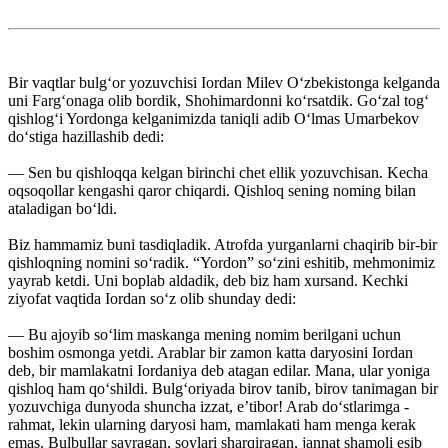
Bir vaqtlar bulg‘or yozuvchisi Iordan Milev O‘zbekistonga kelganda
uni Farg‘onaga olib bordik, Shohimardonni ko‘rsatdik. Go‘zal tog‘
qishlog‘i Yordonga kelganimizda taniqli adib O‘lmas Umarbekov
do‘stiga hazillashib dedi:
— Sen bu qishloqqa kelgan birinchi chet ellik yozuvchisan. Kecha
oqsoqollar kengashi qaror chiqardi. Qishloq sening noming bilan
ataladigan bo‘ldi.
Biz hammamiz buni tasdiqladik. Atrofda yurganlarni chaqirib bir-bir
qishloqning nomini so‘radik. “Yordon” so‘zini eshitib, mehmonimiz
yayrab ketdi. Uni boplab aldadik, deb biz ham xursand. Kechki
ziyofat vaqtida Iordan so‘z olib shunday dedi:
— Bu ajoyib so‘lim maskanga mening nomim berilgani uchun
boshim osmonga yetdi. Arablar bir zamon katta daryosini Iordan
deb, bir mamlakatni Iordaniya deb atagan edilar. Mana, ular yoniga
qishloq ham qo‘shildi. Bulg‘oriyada birov tanib, birov tanimagan bir
yozuvchiga dunyoda shuncha izzat, e’tibor! Arab do‘stlarimga ­
rahmat, lekin ularning daryosi ham, mamlakati ham menga kerak
emas. Bulbullar sayragan, soylari sharqiragan, ­jannat shamoli esib