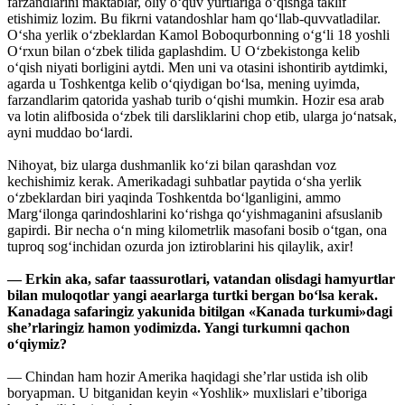
farzandlarini maktablar, oliy o‘quv yurtlariga o‘qishga taklif
etishimiz lozim. Bu fikrni vatandoshlar ham qo‘llab-quvvatladilar.
O‘sha yerlik o‘zbeklardan Kamol Boboqurbonning o‘g‘li 18 yoshli
O‘rxun bilan o‘zbek tilida gaplashdim. U O‘zbekistonga kelib
o‘qish niyati borligini aytdi. Men uni va otasini ishontirib aytdimki,
agarda u Toshkentga kelib o‘qiydigan bo‘lsa, mening uyimda,
farzandlarim qatorida yashab turib o‘qishi mumkin. Hozir esa arab
va lotin alifbosida o‘zbek tili darsliklarini chop etib, ularga jo‘natsak,
ayni muddao bo‘lardi.
Nihoyat, biz ularga dushmanlik ko‘zi bilan qarashdan voz
kechishimiz kerak. Amerikadagi suhbatlar paytida o‘sha yerlik
o‘zbeklardan biri yaqinda Toshkentda bo‘lganligini, ammo
Marg‘ilonga qarindoshlarini ko‘rishga qo‘yishmaganini afsuslanib
gapirdi. Bir necha o‘n ming kilometrlik masofani bosib o‘tgan, ona
tuproq sog‘inchidan ozurda jon iztiroblarini his qilaylik, axir!
— Erkin aka, safar taassurotlari, vatandan olisdagi hamyurtlar
bilan muloqotlar yangi aearlarga turtki bergan bo‘lsa kerak.
Kanadaga safaringiz yakunida bitilgan «Kanada turkumi»dagi
she’rlaringiz hamon yodimizda. Yangi turkumni qachon
o‘qiymiz?
— Chindan ham hozir Amerika haqidagi she’rlar ustida ish olib
boryapman. U bitganidan keyin «Yoshlik» muxlislari e’tiboriga