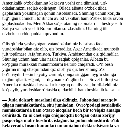
Amerikalik o‘zbeklarning keksayu yoshi ona tilimizni, urf-
odatlarimizni saqlab qolishgan. Oilada albatta o‘zbek tilida
gaplashish yozilmagan qonun hisoblanadi. Shuning uchun xorijda
tug‘ilgan uchinchi, to‘rtinchi avlod vakillari ham o‘zbek tilida ravon
gaplashaoladilar. Men Akbarxo‘ja otaning nabiralari — besh yoshli
Sofiya va uch yoshli Bobur bilan so‘zlashdim. Ularning tili
o‘zbekcha chiqqanidan quvondim.
Olis qit’ada yashayotgan vatandoshlarimiz beistisno faqat
yurtdoshlar bilan qiz olib, qiz beradilar. Agar Amerikada munosib
juft topilmasa, Afg‘oniston, Turkiya, Arabistondan qiz qidiradilar.
Shuning uchun ham ular naslni saqlab qolganlar. Albatta bu
ko‘pgina murakkab muammolarni keltirib chiqaradi. O‘n besh-
yigirma ming chaqirimdan qiz olish yo qiz berishning o‘zi
bo‘lmaydi. Lekin hayotiy zarurat, qonga singgan tuyg‘u shunga
majbur qiladi. «Qani, — deyman ko‘nglimda — Sovet Ittifoqi va
Amerika o‘rtasida darvozalar kengroq ochilsa-yu, bordi-keldimiz
ko‘payib, yurtdoshlar o‘rtasida qudachilik ham boshlanib ketsa...»
— Juda dolzarb masalani tilga oldingiz. Jahondagi taraqqiy
qilgan mamlakatlarda, shu jumladan, Ovro‘podagi sotsialistik
mamlakatlarda ham o‘zaro aloqalar hech bir to‘siqsiz amalga
oshiriladi. Ya’ni chet elga chiqmoqchi bo‘lgan odam xorijiy
pasportiga muhr bosdirib, istagancha pulini almashtirib o‘tib
ketaveradi. Inson huquqlari umumjahon deklaratsiyasida va