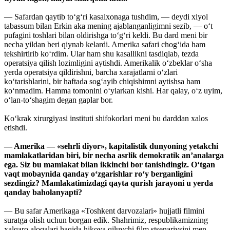
— Safardan qaytib to‘g‘ri kasalxonaga tushdim, — deydi xiyol
tabassum bilan Erkin aka mening ajablanganligimni sezib, — o‘t
pufagini toshlari bilan oldirishga to‘g‘ri keldi. Bu dard meni bir
necha yildan beri qiynab kelardi. Amerika safari chog‘ida ham
tekshirtirib ko‘rdim. Ular ham shu kasallikni tasdiqlab, tezda
operatsiya qilish lozimligini aytishdi. Amerikalik o‘zbeklar o‘sha
yerda operatsiya qildirishni, barcha xarajatlarni o‘zlari
ko‘tarishlarini, bir haftada sog‘ayib chiqishimni aytishsa ham
ko‘nmadim. Hamma tomonini o‘ylarkan kishi. Har qalay, o‘z uyim,
o‘lan-to‘shagim degan gaplar bor.
Ko‘krak xirurgiyasi instituti shifokorlari meni bu darddan xalos
etishdi.
— Amerika — «sehrli diyor», kapitalistik dunyoning yetakchi
mamlakatlaridan biri, bir necha asrlik demokratik an’analarga
ega. Siz bu mamlakat bilan ikkinchi bor tanishdingiz. O‘tgan
vaqt mobaynida qanday o‘zgarishlar ro‘y berganligini
sezdingiz? Mamlakatimizdagi qayta qurish jarayoni u yerda
qanday baholanyapti?
— Bu safar Amerikaga «Toshkent darvozalari» hujjatli filmini
suratga olish uchun borgan edik. Shahrimiz, respublikamizning
xalqaro aloqalari haqida hikoya qiluvchi film stsenariysini men