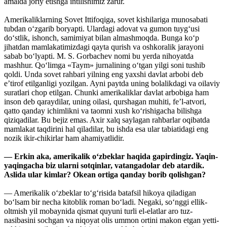
amalda joriy etishga intilishimiz zarur.
Amerikaliklarning Sovet Ittifoqiga, sovet kishilariga munosabati
tubdan o‘zgarib boryapti. Ulardagi adovat va gumon tuyg‘usi
do‘stlik, ishonch, samimiyat bilan almashmoqda. Bunga ko‘p
jihatdan mamlakatimizdagi qayta qurish va oshkoralik jarayoni
sabab bo‘lyapti. M. S. Gorbachev nomi bu yerda nihoyatda
mashhur. Qo‘limga «Taym» jurnalining o‘tgan yilgi soni tushib
qoldi. Unda sovet rahbari yilning eng yaxshi davlat arbobi deb
e’tirof etilganligi yozilgan. Ayni paytda uning bolalikdagi va oilaviy
suratlari chop etilgan. Chunki amerikaliklar davlat arbobiga ham
inson deb qaraydilar, uning oilasi, qurshagan muhiti, fe’l-atvori,
qatto qanday ichimlikni va taomni xush ko‘rishigacha bilishga
qiziqadilar. Bu bejiz emas. Axir xalq saylagan rahbarlar oqibatda
mamlakat taqdirini hal qiladilar, bu ishda esa ular tabiatidagi eng
nozik ikir-chikirlar ham ahamiyatlidir.
— Erkin aka, amerikalik o‘zbeklar haqida gapirdingiz. Yaqin-
yaqingacha biz ularni sotqinlar, vatangadolar deb atardik.
Aslida ular kimlar? Okean ortiga qanday borib qolishgan?
— Amerikalik o‘zbeklar to‘g‘risida batafsil hikoya qiladigan
bo‘lsam bir necha kitoblik roman bo‘ladi. Negaki, so‘nggi ellik-
oltmish yil mobaynida qismat quyuni turli el-elatlar aro tuz-
nasibasini sochgan va niqoyat olis ummon ortini makon etgan yetti-