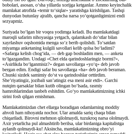
bobolari, asosan, o‘sha yillarda xorijga ketganlar. Ammo keyinchalik
mamlakat atrofida «temir to‘siqlar» yaratishga kirishilgan. Tashqi
dunyodan butunlay ajralib, qancha narsa yo‘qotganligimizni endi
sezyapmiz.
Suriyada bo‘lgan bir voqea yodimga keladi. Bu mamlakatdagi
maroqli safarim nihoyasiga yetgach, qalamkash do‘stlar bilan
xayrlashuv oqshomida menga so‘z berib qolishdi. To‘satdan
miyamga anketaning kulgili savollari kelib qolsa bo‘ladimi?
«Safarga kelish chog‘ida, — deb gap boshladim men, — anketa
to‘lgazgandim. Undagi «Chet elda qarindoshlaringiz bormi?»,
«Asirlikda bo‘lganmisiz?» degan savollarga «yo‘q» deb javob
bergan edim. Endigi safar bu savollarga «ha» deb javob beraman.
Chunki sizdek samimiy do‘st va qarindoshlar orttirdim.
She’riyatingiz, jozibali san’atingiz esa meni asir etdi». Garchi
nutqim qarsaklar bilan kutib olingan bo‘lsada, rasmiy
hamrohlarimdan tanbeh eshitdim. Go‘yo mamlakatimizning ichki
sirini fosh qilgan emishman.
Mamlakatimizdan chet ellarga boradigan odamlarning moddiy
ahvoli ham nihoyatda nochor. Ular amalda sariq chaqa bilan
chiqariladi. Birovni mehmon qilolmaydi, tuzukroq narsa ololmaydi.
Axir yetarlicha pul almashtirib berilsa, ular birdaniga kapitalistga
aylanib qolmaydi-ku! Aksincha, mamlakatimizning obro‘yi