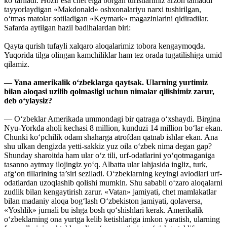
ko‘tariladi. Hozir esa chet elga borgan turistlarimiz arzon tamaddi
tayyorlaydigan «Makdonald» oshxonalariyu narxi tushirilgan,
o‘tmas matolar sotiladigan «Keymark» magazinlarini qidiradilar.
Safarda aytilgan hazil badihalardan biri:
Qayta qurish tufayli xalqaro aloqalarimiz tobora kengaymoqda.
Yuqorida tilga olingan kamchiliklar ham tez orada tugatilishiga umid
qilamiz.
— Yana amerikalik o‘zbeklarga qaytsak. Ularning yurtimiz
bilan aloqasi uzilib qolmasligi uchun nimalar qilishimiz zarur,
deb o‘ylaysiz?
— O‘zbeklar Amerikada ummondagi bir qatraga o‘xshaydi. Birgina
Nyu-Yorkda aholi kechasi 8 million, kunduzi 14 million bo‘lar ekan.
Chunki ko‘pchilik odam shaharga atrofdan qatnab ishlar ekan. Ana
shu ulkan dengizda yetti-sakkiz yuz oila o‘zbek nima degan gap?
Shunday sharoitda ham ular o‘z tili, urf-odatlarini yo‘qotmaganiga
tasanno aytmay ilojingiz yo‘q. Albatta ular lahjasida ingliz, turk,
afg‘on tillarining ta’siri seziladi. O‘zbeklarning keyingi avlodlari urf-
odatlardan uzoqlashib qolishi mumkin. Shu sababli o‘zaro aloqalarni
zudlik bilan kengaytirish zarur. «Vatan» jamiyati, chet mamlakatlar
bilan madaniy aloqa bog‘lash O‘zbekiston jamiyati, qolaversa,
«Yoshlik» jurnali bu ishga bosh qo‘shishlari kerak. Amerikalik
o‘zbeklarning ona yurtga kelib ketishlariga imkon yaratish, ularning