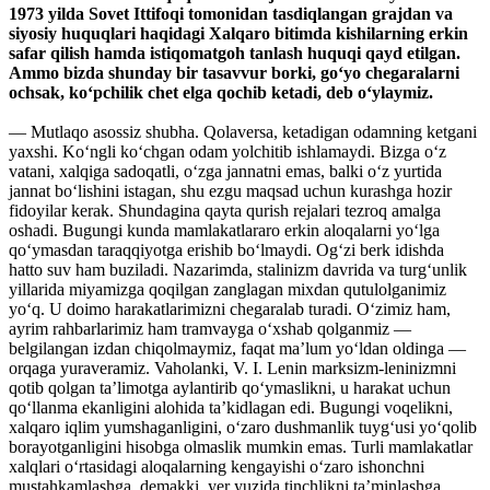
1973 yilda Sovet Ittifoqi tomonidan tasdiqlangan grajdan va
siyosiy huquqlari haqidagi Xalqaro bitimda kishilarning erkin
safar qilish hamda istiqomatgoh tanlash huquqi qayd etilgan.
Ammo bizda shunday bir tasavvur borki, go‘yo chegaralarni
ochsak, ko‘pchilik chet elga qochib ketadi, deb o‘ylaymiz.
— Mutlaqo asossiz shubha. Qolaversa, ketadigan odamning ketgani
yaxshi. Ko‘ngli ko‘chgan odam yolchitib ishlamaydi. Bizga o‘z
vatani, xalqiga sadoqatli, o‘zga jannatni emas, balki o‘z yurtida
jannat bo‘lishini istagan, shu ezgu maqsad uchun kurashga hozir
fidoyilar kerak. Shundagina qayta qurish rejalari tezroq amalga
oshadi. Bugungi kunda mamlakatlararo erkin aloqalarni yo‘lga
qo‘ymasdan taraqqiyotga erishib bo‘lmaydi. Og‘zi berk idishda
hatto suv ham buziladi. Nazarimda, stalinizm davrida va turg‘unlik
yillarida miyamizga qoqilgan zanglagan mixdan qutulolganimiz
yo‘q. U doimo harakatlarimizni chegaralab turadi. O‘zimiz ham,
ayrim rahbarlarimiz ham tramvayga o‘xshab qolganmiz —
belgilangan izdan chiqolmaymiz, faqat ma’lum yo‘ldan oldinga —
orqaga yuraveramiz. Vaholanki, V. I. Lenin marksizm-leninizmni
qotib qolgan ta’limotga aylantirib qo‘ymaslikni, u harakat uchun
qo‘llanma ekanligini alohida ta’kidlagan edi. Bugungi voqelikni,
xalqaro iqlim yumshaganligini, o‘zaro dushmanlik tuyg‘usi yo‘qolib
borayotganligini hisobga olmaslik mumkin emas. Turli mamlakatlar
xalqlari o‘rtasidagi aloqalarning kengayishi o‘zaro ishonchni
mustahkamlashga, demakki, yer yuzida tinchlikni ta’minlashga