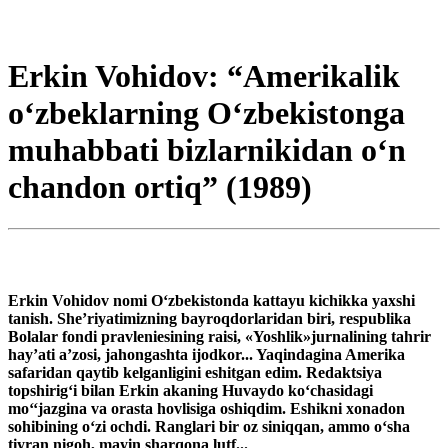
Erkin Vohidov: “Amerikalik
o‘zbeklarning O‘zbekistonga
muhabbati bizlarnikidan o‘n
chandon ortiq” (1989)
Erkin Vohidov nomi O‘zbekistonda kattayu kichikka yaxshi
tanish. She’riyatimizning bayroqdorlaridan biri, respublika
Bolalar fondi pravleniesining raisi, «Yoshlik»jurnalining tahrir
hay’ati a’zosi, jahongashta ijodkor... Yaqindagina Amerika
safaridan qaytib kelganligini eshitgan edim. Redaktsiya
topshirig‘i bilan Erkin akaning Huvaydo ko‘chasidagi
mo‘‘jazgina va orasta hovlisiga oshiqdim. Eshikni xonadon
sohibining o‘zi ochdi. Ranglari bir oz siniqqan, ammo o‘sha
tiyran nigoh, mayin sharqona lutf...