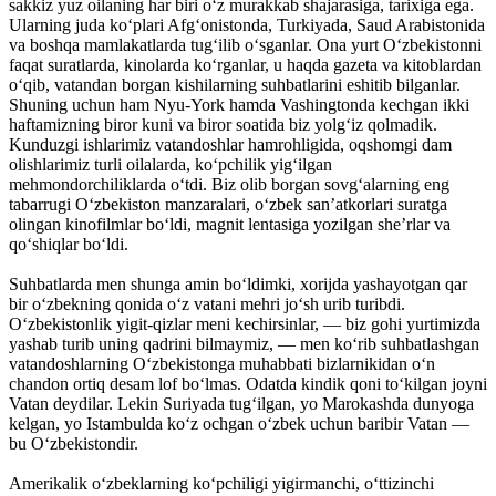
sakkiz yuz oilaning har biri o‘z murakkab shajarasiga, tarixiga ega.
Ularning juda ko‘plari Afg‘onistonda, Turkiyada, Saud Arabistonida
va boshqa mamlakatlarda tug‘ilib o‘sganlar. Ona yurt O‘zbekistonni
faqat suratlarda, kinolarda ko‘rganlar, u haqda gazeta va kitoblardan
o‘qib, vatandan borgan kishilarning suhbatlarini eshitib bilganlar.
Shuning uchun ham Nyu-York hamda Vashingtonda kechgan ikki
haftamizning biror kuni va biror soatida biz yolg‘iz qolmadik.
Kunduzgi ishlarimiz vatandoshlar hamrohligida, oqshomgi dam
olishlarimiz turli oilalarda, ko‘pchilik yig‘ilgan
mehmondorchiliklarda o‘tdi. Biz olib borgan sovg‘alarning eng
tabarrugi O‘zbekiston manzaralari, o‘zbek san’atkorlari suratga
olingan kinofilmlar bo‘ldi, magnit lentasiga yozilgan she’rlar va
qo‘shiqlar bo‘ldi.
Suhbatlarda men shunga amin bo‘ldimki, xorijda yashayotgan qar
bir o‘zbekning qonida o‘z vatani mehri jo‘sh urib turibdi.
O‘zbekistonlik yigit-qizlar meni kechirsinlar, — biz gohi yurtimizda
yashab turib uning qadrini bilmaymiz, — men ko‘rib suhbatlashgan
vatandoshlarning O‘zbekistonga muhabbati bizlarnikidan o‘n
chandon ortiq desam lof bo‘lmas. Odatda kindik qoni to‘kilgan joyni
Vatan deydilar. Lekin Suriyada tug‘ilgan, yo Marokashda dunyoga
kelgan, yo Istambulda ko‘z ochgan o‘zbek uchun baribir Vatan —
bu O‘zbekistondir.
Amerikalik o‘zbeklarning ko‘pchiligi yigirmanchi, o‘ttizinchi