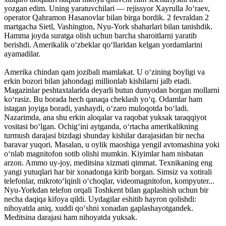
yozgan edim. Uning yaratuvchilari — rejissyor Xayrulla Jo‘raev,
operator Qahramon Hasanovlar bilan birga bordik. 2 fevraldan 2
martgacha Sietl, Vashington, Nyu-York shaharlari bilan tanishdik.
Hamma joyda suratga olish uchun barcha sharoitlarni yaratib
berishdi. Amerikalik o‘zbeklar qo‘llaridan kelgan yordamlarini
ayamadilar.
Amerika chindan qam jozibali mamlakat. U o‘zining boyligi va
erkin bozori bilan jahondagi millionlab kishilarni jalb etadi.
Magazinlar peshtaxtalarida deyarli butun dunyodan borgan mollarni
ko‘rasiz. Bu borada hech qanaqa cheklash yo‘q. Odamlar ham
istagan joyiga boradi, yashaydi, o‘zaro muloqotda bo‘ladi.
Nazarimda, ana shu erkin aloqalar va raqobat yuksak taraqqiyot
vositasi bo‘lgan. Ochig‘ini aytganda, o‘rtacha amerikalikning
turmush darajasi bizdagi shunday kishilar darajasidan bir necha
baravar yuqori. Masalan, u oylik maoshiga yengil avtomashina yoki
o‘nlab magnitofon sotib olishi mumkin. Kiyimlar ham nisbatan
arzon. Ammo uy-joy, meditsina xizmati qimmat. Texnikaning eng
yangi yutuqlari har bir xonadonga kirib borgan. Simsiz va xotirali
telefonlar, mikroto‘lqinli o‘choqlar, videomagnitofon, kompyuter...
Nyu-Yorkdan telefon orqali Toshkent bilan gaplashish uchun bir
necha daqiqa kifoya qildi. Uydagilar eshitib hayron qolishdi:
nihoyatda aniq, xuddi qo‘shni xonadan gaplashayotgandek.
Meditsina darajasi ham nihoyatda yuksak.