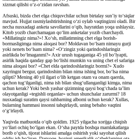
xizmat qilishi o‘z-o‘zidan ravshan.
Afsuski, bizda chet elga chiquvchilar uchun birtalay sun’iy to‘siqlar
mavjud. Hujjat rasmiylashtirishning o‘zi oylab vaqtingizni oladi. Bir
necha nusxadagi anketa savollarini o‘qib, hayratdan yoqa ushlaysiz.
Kitob yozib charchamagan qo‘lim anketalar yozib charchaydi.
«Millatingiz nima?»! Xo‘sh, millatimning chet elga borish-
bormasligimga nima aloqasi bor? Moldavan bo‘lsam nimayu gurji
yoki nenets bo‘lsam nima? «O‘zingiz yoki qarindoshlaringiz
asirlikda bo‘lmaganmi?» Axir urush tugaganiga 45 yil bo‘lyapti,
asirlik haqida qanday gap bo‘lishi mumkin va uning chet el safariga
nima aloqasi bor? «Chet elda qarindoshlaringiz bormi?» Xudo
xayringni bergur, qarindoshim bilan nima ishing bor, bo‘lsa nima
qilipti? Mening 40 yil ilgari o‘lib ketgan otam va onam qaerda,
qachon tug‘ilganligi, nima ish bilan shug‘ullanganligi kimga, nima
uchun kerak? Yoki besh yashar qizimning qaysi bog‘chada ta’lim
olayotganligi «tegishli organlar» uchun shunchalar zarurmi? 18
nusxadagi suratim qaysi rahbarning albomi uchun kerak? Xullas,
bularning hammasi insonni tahqirlaydi, uning bebaho vaqtini
o‘g‘irlaydi.
Yaqivda matbuotda o‘qib qoldim. 1925 yilgacha xorijga chiqish
yo‘llari ochiq bo‘lgan ekan. O‘sha paytda boshqa mamlakatlarga
borib o‘qish, tijorat ishlarini amalga oshirish yoki sayohat qilish
oddiy ish bo‘lgan. Darvoqe, hozirgi amerikalik o‘zbeklarning ota-