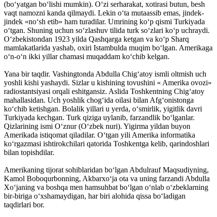
(bo‘yatgan bo‘lishi mumkin). O‘zi serharakat, xotirasi butun, besh
vaqt namozni kanda qilmaydi. Lekin o‘ta mutaassib emas, jindek-
jindek «no‘sh etib» ham turadilar. Umrining ko‘p qismi Turkiyada
o‘tgan. Shuning uchun so‘zlashuv tilida turk so‘zlari ko‘p uchraydi.
O‘zbekistondan 1923 yilda Qashqarga ketgan va ko‘p Sharq
mamlakatlarida yashab, oxiri Istambulda muqim bo‘lgan. Amerikaga
o‘n-o‘n ikki yillar chamasi muqaddam ko‘chib kelgan.
Yana bir taqdir. Vashingtonda Abdulla Chig‘atoy ismli oltmish uch
yoshli kishi yashaydi. Sizlar u kishining tovushini « Amerika ovozi»
radiostantsiyasi orqali eshitgansiz. Aslida Toshkentning Chig‘atoy
mahallasidan. Uch yoshlik chog‘ida oilasi bilan Afg‘onistonga
ko‘chib ketishgan. Bolalik yillari u yerda, o‘smirlik, yigitlik davri
Turkiyada kechgan. Turk qiziga uylanib, farzandlik bo‘lganlar.
Qizlarining ismi O‘znur (O‘zbek nuri). Yigirma yildan buyon
Amerikada istiqomat qiladilar. O‘tgan yili Amerika informatika
ko‘rgazmasi ishtirokchilari qatorida Toshkentga kelib, qarindoshlari
bilan topishdilar.
Amerikaning tijorat sohiblaridan bo‘lgan Abdulrauf Maqsudiyning,
Kamol Boboqurbonning, Akbarxo‘ja ota va uning farzandi Abdulla
Xo‘janing va boshqa men hamsuhbat bo‘lgan o‘nlab o‘zbeklarning
bir-biriga o‘xshamaydigan, har biri alohida qissa bo‘ladigan
taqdirlari bor.