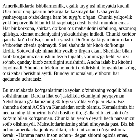
Amerikaliklarda ishbilarmonlik, egalik tuyg‘usi nihoyatda kuchli.
Ular biror daqiqalarini bekorga ketkazmaydilar. Usha yerda
yashayotgan o‘zbeklarga ham bu tuyg‘u o‘tgan. Chunki yalqovlik
yoki beparvolik bilan ichki raqobatga dosh berish mumkin emas.
Har bir korxona, shirkat, do‘kon o‘z mahsulotini sifatliroq, arzonroq
qilishga, xizmat madaniyatini yuksaltirishga intiladi. Chunki xaridor
qancha ko‘p bo‘lsa, shuncha yaxshi. Do‘konga kirgan biror odam
e’tibordan chetda qolmaydi. Sietl shahrida bir kitob do‘koniga
kirdik. Sotuvchi qiz nimanidir yozib o‘tirgan ekan. Sheriklar bilan
kirib borganimizda u ishini tezda tugatib, yonimizga keldi va uzr
so‘rab, qanday kitob zarurligini surishtirdi. Ancha izlab bu kitobni
topolmadi. Shunda u telefon nomerini qoldirishni, topganidan so‘ng
o‘zi xabar berishini aytdi. Bunday muomalani, e’tiborni har
qadamda uchratasiz.
Bu mamlakatda ko‘rganlarimni xayolan o‘zimizning voqelik bilan
solishtiraman. Barcha illat xo‘jasizlikda ekanligini payqayman.
Yetishtirgan g‘allamizning 30 foyizi yo‘lda yo‘qolar ekan. Biz
shuncha donni AQSh va Kanadadan sotib olamiz. Kemalarimiz bir
necha ming kilometrni bo‘sh bosib o‘tib, g‘alla olib ketishini o‘z
ko‘zim bilan ko‘rganman. Chunki bu yerda deyarli hech narsamizni
sotib olishmaydi. Mahsulotlarimizning sifati nihoyatda past. Biz ish
uchun amerikacha jonkuyarlikni, ichki intizomni o‘rganishimiz
kerak. «Hamma narsa inson uchun» degan shiorni ogizda emas,