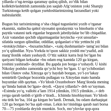
yillarda o‘ng-tersiga qaramay quloq qilish, zo‘rlik bilan
kollektivlashtirish zamonida jon saqlab Afg‘oniston yoki Sharqiy
Turkistonga ketib qolgan yurtdoshlarimizning farzandlari yoki
nabiralaridir.
Bugun biz tariximizning o‘sha chigal tugunlarini yozib o‘rganar
ekanmiz, stalincha qattol siyosatni qoralaymiz va binobarin o‘sha
paytda vatanni tark etganlar begunoh jabrdiydalar bo‘lib chiqadilar.
Axir vatandan qochib ulgurmaganlar keyincha «yot unsurlar»
sifatida surgun qilindilar, otildilar, qolganlari o‘ttiz yettinchi yili
«trotskiychilar», «buxarinchilar», «xalq dushmanlari» tamg‘asi bilan
yo‘q qilindilar. Nyu-Yorkda to‘qson sakkiz yoshli mo‘ysafid, asli
marg‘ilonlik odam yashaydi. O‘ttiz sakkiz karra hoji bo‘lgan bu
qariyani bilgan keksalar «bu odam eng kamida 120 ga kirgan,
yoshini yashiradi» deydilar. Bu gapda jon borga o‘xshaydi. U kishi
Nikolay podsho zamonida qo‘ychi boy bo‘lgan. U qo‘ychibonlari
bilan Olatov osha Xitoyga qo‘y haydab borgan, yo‘l-yo‘lakay
semirtirib Qashqar bozorida pullagan va Xitoydan mato hamda
buyumlar olib qayttan. «Yo‘ldosh Oxunboboev Marg‘ilonda mening
qo‘limda batrak bo‘lgan» deydi. «Qaysi yillarda?» deb so‘rayman.
«Esimda yo‘q, vallohi a’lam 1914 yilmikin, 1915 yilmikin...» deb
yerga qarab tasbih o‘girib o‘tiradi... Ichimda hisoblayman: Yo‘ldosh
ota tirik bo‘lsa, 104 ga kirgan bo‘lardi. Demak, bu odam darhaqiqat
120 ga borgan bo‘lsa ajab emas. Lekin ko‘rinishiga qarab nari borsa
70—75 yoshlarda deyish mumkin. Soch, mo‘ylovlar qop-qora