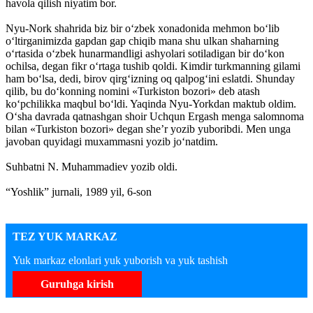
havola qilish niyatim bor.
Nyu-Nork shahrida biz bir o‘zbek xonadonida mehmon bo‘lib
o‘ltirganimizda gapdan gap chiqib mana shu ulkan shaharning
o‘rtasida o‘zbek hunarmandligi ashyolari sotiladigan bir do‘kon
ochilsa, degan fikr o‘rtaga tushib qoldi. Kimdir turkmanning gilami
ham bo‘lsa, dedi, birov qirg‘izning oq qalpog‘ini eslatdi. Shunday
qilib, bu do‘konning nomini «Turkiston bozori» deb atash
ko‘pchilikka maqbul bo‘ldi. Yaqinda Nyu-Yorkdan maktub oldim.
O‘sha davrada qatnashgan shoir Uchqun Ergash menga salomnoma
bilan «Turkiston bozori» degan she’r yozib yuboribdi. Men unga
javoban quyidagi muxammasni yozib jo‘natdim.
Suhbatni N. Muhammadiev yozib oldi.
“Yoshlik” jurnali, 1989 yil, 6-son
TEZ YUK MARKAZ
Yuk markaz elonlari yuk yuborish va yuk tashish
Guruhga kirish