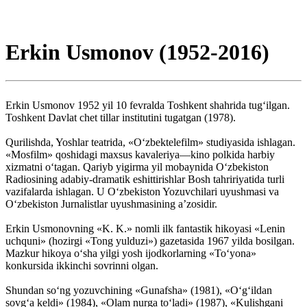
Erkin Usmonov (1952-2016)
Erkin Usmonov 1952 yil 10 fevralda Toshkent shahrida tug‘ilgan.
Toshkent Davlat chet tillar institutini tugatgan (1978).
Qurilishda, Yoshlar teatrida, «O‘zbektelefilm» studiyasida ishlagan.
«Mosfilm» qoshidagi maxsus kavaleriya—kino polkida harbiy
xizmatni o‘tagan. Qariyb yigirma yil mobaynida O‘zbekiston
Radiosining adabiy-dramatik eshittirishlar Bosh tahririyatida turli
vazifalarda ishlagan. U O‘zbekiston Yozuvchilari uyushmasi va
O‘zbekiston Jurnalistlar uyushmasining a’zosidir.
Erkin Usmonovning «K. K.» nomli ilk fantastik hikoyasi «Lenin
uchquni» (hozirgi «Tong yulduzi») gazetasida 1967 yilda bosilgan.
Mazkur hikoya o‘sha yilgi yosh ijodkorlarning «To‘yona»
konkursida ikkinchi sovrinni olgan.
Shundan so‘ng yozuvchining «Gunafsha» (1981), «O‘g‘ildan
sovg‘a keldi» (1984), «Olam nurga to‘ladi» (1987), «Kulishgani