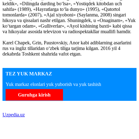
keldik», «Dilingda darding bo‘lsa», «Yostiqdek kitobdan uch
sahifa» (1989), «Hayratlarga to‘la dunyo» (1995), «Qatortol
tomonlarda» (2007), «Ajal xiyoboni» (Saylanma, 2008) singari
hikoya va qissalari nashr etilgan. Shuningdek, u «Onaginam», «Yuk
ko‘targan odam», «Gulliverlar», «Ayol kishining baxti» kabi qissa
va hikoyalar asosida televizon va radiospektakllar muallifi hamdir.
Karel Chapek, Grin, Paustovskiy, Anor kabi adiblarning asarlarini
rus va ingliz tillaridan o‘zbek tiliga tarjima kilgan. 2016 yil 4
dekabrda Toshkent shahrida vafot etgan.
TEZ YUK MARKAZ
Yuk markaz elonlari yuk yuborish va yuk tashish
Guruhga kirish
Uzpedia.uz