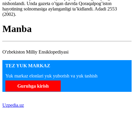
nishonlandi. Unda gazeta o’tgan davrda Qoraqalpog’iston
hayotining solnomasiga aylanganligi ta’kidlandi. Adadi 2553
(2002).
Manba
O'zbekiston Milliy Ensiklopediyasi
TEZ YUK MARKAZ
Yuk markaz elonlari yuk yuborish va yuk tashish
Guruhga kirish
Uzpedia.uz