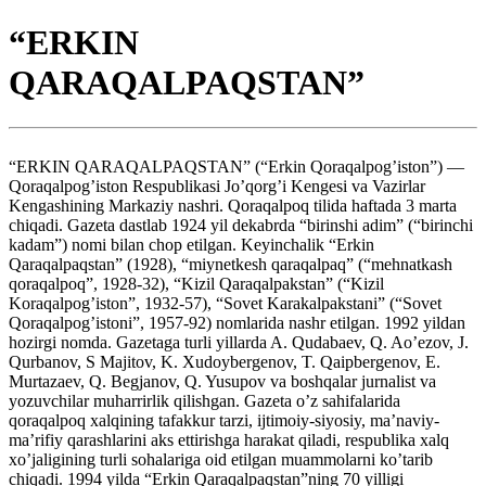
“ERKIN
QARAQALPAQSTAN”
“ERKIN QARAQALPAQSTAN” (“Erkin Qoraqalpog’iston”) —
Qoraqalpog’iston Respublikasi Jo’qorg’i Kengesi va Vazirlar
Kengashining Markaziy nashri. Qoraqalpoq tilida haftada 3 marta
chiqadi. Gazeta dastlab 1924 yil dekabrda “birinshi adim” (“birinchi
kadam”) nomi bilan chop etilgan. Keyinchalik “Erkin
Qaraqalpaqstan” (1928), “miynetkesh qaraqalpaq” (“mehnatkash
qoraqalpoq”, 1928-32), “Kizil Qaraqalpakstan” (“Kizil
Koraqalpog’iston”, 1932-57), “Sovet Karakalpakstani” (“Sovet
Qoraqalpog’istoni”, 1957-92) nomlarida nashr etilgan. 1992 yildan
hozirgi nomda. Gazetaga turli yillarda A. Qudabaev, Q. Ao’ezov, J.
Qurbanov, S Majitov, K. Xudoybergenov, T. Qaipbergenov, E.
Murtazaev, Q. Begjanov, Q. Yusupov va boshqalar jurnalist va
yozuvchilar muharrirlik qilishgan. Gazeta o’z sahifalarida
qoraqalpoq xalqining tafakkur tarzi, ijtimoiy-siyosiy, ma’naviy-
ma’rifiy qarashlarini aks ettirishga harakat qiladi, respublika xalq
xo’jaligining turli sohalariga oid etilgan muammolarni ko’tarib
chiqadi. 1994 yilda “Erkin Qaraqalpaqstan”ning 70 yilligi