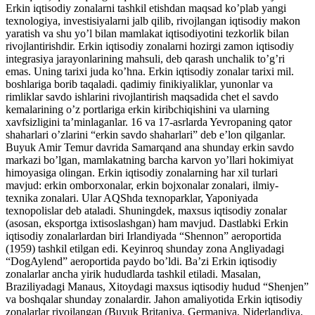
Erkin iqtisodiy zonalarni tashkil etishdan maqsad ko’plab yangi
texnologiya, investisiyalarni jalb qilib, rivojlangan iqtisodiy makon
yaratish va shu yo’l bilan mamlakat iqtisodiyotini tezkorlik bilan
rivojlantirishdir. Erkin iqtisodiy zonalarni hozirgi zamon iqtisodiy
integrasiya jarayonlarining mahsuli, deb qarash unchalik to’g’ri
emas. Uning tarixi juda ko’hna. Erkin iqtisodiy zonalar tarixi mil.
boshlariga borib taqaladi. qadimiy finikiyaliklar, yunonlar va
rimliklar savdo ishlarini rivojlantirish maqsadida chet el savdo
kemalarining o’z portlariga erkin kiribchiqishini va ularning
xavfsizligini ta’minlaganlar. 16 va 17-asrlarda Yevropaning qator
shaharlari o’zlarini “erkin savdo shaharlari” deb e’lon qilganlar.
Buyuk Amir Temur davrida Samarqand ana shunday erkin savdo
markazi bo’lgan, mamlakatning barcha karvon yo’llari hokimiyat
himoyasiga olingan. Erkin iqtisodiy zonalarning har xil turlari
mavjud: erkin omborxonalar, erkin bojxonalar zonalari, ilmiy-
texnika zonalari. Ular AQShda texnoparklar, Yaponiyada
texnopolislar deb ataladi. Shuningdek, maxsus iqtisodiy zonalar
(asosan, eksportga ixtisoslashgan) ham mavjud. Dastlabki Erkin
iqtisodiy zonalarlardan biri Irlandiyada “Shennon” aeroportida
(1959) tashkil etilgan edi. Keyinroq shunday zona Angliyadagi
“DogAylend” aeroportida paydo bo’ldi. Ba’zi Erkin iqtisodiy
zonalarlar ancha yirik hududlarda tashkil etiladi. Masalan,
Braziliyadagi Manaus, Xitoydagi maxsus iqtisodiy hudud “Shenjen”
va boshqalar shunday zonalardir. Jahon amaliyotida Erkin iqtisodiy
zonalarlar rivojlangan (Buyuk Britaniya, Germaniya, Niderlandiya,