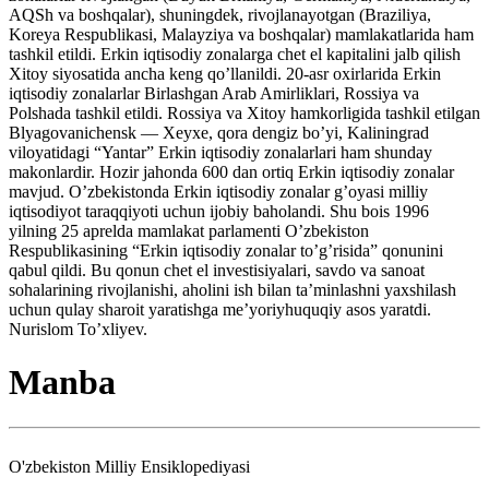
AQSh va boshqalar), shuningdek, rivojlanayotgan (Braziliya,
Koreya Respublikasi, Malayziya va boshqalar) mamlakatlarida ham
tashkil etildi. Erkin iqtisodiy zonalarga chet el kapitalini jalb qilish
Xitoy siyosatida ancha keng qo’llanildi. 20-asr oxirlarida Erkin
iqtisodiy zonalarlar Birlashgan Arab Amirliklari, Rossiya va
Polshada tashkil etildi. Rossiya va Xitoy hamkorligida tashkil etilgan
Blyagovanichensk — Xeyxe, qora dengiz bo’yi, Kaliningrad
viloyatidagi “Yantar” Erkin iqtisodiy zonalarlari ham shunday
makonlardir. Hozir jahonda 600 dan ortiq Erkin iqtisodiy zonalar
mavjud. O’zbekistonda Erkin iqtisodiy zonalar g’oyasi milliy
iqtisodiyot taraqqiyoti uchun ijobiy baholandi. Shu bois 1996
yilning 25 aprelda mamlakat parlamenti O’zbekiston
Respublikasining “Erkin iqtisodiy zonalar to’g’risida” qonunini
qabul qildi. Bu qonun chet el investisiyalari, savdo va sanoat
sohalarining rivojlanishi, aholini ish bilan ta’minlashni yaxshilash
uchun qulay sharoit yaratishga me’yoriyhuquqiy asos yaratdi.
Nurislom To’xliyev.
Manba
O'zbekiston Milliy Ensiklopediyasi