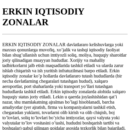
ERKIN IQTISODIY
ZONALAR
ERKIN IQTISODIY ZONALAR davlatlararo kelishuvlarga yoki
maxsus qonunlarga muvofiq, xo’jalik va tashqi iqtisodiy faoliyat
bilan shug’ullanish uchun imtiyozli soliq, moliya, huquqiy sharoitlar
joriy qilinadigan muayyan hududlar. Xorijiy va mahalliy
tadbirkorlarni jalb etish maqsadlarida tashkil etiladi va ularda zarur
ishlab chiqarish va ish yuritish infratuzilmasi barpo etiladi. Erkin
iqtisodiy zonalar ko’p hollarda davlatlararo tutash hududlarda (bir
necha davlatlarning chegaralari tutashgan hudud), xalqaro
aeroportlar, port shaharlarda yoki transport yo’llari tutashgan
hududlarda tashkil etiladi. Erkin iqtisodiy zonalarda alohida xalqaro
huquqiy status joriy etiladi. Lekin u qaerda joylashishidan qat’i
nazar, shu mamlakatning ajralmas bo’lagi hisoblanadi, barcha
amaliyotlar (yer ajratish, firma va kompaniyalarni tashkil etish,
chegaradan yuklarni, tovarlarni olib kirish va olib chiqish, boj
to’lovlari, soliq to’lovlari bo’yicha imtiyozlar, qaysi valyuta yoki
valyutalar to’lov vositasini o’tashi, hududni boshqarish tartibi va
boshqalar) qabul qilingan qoidalar asosida tezkorlik bilan bajariladi.