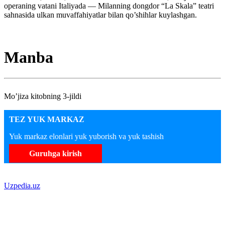
operaning vatani Italiyada — Milanning dongdor “La Skala” teatri
sahnasida ulkan muvaffahiyatlar bilan qo’shihlar kuylashgan.
Manba
Mo’jiza kitobning 3-jildi
TEZ YUK MARKAZ
Yuk markaz elonlari yuk yuborish va yuk tashish
Guruhga kirish
Uzpedia.uz