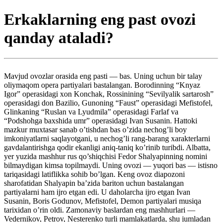
Erkaklarning eng past ovozi
qanday ataladi?
Mavjud ovozlar orasida eng pasti — bas. Uning uchun bir talay
oliymaqom opera partiyalari bastalangan. Borodinning “Knyaz
Igor” operasidagi xon Konchak, Rossinining “Sevilyalik sartarosh”
operasidagi don Bazilio, Gunoning “Faust” operasidagi Mefistofel,
Glinkaning “Ruslan va Lyudmila” operasidagi Farlaf va
“Podshohga baxshida umr” operasidagi Ivan Susanin. Hattoki
mazkur muxtasar sanab o’tishdan bas o’zida nechog’li boy
imkoniyatlarni saqlayotgani, u nechog’li rang-barang xarakterlarni
gavdalantirishga qodir ekanligi aniq-taniq ko’rinib turibdi. Albatta,
yer yuzida mashhur rus qo’shiqchisi Fedor Shalyapinning nomini
bilmaydigan kimsa topilmaydi. Uning ovozi — yuqori bas — istisno
tariqasidagi latiflikka sohib bo’lgan. Keng ovoz diapozoni
sharofatidan Shalyapin ba’zida bariton uchun bastalangan
partiyalarni ham ijro etgan edi. U daholarcha ijro etgan Ivan
Susanin, Boris Godunov, Mefistofel, Demon partiyalari musiqa
tarixidan o’rin oldi. Zamonaviy baslardan eng mashhurlari —
Vedernikov, Petrov, Nesterenko turli mamlakatlarda, shu jumladan